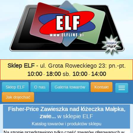
Sklep ELF
- ul. Grota Roweckiego 23: pn.-pt.
10:00
18:00
sb.
10:00
14:00
-
-
Sklep ELF
O nas
Galeria towarów
Kontakt
Wysuń
Jak dojechać
Fisher-Price Zawieszka nad łóżeczka Małpka,
zwie...
w sklepie ELF
Katalog towarów i produktów sklepu
Na stronie przedstawiono tylko część towarów oferowanych w