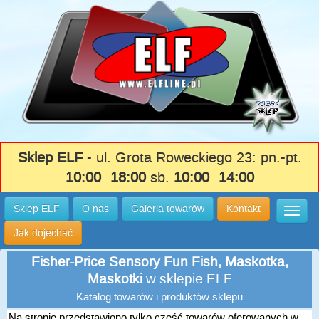
Sklep ELF
- ul. Grota Roweckiego 23: pn.-pt.
10:00
18:00
sb.
10:00
14:00
-
-
Sklep ELF
O nas
Galeria towarów
Kontakt
Wysuń
Jak dojechać
Fisher-Price Sensory Fun Fish, Maskotka,
Maskotki
w sklepie ELF
Katalog towarów i produktów sklepu
Na stronie przedstawiono tylko część towarów oferowanych w