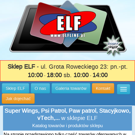
Sklep ELF
- ul. Grota Roweckiego 23: pn.-pt.
10:00
18:00
sb.
10:00
14:00
-
-
Sklep ELF
O nas
Galeria towarów
Kontakt
Wysuń
Jak dojechać
Super Wings, Psi Patrol, Paw patrol, Stacyjkowo,
vTech,...
w sklepie ELF
Katalog towarów i produktów sklepu
Na stronie przedstawiono tylko część towarów oferowanych w