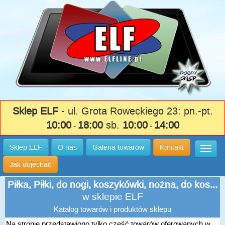
Sklep ELF
- ul. Grota Roweckiego 23: pn.-pt.
10:00
18:00
sb.
10:00
14:00
-
-
Sklep ELF
O nas
Galeria towarów
Kontakt
Wysuń
Jak dojechać
Piłka, Piłki, do nogi, koszykówki, nożna, do kos...
w sklepie ELF
Katalog towarów i produktów sklepu
Na stronie przedstawiono tylko część towarów oferowanych w