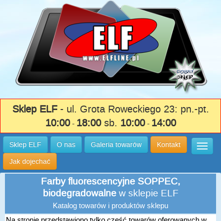
Sklep ELF
- ul. Grota Roweckiego 23: pn.-pt.
10:00
18:00
sb.
10:00
14:00
-
-
Sklep ELF
O nas
Galeria towarów
Kontakt
Wysuń
Jak dojechać
Farby fluorescencyjne SOPPEC,
biodegradowalne
w sklepie ELF
Katalog towarów i produktów sklepu
Na stronie przedstawiono tylko część towarów oferowanych w