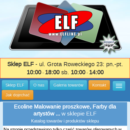
Sklep ELF
- ul. Grota Roweckiego 23: pn.-pt.
10:00
18:00
sb.
10:00
14:00
-
-
Sklep ELF
O nas
Galeria towarów
Kontakt
Wysuń
Jak dojechać
Ecoline Malowanie proszkowe, Farby dla
artystów ...
w sklepie ELF
Katalog towarów i produktów sklepu
Na stronie przedstawiono tylko część towarów oferowanych w