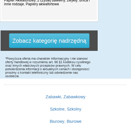
Papier Akwafortowy, z czystej bawełny, zwykły, unica i
inne rodzaje, Papiery akwafortowe
Zobacz kategorię nadrzędną
*Powyższa oferta ma charakter informacyjny i nie stanowi
oferty handlowej w rozumieniu art. 66 §1 kodeksu cywilnego
oraz innych właściwych przepisów prawnych. W celu
potwierdzenia informacji o aktualnych cenach i dostępności
prosimy o kontakt telefoniczny lub odwiedzenie nas
osobiście.
Zabawki, Zabawkowy
Szkolne, Szkolny
Biurowy, Biurowe