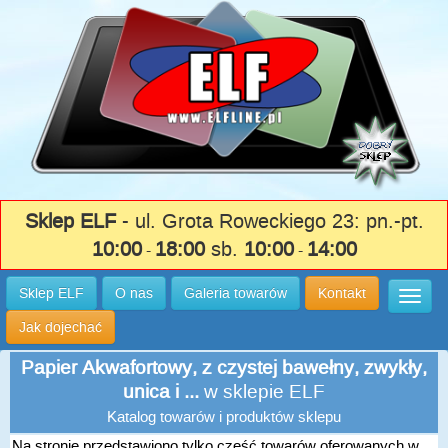
Sklep ELF
- ul. Grota Roweckiego 23: pn.-pt.
10:00
18:00
sb.
10:00
14:00
-
-
Sklep ELF
O nas
Galeria towarów
Kontakt
Wysuń
Jak dojechać
Papier Akwafortowy, z czystej bawełny, zwykły,
unica i ...
w sklepie ELF
Katalog towarów i produktów sklepu
Na stronie przedstawiono tylko część towarów oferowanych w