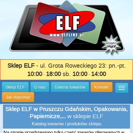
Sklep ELF
- ul. Grota Roweckiego 23: pn.-pt.
10:00
18:00
sb.
10:00
14:00
-
-
Sklep ELF
O nas
Galeria towarów
Kontakt
Wysuń
Jak dojechać
Sklep ELF w Pruszczu Gdańskim, Opakowania,
Papiernicze,...
w sklepie ELF
Katalog towarów i produktów sklepu
Na stronie przedstawiono tylko część towarów oferowanych w