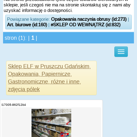
sklepie, jeśli czegoś nie ma na stronie skontaktuj się z nami aby
uzyskać informację o dostępności.
Powiązane kategorie:
Opakowania naczynia obrusy (id:273)
|
Art. biurowe (id:160)
|
#SKLEP OD WEWNĄTRZ (id:832)
stron (1): |
1
|
Sklep ELF w Pruszczu Gdańskim,
Opakowania, Papiernicze,
Gastronomiczne, różne i inne,
zdjęcia pólek
i17005-862f12b4