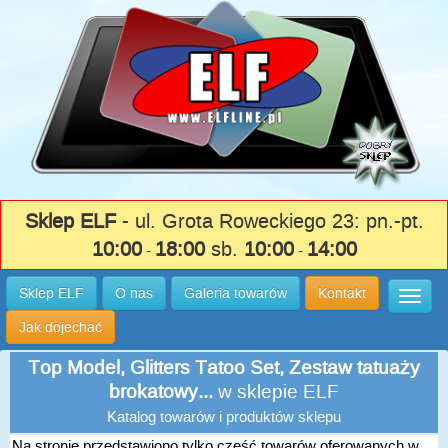
Sklep ELF
- ul. Grota Roweckiego 23: pn.-pt.
10:00
18:00
sb.
10:00
14:00
-
-
Sklep ELF
O nas
Galeria towarów
Kontakt
Wysuń
Jak dojechać
Top Model, Glitters Tatoo Set, Zestaw tatuaży
brokatowy...
w sklepie ELF
Katalog towarów i produktów sklepu
Na stronie przedstawiono tylko część towarów oferowanych w