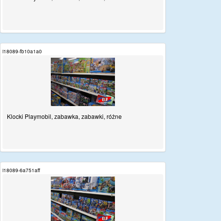
i18089-fb10a1a0
Klocki Playmobil, zabawka, zabawki, różne
i18089-6a751aff