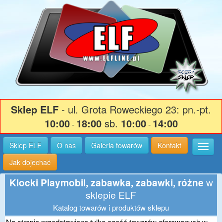
Sklep ELF
- ul. Grota Roweckiego 23: pn.-pt.
10:00
18:00
sb.
10:00
14:00
-
-
Sklep ELF
O nas
Galeria towarów
Kontakt
Wysuń
Jak dojechać
w
Klocki Playmobil, zabawka, zabawki, różne
sklepie ELF
Katalog towarów i produktów sklepu
Na stronie przedstawiono tylko część towarów oferowanych w