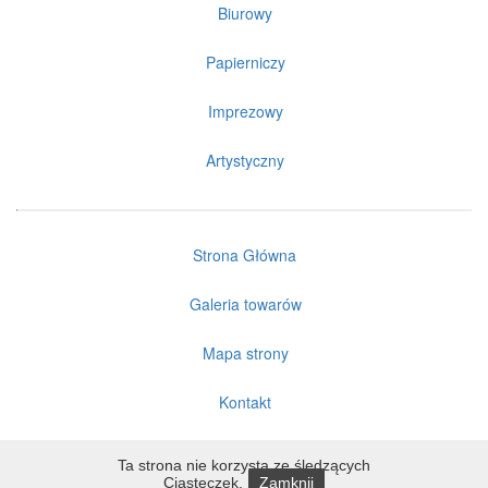
Biurowy
Papierniczy
Imprezowy
Artystyczny
Strona Główna
Galeria towarów
Mapa strony
Kontakt
Ta strona nie korzysta ze śledzących
Ciasteczek.
Zamknij
Copyright ©
Sklep ELF
2011 - 2026 | Wykonano przez
SARNET