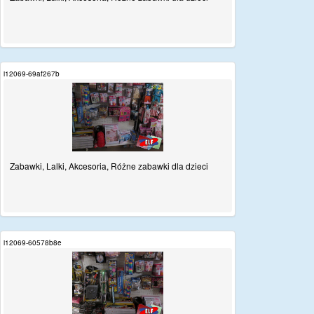
i12069-69af267b
Zabawki, Lalki, Akcesoria, Różne zabawki dla dzieci
i12069-60578b8e