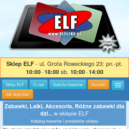
Sklep ELF
- ul. Grota Roweckiego 23: pn.-pt.
10:00
18:00
sb.
10:00
14:00
-
-
Sklep ELF
O nas
Galeria towarów
Kontakt
Wysuń
Jak dojechać
Zabawki, Lalki, Akcesoria, Różne zabawki dla
w sklepie ELF
dzi...
Katalog towarów i produktów sklepu