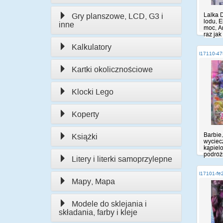
Lalka 
Gry planszowe, LCD, G3 i
lodu, 
inne
moc, A
raz jak 
Kalkulatory
i17110-4
Kartki okolicznościowe
Klocki Lego
Koperty
Barbie
Książki
wyciecz
kąpiel
podróżn
Litery i literki samoprzylepne
i17101-fe
Mapy, Mapa
Modele do sklejania i
składania, farby i kleje