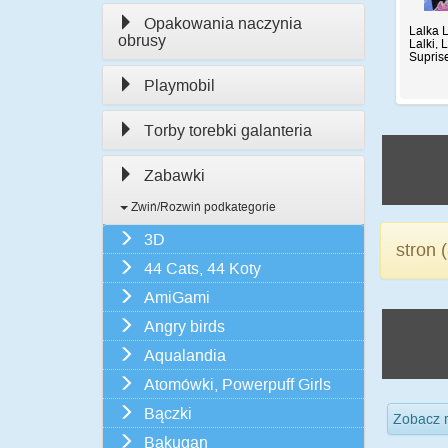
Opakowania naczynia
Lalka 
obrusy
Lalki, 
Supris
Playmobil
Torby torebki galanteria
Zabawki
Zwiń/Rozwiń podkategorie
3D
stron (
44 Cats, 44 Koty
AmiGami
Angry birds
Aqualandia
Atomówki, Powerpuff Girls
Bączki
Zobacz 
Bakugan