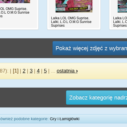
LOL OMG Suprise,
L.O.L O.M.G Sunrise
es
Lalka LOL OMG Suprise,
Lalka L
Lalki, L.O.L O.M.G Sunrise
Lalki, L
Suprises
Suprises
Pokaż więcej zdjęć z wybrane
87): |
[1]
|
2
|
3
|
4
|
5
| ...
ostatnia
›
Zobacz kategorię nad
również podobne kategorie:
Gry i Łamigłówki