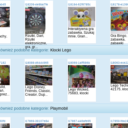
ab45
i18209-4e9ba7fe
i18194-62f6785c
i18178-e13
Interaktywna gra
zabawka, Szukaj
Rzutki, Dart,
Gra Bingo, 
achy,
mnie, Gran...
Rzutki
zabawka,
elektroniczne,
zabawki
gra, gr...
również podobne kategorie:
Klocki Lego
7182
i18088-d644c965
i18069-1aff586b
i18063-ece2
Lego Techn
ild,
Lego Disney,
42175, klo
Lego Wicked,
ań,
Friends, Classic,
75683, klocki
rez...
Creator, Dup...
również podobne kategorie:
Playmobil
60fd
i17869-39107e84
i17867-446afe65
i17859-fda1