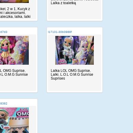
Lalka z toaletką
ket, 2 w 1, Kucyk z
mi i akcesoriami,
laleczka, lalka, lalki
8d7d3
i17101-30b3988f
OL OMG Suprise,
Lalka LOL OMG Suprise,
.O.L O.M.G Sunrise
Lalki, L.O.L O.M.G Sunrise
Suprises
68382