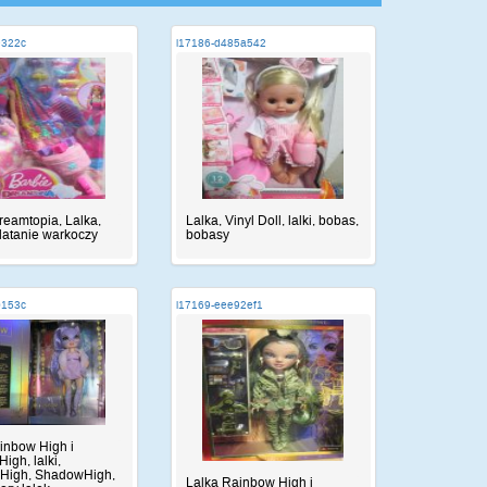
9322c
i17186-d485a542
reamtopia, Lalka,
Lalka, Vinyl Doll, lalki, bobas,
platanie warkoczy
bobasy
0153c
i17169-eee92ef1
inbow High i
igh, lalki,
High, ShadowHigh,
Lalka Rainbow High i