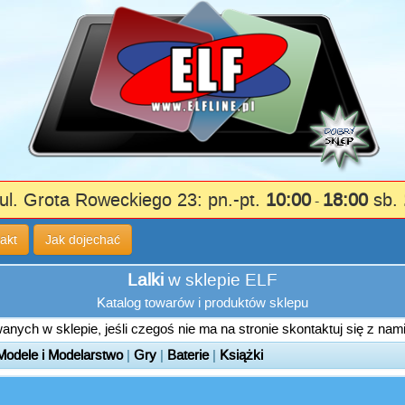
ul. Grota Roweckiego 23: pn.-pt.
10:00
18:00
sb.
-
akt
Jak dojechać
Lalki
w sklepie ELF
Katalog towarów i produktów sklepu
nych w sklepie, jeśli czegoś nie ma na stronie skontaktuj się z nam
Modele i Modelarstwo
|
Gry
|
Baterie
|
Książki