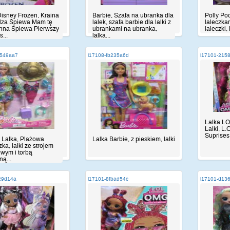
Disney Frozen, Kraina
Barbie, Szafa na ubranka dla
Polly Poc
Elza Śpiewa Mam tę
lalek, szafa barbie dla lalki z
laleczka
nna Śpiewa Pierwszy
ubrankami na ubranka,
laleczki, 
s...
lalka...
7549aa7
i17108-fb235a6d
i17101-215
Lalka L
Lalki, L
Suprises
, Lalka, Plażowa
Lalka Barbie, z pieskiem, lalki
ka, lalki ze strojem
owym i torbą
ą...
29d14a
i17101-8fbad54c
i17101-d13