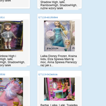
ory lalek
Shadow High, lalki,
RainbowHigh, ShadowHigh,
rużne wzory lalek
c61c
i17118-eb16b8ee
inbow High i
Lalka Disney Frozen, Kraina
igh, lalki,
lodu, Elza Śpiewa Mam tę
High, ShadowHigh,
moc, Anna Śpiewa Pierwszy
ory lalek
raz jak s...
7553d
i17113-042adcca
Barbie, Lalka, Lalki, Toaletka,