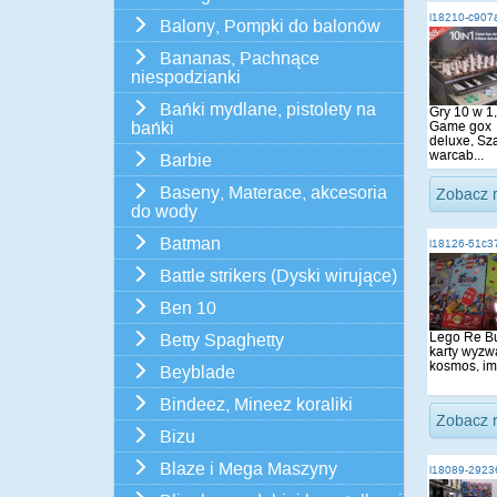
i18210-c907
Balony, Pompki do balonów
Bananas, Pachnące
niespodzianki
Bańki mydlane, pistolety na
Gry 10 w 1,
Game gox
bańki
deluxe, Sz
warcab...
Barbie
Baseny, Materace, akcesoria
Zobacz 
do wody
Batman
i18126-51c3
Battle strikers (Dyski wirujące)
Ben 10
Lego Re Bu
Betty Spaghetty
karty wyzw
kosmos, imp
Beyblade
Bindeez, Mineez koraliki
Zobacz 
Bizu
Blaze i Mega Maszyny
i18089-2923