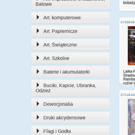
bobas
Balowe
Art. komputerowe
i17169-9
Art. Papiernicze
Art. Świąteczne
Art. Szkolne
Baterie i akumulatorki
Lalka 
Shadow 
Rainbo
rużne w
Buciki, Kapcie, Ubranka,
Odzież
i17118-4
Dewocjonalia
Druki akcydensowe
Flagi i Godła