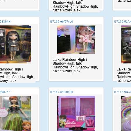
rużne wz
y
Shadow High, lalki,
RainbowHigh, ShadowHigh,
rużne wzory lalek
e58364a
i17169-ebf57cbd
i17169-51fd
Lalka Rainbow High i
Shadow High, lalki,
RainbowHigh, ShadowHigh,
Rainbow High i
Lalka Ra
rużne wzory lalek
High, lalki,
Shadow H
wHigh, ShadowHigh,
Rainbow
zory lalek
rużne wz
459e7e7
i17117-cf318180
i17115-fe4