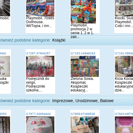
mobil,
Playmobil, 70985
Klocki, Slu
Dollhouse,
Playmobil,
Playmobil,
WilTopia, i inn...
Cobi i inn..
promocja 2 w
cenie 1, 2 w 1,
zab...
również podobne kategorie:
Książki
9dac
i17287-37844c57
i17163-1b9a82a3
i17161-086
auka
Podręcznik do
Zielona Sowa,
Kicia Kocia
siążki
religii,
Aksjomat,
Książeczki
Podręczniki
Książeczki
edukacyjne
szkolne,...
edukacyj...
dzie...
również podobne kategorie:
Imprezowe, Urodzinowe, Balowe
3053
i17877-2db54a44
i17868-e7c89539
i17843-b8f7