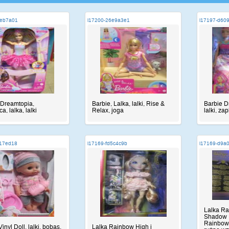
4eb7a01
i17200-26e9a3e1
i17197-d60
 Dreamtopia,
Barbie, Lalka, lalki, Rise &
Barbie D
a, lalka, lalki
Relax, joga
lalki, za
c17ed18
i17169-fd5c4c9b
i17169-d9a
Lalka Ra
Shadow H
Rainbow
Vinyl Doll, lalki, bobas,
Lalka Rainbow High i