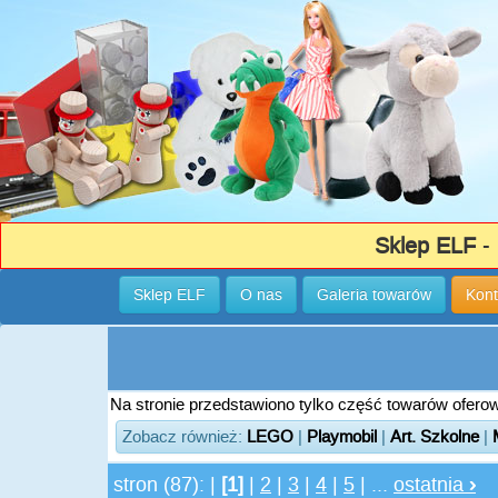
Sklep ELF
- 
Sklep ELF
O nas
Galeria towarów
Kont
Na stronie przedstawiono tylko część towarów oferowa
Zobacz również:
LEGO
|
Playmobil
|
Art. Szkolne
|
stron (87): |
[1]
|
2
|
3
|
4
|
5
| ...
ostatnia
›