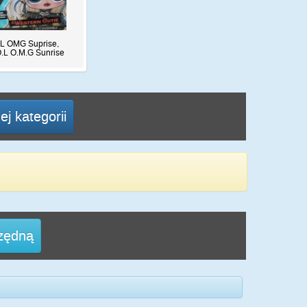
OL OMG Suprise,
.O.L O.M.G Sunrise
j kategorii
rzędną