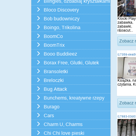
Blingles, ozdabiaj kryształkami
Bloco Discovery
Bob budowniczy
Klocki Play
zabawka,
zabawki,
Boingo, Trikolina
r&oacut...
BoomCo
Zobacz 
BoomTrix
Booo Buddieez
i17359-4ea5
Borax Free, Glutki, Glutek
Bransoletki
Breloczki
Książka, n
czytania, K
Bug Attack
Bunchems, kreatywne rzepy
Zobacz 
Burago
Cars
i17883-03d0
Charm U, Charms
Chi Chi love pieski