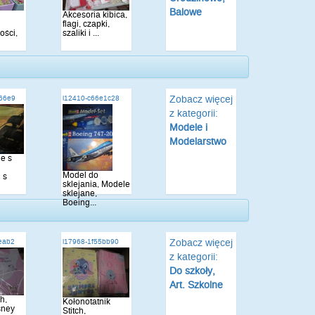
Balowe
Akcesoria kibica,
flagi, czapki,
ości,
szaliki i ...
Zobacz więcej
d66e9
i12410-c66e1c28
z kategorii:
Modele i
Modelarstwo
e s
Model do
 s
sklejania, Modele
sklejane,
Boeing...
Zobacz więcej
eab2
i17968-1f55bb90
z kategorii:
Do szkoły,
Art. Szkolne
ch,
Kołonotatnik
sney
Stitch,