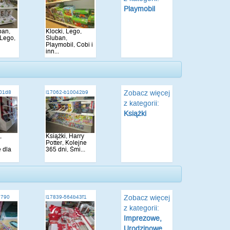
Playmobil
ban,
Klocki, Lego,
 Lego,
Sluban,
.
Playmobil, Cobi i
inn...
Zobacz więcej
a01d8
i17062-b10042b9
z kategorii:
Książki
,
Książki, Harry
Potter, Kolejne
 dla
365 dni, Śmi...
Zobacz więcej
e790
i17839-564b43f1
z kategorii:
Imprezowe,
Urodzinowe,