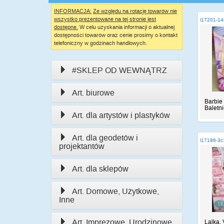
INFORMACJA:
Ze względu na rotację towarów nie
wszystko prezentowane na tej stronie jest
i17201-1
dostępne.
W celu uzyskania informacji o aktualnej
dostępności towarów oraz cenie prosimy o kontakt
telefoniczny w godzinach handlowych.
#SKLEP OD WEWNĄTRZ
Art. biurowe
Barbie
Baletnic
Art. dla artystów i plastyków
Art. dla geodetów i
i17186-3
projektantów
Art. dla sklepów
Art. Domowe, Użytkowe,
Inne
Art. Imprezowe, Urodzinowe,
Lalka, 