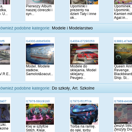
a,
Pierwszy Album
Upominki i
Upominek,
dka,
naszej córeczki i
prezenty na
Upominki,
. U...
syn...
dzień Taty i inne
Kamień mił
ok...
Agat in...
również podobne kategorie:
Modele i Modelarstwo
1bf5
i14300-ddbe5d0b
i14004-07290253
i13881-e7a
Model, Modele
Modele do
Queen Ann
statków,
sklejania, Model
Revenge,
V.R.E.,
Samolot&oacut...
sklejany,
Blackbeard
Peugeo...
Ship, St...
również podobne kategorie:
Do szkoły, Art. Szkolne
da07
i17976-58cc91b0
i17970-f01ff7ca
i17969-e4cd
zki,
Zeszyt Stit
Klej w sztyfcie
Torba na ramię,
zkolne
Zeszyty Di
Stitch, Kleje,
do ręki, torby