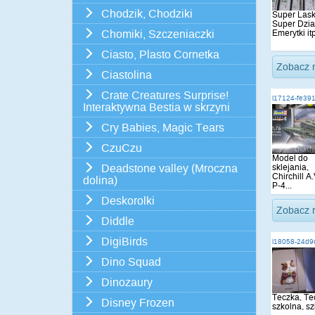
Chodzik, Chodziki
Super Lask
Super Dzia
Emerytki itp
Chomiki, Szczeniaczki
Ciasto, Plasto Cornetka
Zobacz 
Ciastolina
Crate Creatures Surprise!
i17124-fe39
Interaktywna Bestia w skrzyni
Cry Babies, Magic Tears
CzuCzu
Model do
sklejania,
Deadstone valley (Mroczna
Chirchill A.
dolina)
P-4...
Deskorolki
Zobacz 
Diddle
DigiBirds
i18058-24d9
Dino Squad
Dinozaury
Teczka, Tec
Disney Frozen
szkolna, s