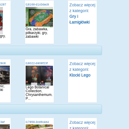
Zobacz więcej
9b287
i18168-d1c0dac9
z kategorii:
Gry i
Łamigłówki
Gra, zabawka,
piłkarzyki, gry,
gry,
zabawki
Zobacz więcej
28c8
i18022-b908f23f
z kategorii:
Klocki Lego
ic,
Lego Botanical
cki
Collection,
Chrysanthemum,
P...
Zobacz więcej
93af
i17858-3cd6c4e4
z kategorii: