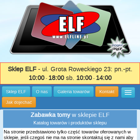
Sklep ELF
- ul. Grota Roweckiego 23: pn.-pt.
10:00
18:00
sb.
10:00
14:00
-
-
Sklep ELF
O nas
Galeria towarów
Kontakt
Wysuń
Jak dojechać
Zabawka tomy
w sklepie ELF
Katalog towarów i produktów sklepu
Na stronie przedstawiono tylko część towarów oferowanych w
sklepie, jeśli czegoś nie ma na stronie skontaktuj się z nami aby