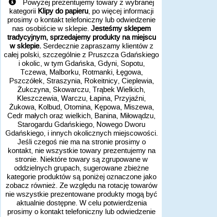
Powyżej prezentujemy towary z wybranej
kategorii
Klipy do papieru
, po więcej informacji
prosimy o kontakt telefoniczny lub odwiedzenie
nas osobiście w sklepie.
Jesteśmy sklepem
tradycyjnym, sprzedajemy produkty na miejscu
w sklepie.
Serdecznie zapraszamy klientów z
całej polski, szczególnie z Pruszcza Gdańskiego
i okolic, w tym Gdańska, Gdyni, Sopotu,
Tczewa, Malborku, Rotmanki, Łęgowa,
Pszczółek, Straszynia, Rokeitnicy, Cieplewia,
Żukczyna, Skowarczu, Trąbek Wielkich,
Kleszczewia, Warczu, Łapina, Przyjaźni,
Żukowa, Kolbud, Otomina, Kępowa, Miszewa,
Cedr małych oraz wielkich, Banina, Miłowądzu,
Starogardu Gdańskiego, Nowego Dworu
Gdańskiego, i innych okolicznych miejscowości.
Jeśli czegoś nie ma na stronie prosimy o
kontakt, nie wszystkie towary prezentujemy na
stronie. Niektóre towary są zgrupowane w
oddzielnych grupach, sugerowane zbieżne
kategorie produktów są poniżej oznaczone jako
zobacz również. Ze względu na rotację towarów
nie wszystkie prezentowane produkty mogą być
aktualnie dostępne. W celu potwierdzenia
prosimy o kontakt telefoniczny lub odwiedzenie