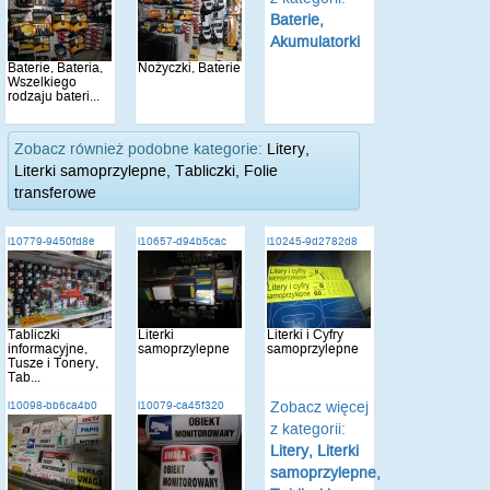
Baterie,
Akumulatorki
Baterie, Bateria,
Nożyczki, Baterie
Wszelkiego
rodzaju bateri...
Zobacz również podobne kategorie:
Litery,
Literki samoprzylepne, Tabliczki, Folie
transferowe
i10779-9450fd8e
i10657-d94b5cac
i10245-9d2782d8
Tabliczki
Literki
Literki i Cyfry
informacyjne,
samoprzylepne
samoprzylepne
Tusze i Tonery,
Tab...
Zobacz więcej
i10098-bb6ca4b0
i10079-ca45f320
z kategorii:
Litery, Literki
samoprzylepne,