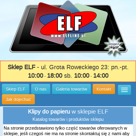
Sklep ELF
- ul. Grota Roweckiego 23: pn.-pt.
10:00
18:00
sb.
10:00
14:00
-
-
Sklep ELF
O nas
Galeria towarów
Kontakt
Wysuń
Jak dojechać
Klipy do papieru
w sklepie ELF
Katalog towarów i produktów sklepu
Na stronie przedstawiono tylko część towarów oferowanych w
sklepie, jeśli czegoś nie ma na stronie skontaktuj się z nami aby