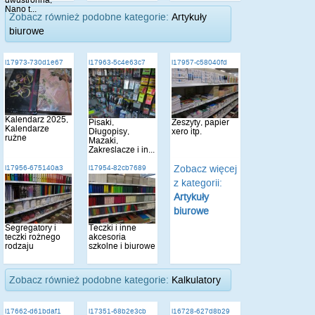
dwustronna,
Nano t...
Zobacz również podobne kategorie:
Artykuły
biurowe
i17973-730d1e67
i17963-5c4e63c7
i17957-c58040fd
Kalendarz 2025,
Pisaki,
Zeszyty, papier
Kalendarze
Długopisy,
xero itp.
rużne
Mazaki,
Zakreślacze i in...
Zobacz więcej
i17956-675140a3
i17954-82cb7689
z kategorii:
Artykuły
biurowe
Segregatory i
Teczki i inne
teczki rożnego
akcesoria
rodzaju
szkolne i biurowe
Zobacz również podobne kategorie:
Kalkulatory
i17662-d61bdaf1
i17351-68b2e3cb
i16728-627d8b29