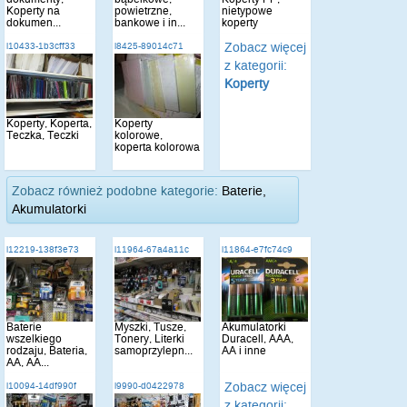
Koperty na
powietrzne,
nietypowe
dokumen...
bankowe i in...
koperty
Zobacz więcej
i10433-1b3cff33
i8425-89014c71
z kategorii:
Koperty
Koperty, Koperta,
Koperty
Teczka, Teczki
kolorowe,
koperta kolorowa
Zobacz również podobne kategorie:
Baterie,
Akumulatorki
i12219-138f3e73
i11964-67a4a11c
i11864-e7fc74c9
Baterie
Myszki, Tusze,
Akumulatorki
wszelkiego
Tonery, Literki
Duracell, AAA,
rodzaju, Bateria,
samoprzylepn...
AA i inne
AA, AA...
Zobacz więcej
i10094-14df990f
i9990-d0422978
z kategorii: