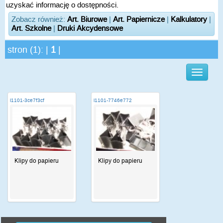
uzyskać informację o dostępności.
Zobacz również:
Art. Biurowe
|
Art. Papiernicze
|
Kalkulatory
|
Art. Szkolne
|
Druki Akcydensowe
stron (1): |
1
|
i1101-3ce7f3cf
i1101-7746e772
Klipy do papieru
Klipy do papieru