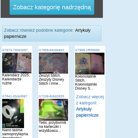
Zobacz kategorię nadrzędną
Zobacz również podobne kategorie:
Artykuły
papiernicze
i17973-730d1e67
i17969-e4cdeab2
i17968-1f55bb90
Kalendarz 2025,
Zeszyt Stitch,
Kołonotatnik
Kalendarze
Zeszyty Disney
Stitch,
rużne
Stitch i inne...
Kołonotatniki
Disney S...
Zobacz więcej
i17641-00ced587
i17239-8cbd2625
z kategorii:
Artykuły
papiernicze
Tetis, przybornik
na karteczki i
Nano taśma
wizyt&oacu...
samoprzylepna