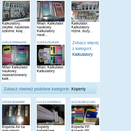
Kalkulatory,
Milan, Kalkulator
Kalkulator,
zwykłe, naukowe,
naukowy,
Kalkulatory,
szkolne, księ...
Kalkulatory
różne, duży...
nauk...
Zobacz więcej
i14519-066be439
i12933-2fc484fe
z kategorii:
Kalkulatory
Milan Kalkulator
Milan, Kalkulator,
naukowy,
Kalkulatory
zaawansowany
kalk...
Zobacz również podobne kategorie:
Koperty
i15246-fe3a989f
i12122-32e06b21
i12116-08121262
Koperta A4 na
Koperty
Koperta PP,
dokumenty,
bąbelkowe,
Koperty PP,