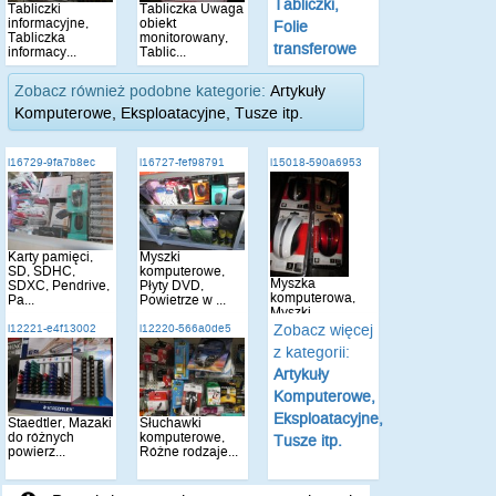
Tabliczki,
Tabliczki
Tabliczka Uwaga
informacyjne,
obiekt
Folie
Tabliczka
monitorowany,
transferowe
informacy...
Tablic...
Zobacz również podobne kategorie:
Artykuły
Komputerowe, Eksploatacyjne, Tusze itp.
i16729-9fa7b8ec
i16727-fef98791
i15018-590a6953
Karty pamięci,
Myszki
SD, SDHC,
komputerowe,
Myszka
SDXC, Pendrive,
Płyty DVD,
komputerowa,
Pa...
Powietrze w ...
Myszki
komputerowe
Zobacz więcej
i12221-e4f13002
i12220-566a0de5
opty...
z kategorii:
Artykuły
Komputerowe,
Eksploatacyjne,
Staedtler, Mazaki
Słuchawki
do różnych
komputerowe,
Tusze itp.
powierz...
Różne rodzaje...