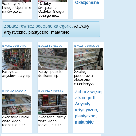
Okazjonalne
Walentynki, 14
Ozdoby
Lutego, Upominki
świąteczne,
na święto z...
Ozdoba, Święta
Bożego na...
Zobacz również podobne kategorie:
Artykuły
artystyczne, plastyczne, malarskie
i17961-0bc80fa9
i17922-6dfcad99
i17915-73d6373c
Farby dla
Farby i pastele
Sztalugi,
artystów, acryl itp.
do tkanin itp.
podobrazia i
akcesoria
wszelkiego...
Zobacz więcej
i17914-e1ea5f5d
i17913-2d79e612
z kategorii:
Artykuły
artystyczne,
plastyczne,
Akcesoria i bloki
Akcesoria i farby
wszelkiego
wszelkiego
malarskie
rodzaju dla ar...
rodzaju dla ar...