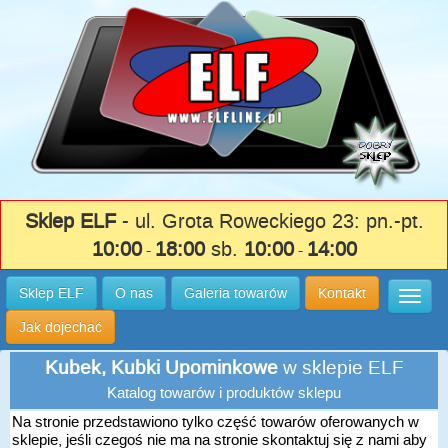
Sklep ELF
- ul. Grota Roweckiego 23: pn.-pt.
10:00
18:00
sb.
10:00
14:00
-
-
Sklep ELF
O nas
Galeria towarów
Kontakt
Wysuń
Jak dojechać
Kubek, Kubki Upominkowe
w sklepie ELF
Katalog towarów i produktów sklepu
Na stronie przedstawiono tylko część towarów oferowanych w
sklepie, jeśli czegoś nie ma na stronie skontaktuj się z nami aby