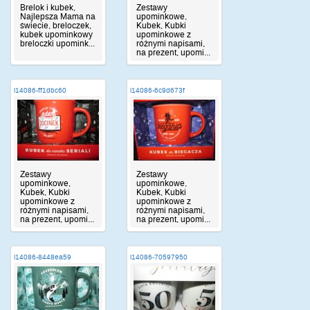
Brelok i kubek,
Zestawy
Najlepsza Mama na
upominkowe,
świecie, breloczek,
Kubek, Kubki
kubek upominkowy
upominkowe z
breloczki upomink...
różnymi napisami,
na prezent, upomi...
i14086-ff1dbc60
i14086-6c9d673f
Zestawy
Zestawy
upominkowe,
upominkowe,
Kubek, Kubki
Kubek, Kubki
upominkowe z
upominkowe z
różnymi napisami,
różnymi napisami,
na prezent, upomi...
na prezent, upomi...
i14086-8448ea59
i14086-70597950