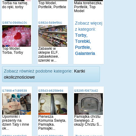
Torba na ramię,
Top Model,
Mała torebeczka,
do ręki, torby
Portfelik, Portfele
Portfelik, Top
Model
Zobacz więcej
i16874-09d8a10c
i16824-549ef9cc
z kategorii:
Torby,
Torebki,
Portfele,
Top Model,
Zabawki w
Torba, Torby
sklepie ELF,
Galanteria
zabawkowe,
szeroki w...
Zobacz również podobne kategorie:
Kartki
okolicznościowe
i17868-e7c89539
i15543-b6258e94
i15295-f0873cd2
Upominki i
Pierwsza
Pamiątka chrztu
prezenty na
Komunia Święta,
Świętego, Z
dzień Taty i inne
Pamiątka,
okazji Chrztu Ś...
ok...
Pamiątki...