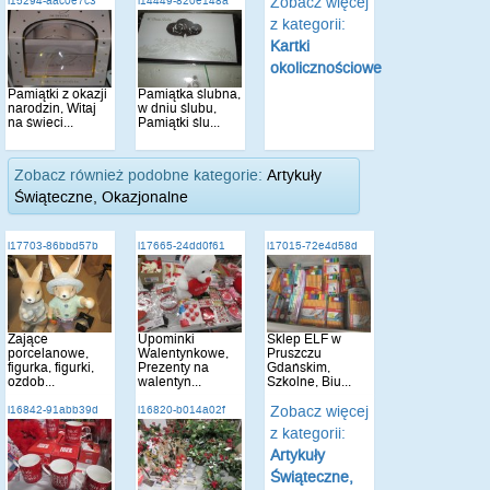
Zobacz więcej
i15294-aac0e7c3
i14449-820e148a
z kategorii:
Kartki
okolicznościowe
Pamiątki z okazji
Pamiątka ślubna,
narodzin, Witaj
w dniu ślubu,
na świeci...
Pamiątki ślu...
Zobacz również podobne kategorie:
Artykuły
Świąteczne, Okazjonalne
i17703-86bbd57b
i17665-24dd0f61
i17015-72e4d58d
Zające
Upominki
Sklep ELF w
porcelanowe,
Walentynkowe,
Pruszczu
figurka, figurki,
Prezenty na
Gdańskim,
ozdob...
walentyn...
Szkolne, Biu...
Zobacz więcej
i16842-91abb39d
i16820-b014a02f
z kategorii:
Artykuły
Świąteczne,