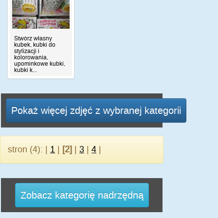
Stwórz własny
kubek, kubki do
stylizacji i
kolorowania,
upominkowe kubki,
kubki k...
Pokaż więcej zdjęć z wybranej kategorii
stron (4): |
1
|
[2]
|
3
|
4
|
Zobacz kategorię nadrzędną