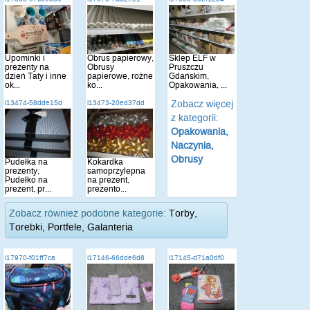
Upominki i
Obrus papierowy,
Sklep ELF w
prezenty na
Obrusy
Pruszczu
dzień Taty i inne
papierowe, rożne
Gdańskim,
ok...
ko...
Opakowania, ...
Zobacz więcej
i13474-58dde15d
i13473-20ed37dd
z kategorii:
Opakowania,
Naczynia,
Obrusy
Pudełka na
Kokardka
prezenty,
samoprzylepna
Pudełko na
na prezent,
prezent, pr...
prezento...
Zobacz również podobne kategorie:
Torby,
Torebki, Portfele, Galanteria
i17970-f01ff7ca
i17146-66dde6d8
i17145-d71a0df0