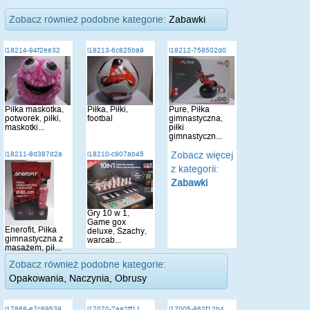
Zobacz również podobne kategorie:
Zabawki
i18214-94f2ee32
i18213-6c825ba9
i18212-758502d0
Piłka maskotka,
Piłka, Piłki,
Pure, Piłka
potworek, piłki,
footbal
gimnastyczna,
maskotki...
piłki
gimnastyczn...
Zobacz więcej
i18211-8d387d2a
i18210-c907ab45
z kategorii:
Zabawki
Gry 10 w 1,
Game gox
Enerofit, Piłka
deluxe, Szachy,
gimnastyczna z
warcab...
masażem, pił...
Zobacz również podobne kategorie:
Opakowania, Naczynia, Obrusy
i17868-e7c89539
i17070-7aa2ff11
i17005-862f12b4