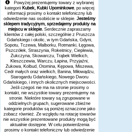
Powyżej prezentujemy towary z wybranej
kategorii
Kubek, Kubki Upominkowe
, po więcej
informacji prosimy o kontakt telefoniczny lub
odwiedzenie nas osobiście w sklepie.
Jesteśmy
sklepem tradycyjnym, sprzedajemy produkty na
miejscu w sklepie.
Serdecznie zapraszamy
klientów z całej polski, szczególnie z Pruszcza
Gdańskiego i okolic, w tym Gdańska, Gdyni,
Sopotu, Tczewa, Malborku, Rotmanki, Łęgowa,
Pszczółek, Straszynia, Rokeitnicy, Cieplewia,
Żukczyna, Skowarczu, Trąbek Wielkich,
Kleszczewia, Warczu, Łapina, Przyjaźni,
Żukowa, Kolbud, Otomina, Kępowa, Miszewa,
Cedr małych oraz wielkich, Banina, Miłowądzu,
Starogardu Gdańskiego, Nowego Dworu
Gdańskiego, i innych okolicznych miejscowości.
Jeśli czegoś nie ma na stronie prosimy o
kontakt, nie wszystkie towary prezentujemy na
stronie. Niektóre towary są zgrupowane w
oddzielnych grupach, sugerowane zbieżne
kategorie produktów są poniżej oznaczone jako
zobacz również. Ze względu na rotację towarów
nie wszystkie prezentowane produkty mogą być
aktualnie dostępne. W celu potwierdzenia
prosimy o kontakt telefoniczny lub odwiedzenie