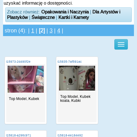
uzyskać informację o dostępności.
Zobacz również:
Opakowania i Naczynia
|
Dla Artystów i
Plastyków
|
Świąteczne
|
Kartki i Karnety
stron (4): |
1
|
[2]
|
3
|
4
|
i15973-2d490f2e
i15835-7af591ac
Top Model, Kubek
Top Model, Kubek
koala, Kubki
i15818-a296c971
i15818-ee184e92