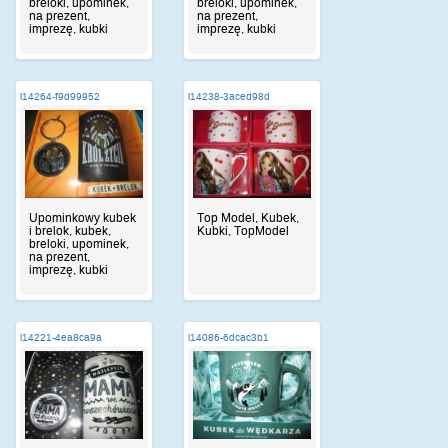
breloki, upominek,
breloki, upominek,
na prezent,
na prezent,
imprezę, kubki
imprezę, kubki
i14264-f9d99952
i14238-3aced98d
Upominkowy kubek
Top Model, Kubek,
i brelok, kubek,
Kubki, TopModel
breloki, upominek,
na prezent,
imprezę, kubki
i14221-4ea8ca9a
i14086-6dcac3b1