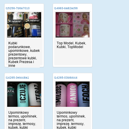
i15256-7b6a7010
i14983-ba82ac56
Kubki
Top Model, Kubek,
podarunkowe,
Kubki, TopModel
upominkowe, kubek
prezentowy,
prezentowe kubki,
Kubek Prezesa i
inne
i14265-3ebcc8a1
i14265-03b8dcc4
Upominkowy
Upominkowy
termos, upominek,
termos, upominek,
na prezent,
na prezent,
imprezę, termosy,
imprezę, termosy,
kubek, kubki
kubek, kubki