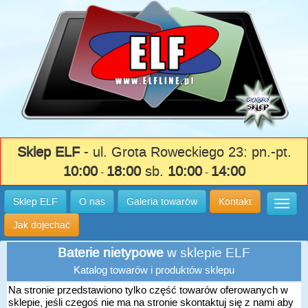
Sklep ELF
- ul. Grota Roweckiego 23: pn.-pt.
10:00
18:00
sb.
10:00
14:00
-
-
Sklep ELF
O nas
Galeria towarów
Kontakt
Wysuń
Jak dojechać
Baterie nietypowe
w sklepie ELF
Katalog towarów i produktów sklepu
Na stronie przedstawiono tylko część towarów oferowanych w
sklepie, jeśli czegoś nie ma na stronie skontaktuj się z nami aby