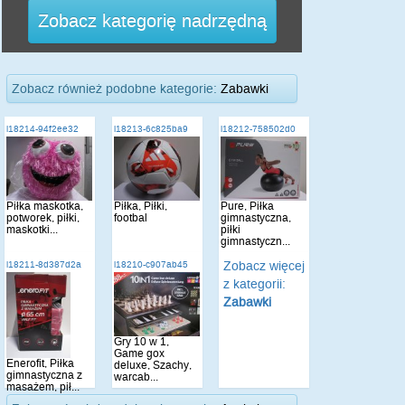
Zobacz kategorię nadrzędną
Zobacz również podobne kategorie:
Zabawki
i18214-94f2ee32
i18213-6c825ba9
i18212-758502d0
Piłka maskotka,
Piłka, Piłki,
Pure, Piłka
potworek, piłki,
footbal
gimnastyczna,
maskotki...
piłki
gimnastyczn...
Zobacz więcej
i18211-8d387d2a
i18210-c907ab45
z kategorii:
Zabawki
Gry 10 w 1,
Game gox
Enerofit, Piłka
deluxe, Szachy,
gimnastyczna z
warcab...
masażem, pił...