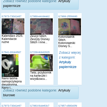
Zobacz również podobne kategorie:
Artykuły
papiernicze
i17973-730d1e67
i17969-e4cdeab2
i17968-1f55bb90
Kalendarz 2025,
Zeszyt Stitch,
Kołonotatnik
Kalendarze
Zeszyty Disney
Stitch,
rużne
Stitch i inne...
Kołonotatniki
Disney S...
Zobacz więcej
i17641-00ced587
i17239-8cbd2625
z kategorii:
Artykuły
papiernicze
Tetis, przybornik
na karteczki i
Nano taśma
wizyt&oacu...
samoprzylepna
dwustronna,
Nano t...
Zobacz również podobne kategorie:
Artykuły
biurowe
i17973-730d1e67
i17963-5c4e63c7
i17957-c58040fd