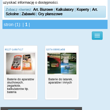
uzyskać informację o dostępności.
Zobacz również:
Art. Biurowe
|
Kalkulatory
|
Koperty
|
Art.
Szkolne
|
Zabawki
|
Gry planszowe
stron (1): |
1
|
i6127-1c6b7c17
i1074-08991a58
Baterie do aparatów
Baterie do latarek,
słuchowych,
aparatów i innych
zegarków,
kalkulatorów itp.
bateria