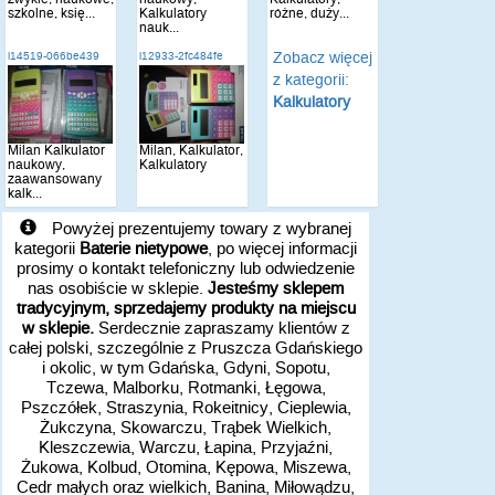
szkolne, księ...
Kalkulatory
różne, duży...
nauk...
Zobacz więcej
i14519-066be439
i12933-2fc484fe
z kategorii:
Kalkulatory
Milan Kalkulator
Milan, Kalkulator,
naukowy,
Kalkulatory
zaawansowany
kalk...
Powyżej prezentujemy towary z wybranej
kategorii
Baterie nietypowe
, po więcej informacji
prosimy o kontakt telefoniczny lub odwiedzenie
nas osobiście w sklepie.
Jesteśmy sklepem
tradycyjnym, sprzedajemy produkty na miejscu
w sklepie.
Serdecznie zapraszamy klientów z
całej polski, szczególnie z Pruszcza Gdańskiego
i okolic, w tym Gdańska, Gdyni, Sopotu,
Tczewa, Malborku, Rotmanki, Łęgowa,
Pszczółek, Straszynia, Rokeitnicy, Cieplewia,
Żukczyna, Skowarczu, Trąbek Wielkich,
Kleszczewia, Warczu, Łapina, Przyjaźni,
Żukowa, Kolbud, Otomina, Kępowa, Miszewa,
Cedr małych oraz wielkich, Banina, Miłowądzu,