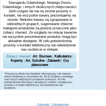
Starogardu Gdańskiego, Nowego Dworu
Gdańskiego, i innych okolicznych miejscowości.
Jeśli czegoś nie ma na stronie prosimy o
kontakt, nie wszystkie towary prezentujemy na
stronie. Niektóre towary są zgrupowane w
oddzielnych grupach, sugerowane zbieżne
kategorie produktów są poniżej oznaczone jako
zobacz również. Ze względu na rotację towarów
nie wszystkie prezentowane produkty mogą być
aktualnie dostępne. W celu potwierdzenia
prosimy o kontakt telefoniczny lub odwiedzenie
nas osobiście w sklepie.
Zobacz również:
Art. Biurowe
|
Kalkulatory
|
Koperty
|
Art. Szkolne
|
Zabawki
|
Gry
planszowe
*Powyższa oferta ma charakter informacyjny i nie stanowi
oferty handlowej w rozumieniu art. 66 §1 kodeksu cywilnego
oraz innych właściwych przepisów prawnych. W celu
potwierdzenia informacji o aktualnych cenach i dostępności
prosimy o kontakt telefoniczny lub odwiedzenie nas
osobiście.
Zabawki, Zabawkowy