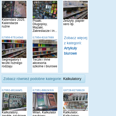
Kalendarz 2025,
Pisaki,
Zeszyty, papier
Kalendarze
Długopisy,
xero itp.
rużne
Mazaki,
Zakreślacze i in...
Zobacz więcej
i17956-675140a3
i17954-82cb7689
z kategorii:
Artykuły
biurowe
Segregatory i
Teczki i inne
teczki rożnego
akcesoria
rodzaju
szkolne i biurowe
Zobacz również podobne kategorie:
Kalkulatory
i17662-d61bdaf1
i17351-68b2e3cb
i16728-627d8b29
Kalkulatory,
Milan, Kalkulator
Kalkulator,
zwykłe, naukowe,
naukowy,
Kalkulatory,