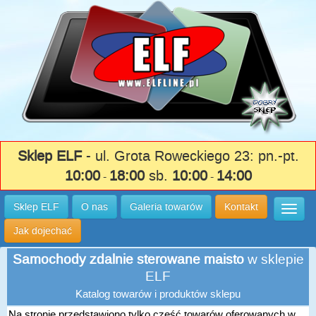
Sklep ELF
- ul. Grota Roweckiego 23: pn.-pt.
10:00
18:00
sb.
10:00
14:00
-
-
Sklep ELF
O nas
Galeria towarów
Kontakt
Wysuń
Jak dojechać
Samochody zdalnie sterowane maisto
w sklepie
ELF
Katalog towarów i produktów sklepu
Na stronie przedstawiono tylko część towarów oferowanych w