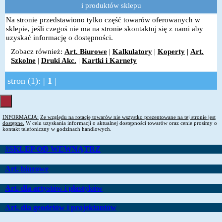
i produktów sklepu
Na stronie przedstawiono tylko część towarów oferowanych w
sklepie, jeśli czegoś nie ma na stronie skontaktuj się z nami aby
uzyskać informację o dostępności.
Zobacz również:
Art. Biurowe
|
Kalkulatory
|
Koperty
|
Art.
Szkolne
|
Druki Akc.
|
Kartki i Karnety
stron (1): |
1
|
INFORMACJA:
Ze względu na rotację towarów nie wszystko prezentowane na tej stronie jest
dostępne.
W celu uzyskania informacji o aktualnej dostępności towarów oraz cenie prosimy o
kontakt telefoniczny w godzinach handlowych.
#SKLEP OD WEWNĄTRZ
Art. biurowe
Art. dla artystów i plastyków
Art. dla geodetów i projektantów