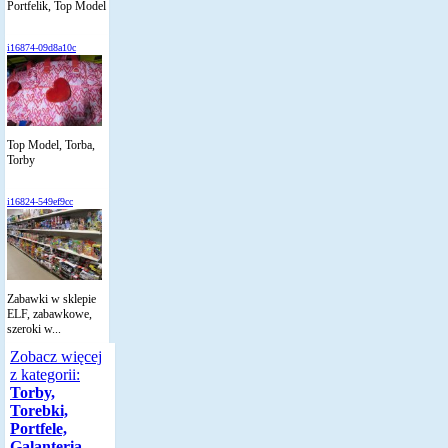
Portfelik, Top Model
i16874-09d8a10c
Top Model, Torba,
Torby
i16824-549ef9cc
Zabawki w sklepie
ELF, zabawkowe,
szeroki w...
Zobacz więcej
z kategorii:
Torby,
Torebki,
Portfele,
Galanteria