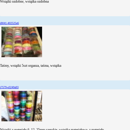
Wstążki ozdobne, wstążka ozdobna
i8041-402525e6
Taśmy, wstążki 5szt organza, taśma, wstążka
i7579-e3249a93
Wstążki z materiału 6, 12, 25mm szerokie, wstążka materiałowa, z materiału