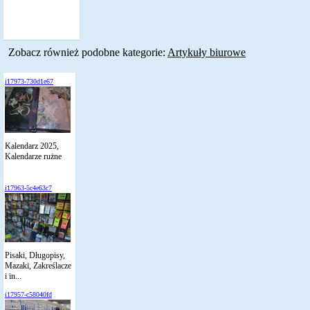
Zobacz również podobne kategorie:
Artykuły biurowe
i17973-730d1e67
Kalendarz 2025,
Kalendarze rużne
i17963-5c4e63c7
Pisaki, Długopisy,
Mazaki, Zakreślacze
i in...
i17957-c58040fd