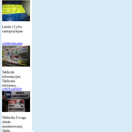
Literki i Cyfry
samoprzylepne
i10098-bb6ca4b0
Tabliczki
informacyjne,
Tabliczka
informacy...
i10079-ca45f320
Tabliczka Uwaga
obiekt
monitorowany,
Tablic...