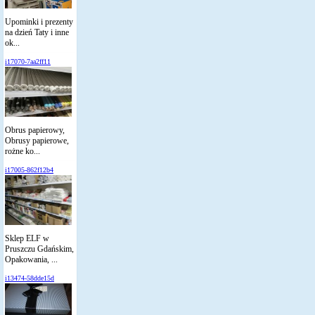
Upominki i prezenty
na dzień Taty i inne
ok...
i17070-7aa2ff11
Obrus papierowy,
Obrusy papierowe,
rożne ko...
i17005-862f12b4
Sklep ELF w
Pruszczu Gdańskim,
Opakowania, ...
i13474-58dde15d