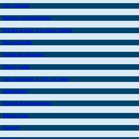
Art. Szkolne
Baterie i akumulatorki
Buciki, Kapcie, Ubranka, Odzież
Dewocjonalia
Druki akcydensowe
Flagi i Godła
Gry planszowe, LCD, G3 i inne
Kalkulatory
Kartki okolicznościowe
Klocki Lego
Koperty