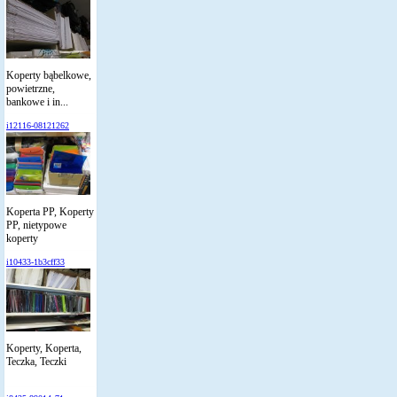
Koperty bąbelkowe,
powietrzne,
bankowe i in...
i12116-08121262
Koperta PP, Koperty
PP, nietypowe
koperty
i10433-1b3cff33
Koperty, Koperta,
Teczka, Teczki