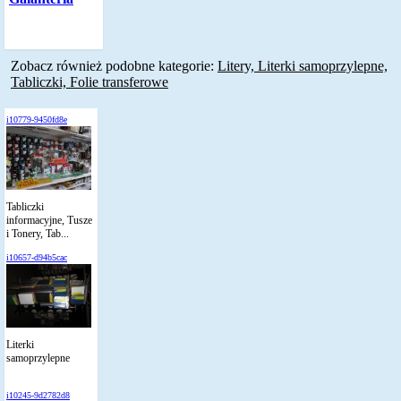
Zobacz również podobne kategorie:
Litery, Literki samoprzylepne,
Tabliczki, Folie transferowe
i10779-9450fd8e
Tabliczki
informacyjne, Tusze
i Tonery, Tab...
i10657-d94b5cac
Literki
samoprzylepne
i10245-9d2782d8