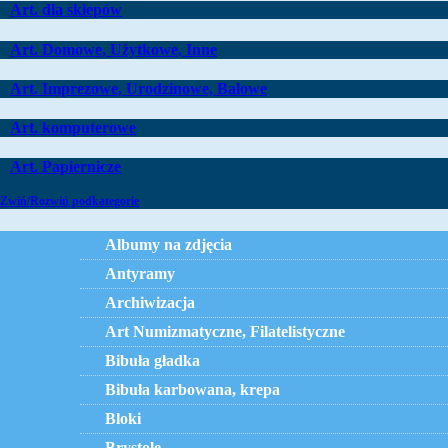
Art. dla sklepów
Art. Domowe, Użytkowe, Inne
Art. Imprezowe, Urodzinowe, Balowe
Art. komputerowe
Art. Papiernicze
Zwiń/Rozwiń podkategorie
Albumy na zdjęcia
Antyramy
Archiwizacja
Art Numizmatyczne, Filatelistyczne
Bibuła gładka
Bibuła karbowana, krepa
Bloki
Brystole