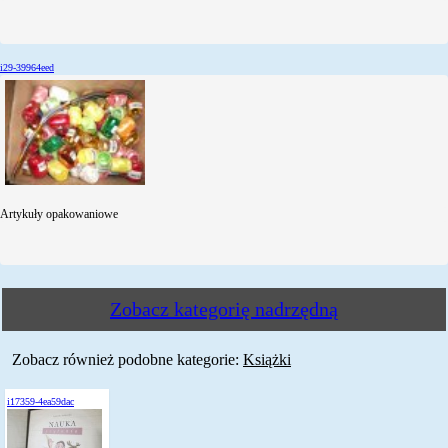
i29-39964eed
Artykuły opakowaniowe
Zobacz kategorię nadrzędną
Zobacz również podobne kategorie:
Książki
i17359-4ea59dac