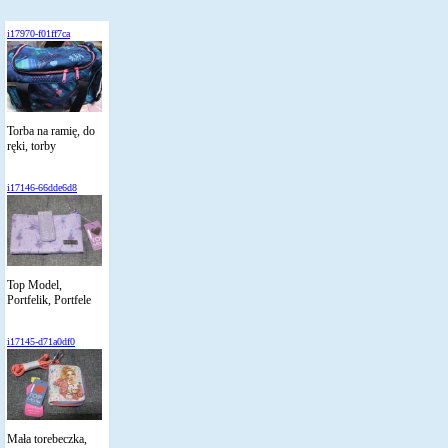
i17970-f01ff7ca
Torba na ramię, do
ręki, torby
i17146-66dde6d8
Top Model,
Portfelik, Portfele
i17145-d71a0df0
Mała torebeczka,