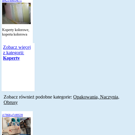
i8425-89014c71
Koperty kolorowe,
koperta kolorowa
Zobacz więcej
z kategorii:
Koperty
Zobacz również podobne kategorie:
Opakowania, Naczynia,
Obrusy
i17868-e7c89539