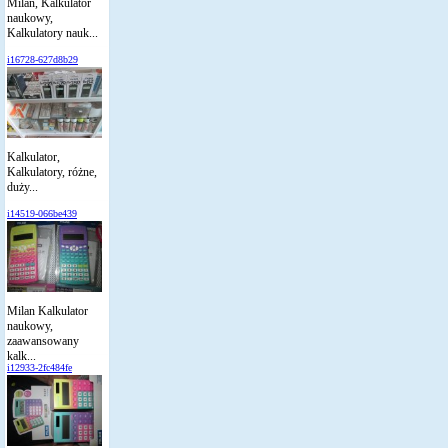
Milan, Kalkulator
naukowy,
Kalkulatory nauk...
i16728-627d8b29
Kalkulator,
Kalkulatory, różne,
duży...
i14519-066be439
Milan Kalkulator
naukowy,
zaawansowany
kalk...
i12933-2fc484fe