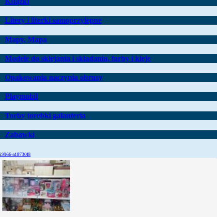
Książki
Litery i literki samoprzylepne
Mapy, Mapa
Modele do sklejania i składania, farby i kleje
Opakowania naczynia obrusy
Playmobil
Torby torebki galanteria
Zabawki
i9966-a18730f8