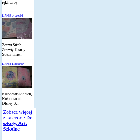
ręki, torby
i17969-e4cdeab2
Zeszyt Stitch,
Zeszyty Disney
Stitch i inne...
i17968-1f55bb90
Kołonotatnik Stitch,
Kołonotatniki
Disney S...
Zobacz więcej
z kategorii:
Do
szkoły, Art.
Szkolne