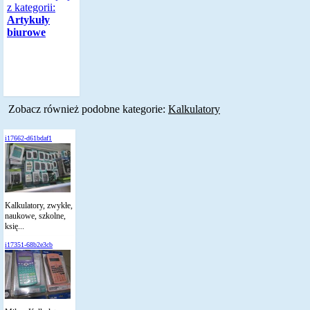
z kategorii:
Artykuły
biurowe
Zobacz również podobne kategorie:
Kalkulatory
i17662-d61bdaf1
Kalkulatory, zwykłe,
naukowe, szkolne,
księ...
i17351-68b2e3cb