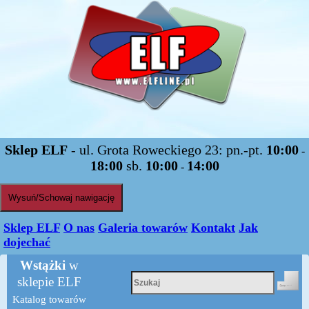
Sklep ELF
- ul. Grota Roweckiego 23: pn.-pt.
10:00
-
18:00
sb.
10:00
14:00
-
Wysuń/Schowaj nawigację
Sklep ELF
O nas
Galeria towarów
Kontakt
Jak
dojechać
Wstążki
w
sklepie ELF
Katalog towarów