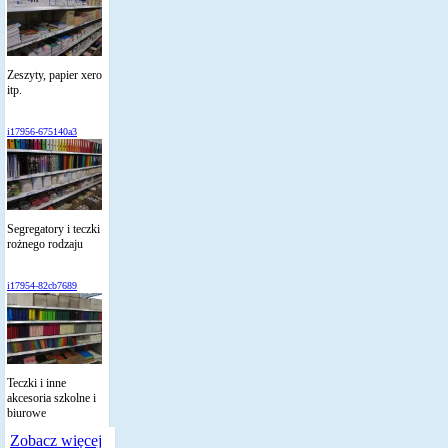
Zeszyty, papier xero
itp.
i17956-675140a3
Segregatory i teczki
rożnego rodzaju
i17954-82cb7689
Teczki i inne
akcesoria szkolne i
biurowe
Zobacz więcej