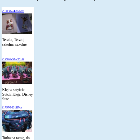
i18058-24d9da07
Teczka, Teczki,
szkolna, szkolne
i17976-58cc91b0
Klej w sztyfcie
Stitch, Kleje, Disney
Stitc...
i17970-f01ff7ca
Torba na ramię, do