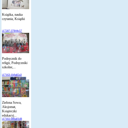
Książka, nauka
czytania, Książki
i17287-37844c57
Podręcznik do
religii, Podręczniki
szkolne,...
i17163-1b9a82a3
Zielona Sowa,
Aksjomat,
Książeczki
edukacyj...
i17161-086a01d8