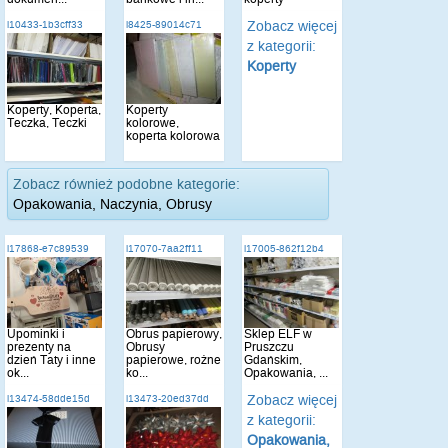
Zobacz więcej
i10433-1b3cff33
i8425-89014c71
z kategorii:
Koperty
Koperty, Koperta,
Koperty
Teczka, Teczki
kolorowe,
koperta kolorowa
Zobacz również podobne kategorie:
Opakowania, Naczynia, Obrusy
i17868-e7c89539
i17070-7aa2ff11
i17005-862f12b4
Upominki i
Obrus papierowy,
Sklep ELF w
prezenty na
Obrusy
Pruszczu
dzień Taty i inne
papierowe, rożne
Gdańskim,
ok...
ko...
Opakowania, ...
Zobacz więcej
i13474-58dde15d
i13473-20ed37dd
z kategorii:
Opakowania,