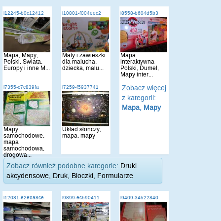
i12245-b0c12412
i10801-f004eec2
i8558-b604d5b3
Mapa, Mapy,
Maty i zawieszki
Mapa
Polski, Świata,
dla malucha,
interaktywna
Europy i inne M...
dziecka, malu...
Polski, Dumel,
Mapy inter...
Zobacz więcej
i7355-c7c839fa
i7259-f5937741
z kategorii:
Mapa, Mapy
Mapy
Układ słonczy,
samochodowe,
mapa, mapy
mapa
samochodowa,
drogowa...
Zobacz również podobne kategorie:
Druki
akcydensowe, Druk, Bloczki, Formularze
i12081-e2eba8ce
i9899-ec590411
i9409-34522840