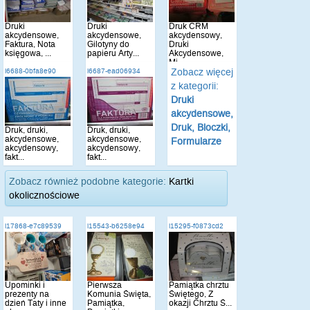
Druki
Druki
Druk CRM
akcydensowe,
akcydensowe,
akcydensowy,
Faktura, Nota
Gilotyny do
Druki
księgowa, ...
papieru Arty...
Akcydensowe,
Mi...
Zobacz więcej
i6688-0bfa8e90
i6687-ead06934
z kategorii:
Druki
akcydensowe,
Druk, Bloczki,
Druk, druki,
Druk, druki,
akcydensowe,
akcydensowe,
Formularze
akcydensowy,
akcydensowy,
fakt...
fakt...
Zobacz również podobne kategorie:
Kartki
okolicznościowe
i17868-e7c89539
i15543-b6258e94
i15295-f0873cd2
Upominki i
Pierwsza
Pamiątka chrztu
prezenty na
Komunia Święta,
Świętego, Z
dzień Taty i inne
Pamiątka,
okazji Chrztu Ś...