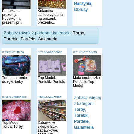
Naczynia,
Obrusy
Pudełka na
Kokardka
prezenty,
samoprzylepna
Pudełko na
na prezent,
prezent, pr...
prezento...
Zobacz również podobne kategorie:
Torby,
Torebki, Portfele, Galanteria
i17970-f01ff7ca
i17146-66dde6d8
i17145-d71a0df0
Torba na ramię,
Top Model,
Mała torebeczka,
do ręki, torby
Portfelik, Portfele
Portfelik, Top
Model
Zobacz więcej
i16874-09d8a10c
i16824-549ef9cc
z kategorii:
Torby,
Torebki,
Portfele,
Top Model,
Zabawki w
Torba, Torby
sklepie ELF,
Galanteria
zabawkowe,