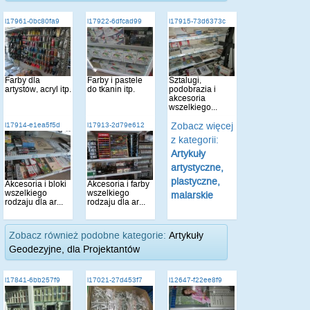
i17961-0bc80fa9
i17922-6dfcad99
i17915-73d6373c
Farby dla
Farby i pastele
Sztalugi,
artystów, acryl itp.
do tkanin itp.
podobrazia i
akcesoria
wszelkiego...
Zobacz więcej
i17914-e1ea5f5d
i17913-2d79e612
z kategorii:
Artykuły
artystyczne,
plastyczne,
Akcesoria i bloki
Akcesoria i farby
wszelkiego
wszelkiego
malarskie
rodzaju dla ar...
rodzaju dla ar...
Zobacz również podobne kategorie:
Artykuły
Geodezyjne, dla Projektantów
i17841-6bb257f9
i17021-27d453f7
i12647-f22ee8f9