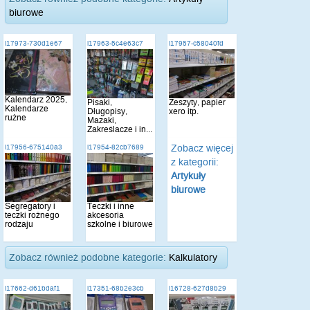
biurowe
i17973-730d1e67
i17963-5c4e63c7
i17957-c58040fd
Kalendarz 2025,
Pisaki,
Zeszyty, papier
Kalendarze
Długopisy,
xero itp.
rużne
Mazaki,
Zakreślacze i in...
Zobacz więcej
i17956-675140a3
i17954-82cb7689
z kategorii:
Artykuły
biurowe
Segregatory i
Teczki i inne
teczki rożnego
akcesoria
rodzaju
szkolne i biurowe
Zobacz również podobne kategorie:
Kalkulatory
i17662-d61bdaf1
i17351-68b2e3cb
i16728-627d8b29