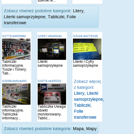
szeroki w...
Zobacz również podobne kategorie:
Litery,
Literki samoprzylepne, Tabliczki, Folie
transferowe
i10779-9450fd8e
i10657-d94b5cac
i10245-9d2782d8
Tabliczki
Literki
Literki i Cyfry
informacyjne,
samoprzylepne
samoprzylepne
Tusze i Tonery,
Tab...
Zobacz więcej
i10098-bb6ca4b0
i10079-ca45f320
z kategorii:
Litery, Literki
samoprzylepne,
Tabliczki,
Tabliczki
Tabliczka Uwaga
informacyjne,
obiekt
Folie
Tabliczka
monitorowany,
transferowe
informacy...
Tablic...
Zobacz również podobne kategorie:
Mapa, Mapy