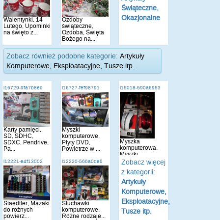
Świąteczne,
Okazjonalne
Walentynki, 14
Ozdoby
Lutego, Upominki
świąteczne,
na święto z...
Ozdoba, Święta
Bożego na...
Zobacz również podobne kategorie:
Artykuły
Komputerowe, Eksploatacyjne, Tusze itp.
i16729-9fa7b8ec
i16727-fef98791
i15018-590a6953
Karty pamięci,
Myszki
SD, SDHC,
komputerowe,
Myszka
SDXC, Pendrive,
Płyty DVD,
komputerowa,
Pa...
Powietrze w ...
Myszki
komputerowe
Zobacz więcej
i12221-e4f13002
i12220-566a0de5
opty...
z kategorii:
Artykuły
Komputerowe,
Eksploatacyjne,
Staedtler, Mazaki
Słuchawki
do różnych
komputerowe,
Tusze itp.
powierz...
Różne rodzaje...