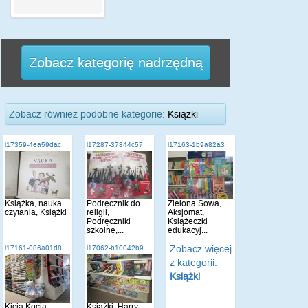
Zobacz kategorię nadrzędną
Zobacz również podobne kategorie:
Książki
i17359-4ea59dac
i17287-37844c57
i17163-1b9a82a3
Książka, nauka
Podręcznik do
Zielona Sowa,
czytania, Książki
religii,
Aksjomat,
Podręczniki
Książeczki
szkolne,...
edukacyj...
Zobacz więcej
i17161-086a01d8
i17062-b10042b9
z kategorii:
Książki
Kicia Kocia,
Książki, Harry