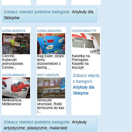
Zobacz również podobne kategorie:
Artykuły dla
Sklepów
i12064-4b2b51f2
i10381-d6542663
i10325-b59d1770
Cenniki,
Bag Ealer, dzięki
Kasetka na
Kubeczki
temu
Pieniądze,
jednorazowe,
dozownikowi z
Kasetki na
Cenów...
taśmą ...
kluczyk
Zobacz więcej
i10236-d88ac541
i9927-469052f8
z kategorii:
Artykuły dla
Sklepów
Metkownica,
Woreczki
Metkownice
strunowe, Rolki
termiczne do kas
i...
Zobacz również podobne kategorie:
Artykuły
artystyczne, plastyczne, malarskie