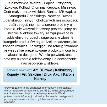
Kleszczewia, Warczu, Łapina, Przyjaźni,
Żukowa, Kolbud, Otomina, Kępowa, Miszewa,
Cedr małych oraz wielkich, Banina, Miłowądzu,
Starogardu Gdańskiego, Nowego Dworu
Gdańskiego, i innych okolicznych miejscowości.
Jeśli czegoś nie ma na stronie prosimy o
kontakt, nie wszystkie towary prezentujemy na
stronie. Niektóre towary są zgrupowane w
oddzielnych grupach, sugerowane zbieżne
kategorie produktów są poniżej oznaczone jako
zobacz również. Ze względu na rotację towarów
nie wszystkie prezentowane produkty mogą być
aktualnie dostępne. W celu potwierdzenia
prosimy o kontakt telefoniczny lub odwiedzenie
nas osobiście w sklepie.
Zobacz również:
Art. Biurowe
|
Kalkulatory
|
Koperty
|
Art. Szkolne
|
Druki Akc.
|
Kartki i
Karnety
*Powyższa oferta ma charakter informacyjny i nie stanowi
oferty handlowej w rozumieniu art. 66 §1 kodeksu cywilnego
oraz innych właściwych przepisów prawnych. W celu
potwierdzenia informacji o aktualnych cenach i dostępności
prosimy o kontakt telefoniczny lub odwiedzenie nas
osobiście.