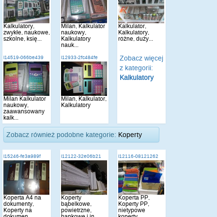
Kalkulatory,
Milan, Kalkulator
Kalkulator,
zwykłe, naukowe,
naukowy,
Kalkulatory,
szkolne, księ...
Kalkulatory
różne, duży...
nauk...
Zobacz więcej
i14519-066be439
i12933-2fc484fe
z kategorii:
Kalkulatory
Milan Kalkulator
Milan, Kalkulator,
naukowy,
Kalkulatory
zaawansowany
kalk...
Zobacz również podobne kategorie:
Koperty
i15246-fe3a989f
i12122-32e06b21
i12116-08121262
Koperta A4 na
Koperty
Koperta PP,
dokumenty,
bąbelkowe,
Koperty PP,
Koperty na
powietrzne,
nietypowe
dokumen...
bankowe i in...
koperty