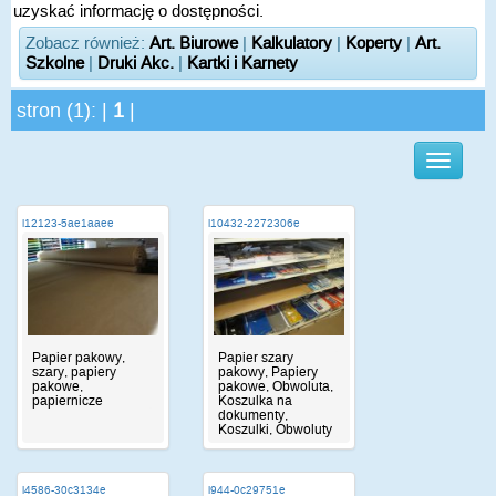
uzyskać informację o dostępności.
Zobacz również:
Art. Biurowe
|
Kalkulatory
|
Koperty
|
Art.
Szkolne
|
Druki Akc.
|
Kartki i Karnety
stron (1): |
1
|
i12123-5ae1aaee
i10432-2272306e
Papier pakowy,
Papier szary
szary, papiery
pakowy, Papiery
pakowe,
pakowe, Obwoluta,
papiernicze
Koszulka na
dokumenty,
Koszulki, Obwoluty
i4586-30c3134e
i944-0c29751e