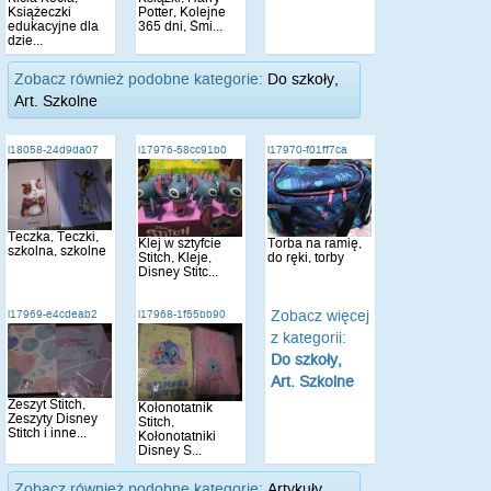
Książeczki
Potter, Kolejne
edukacyjne dla
365 dni, Śmi...
dzie...
Zobacz również podobne kategorie:
Do szkoły,
Art. Szkolne
i18058-24d9da07
i17976-58cc91b0
i17970-f01ff7ca
Teczka, Teczki,
Klej w sztyfcie
Torba na ramię,
szkolna, szkolne
Stitch, Kleje,
do ręki, torby
Disney Stitc...
Zobacz więcej
i17969-e4cdeab2
i17968-1f55bb90
z kategorii:
Do szkoły,
Art. Szkolne
Zeszyt Stitch,
Kołonotatnik
Zeszyty Disney
Stitch,
Stitch i inne...
Kołonotatniki
Disney S...
Zobacz również podobne kategorie:
Artykuły