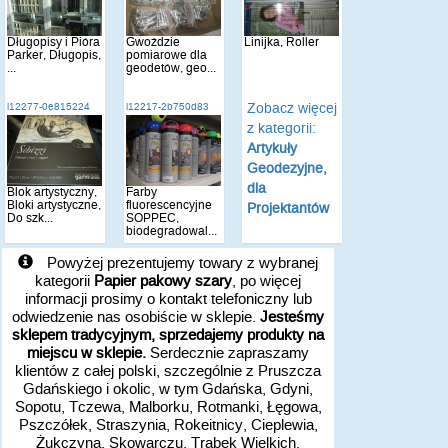
Długopisy i Pióra
Gwoździe
Linijka, Roller
Parker, Długopis,
pomiarowe dla
...
geodetów, geo...
Zobacz więcej
i12277-0e815224
i12217-2b750d83
z kategorii:
Artykuły
Geodezyjne,
dla
Blok artystyczny,
Farby
Bloki artystyczne,
fluorescencyjne
Projektantów
Do szk...
SOPPEC,
biodegradowal...
Powyżej prezentujemy towary z wybranej
kategorii
Papier pakowy szary
, po więcej
informacji prosimy o kontakt telefoniczny lub
odwiedzenie nas osobiście w sklepie.
Jesteśmy
sklepem tradycyjnym, sprzedajemy produkty na
miejscu w sklepie.
Serdecznie zapraszamy
klientów z całej polski, szczególnie z Pruszcza
Gdańskiego i okolic, w tym Gdańska, Gdyni,
Sopotu, Tczewa, Malborku, Rotmanki, Łęgowa,
Pszczółek, Straszynia, Rokeitnicy, Cieplewia,
Żukczyna, Skowarczu, Trąbek Wielkich,