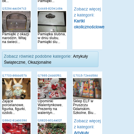
ok...
Pamiątki...
Zobacz więcej
i15294-aac0e7c3
i14449-820e148a
z kategorii:
Kartki
okolicznościowe
Pamiątki z okazji
Pamiątka ślubna,
narodzin, Witaj
w dniu ślubu,
na świeci...
Pamiątki ślu...
Zobacz również podobne kategorie:
Artykuły
Świąteczne, Okazjonalne
i17703-86bbd57b
i17665-24dd0f61
i17015-72e4d58d
Zające
Upominki
Sklep ELF w
porcelanowe,
Walentynkowe,
Pruszczu
figurka, figurki,
Prezenty na
Gdańskim,
ozdob...
walentyn...
Szkolne, Biu...
Zobacz więcej
i16842-91abb39d
i16820-b014a02f
z kategorii:
Artykuły