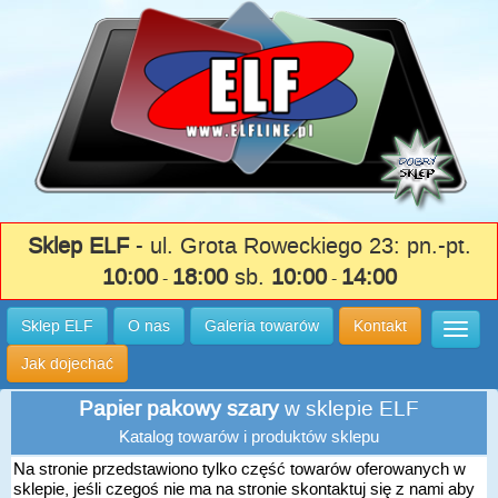
Sklep ELF
- ul. Grota Roweckiego 23: pn.-pt.
10:00
18:00
sb.
10:00
14:00
-
-
Sklep ELF
O nas
Galeria towarów
Kontakt
Wysuń
Jak dojechać
Papier pakowy szary
w sklepie ELF
Katalog towarów i produktów sklepu
Na stronie przedstawiono tylko część towarów oferowanych w
sklepie, jeśli czegoś nie ma na stronie skontaktuj się z nami aby