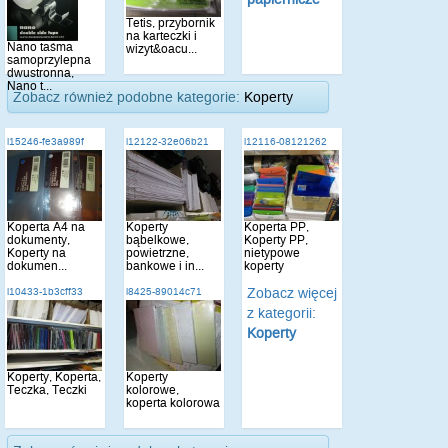
Tetis, przybornik
na karteczki i
Nano taśma
wizyt&oacu...
samoprzylepna
dwustronna,
Nano t...
Zobacz również podobne kategorie:
Koperty
i15246-fe3a989f
i12122-32e06b21
i12116-08121262
Koperta A4 na
Koperty
Koperta PP,
dokumenty,
bąbelkowe,
Koperty PP,
Koperty na
powietrzne,
nietypowe
dokumen...
bankowe i in...
koperty
Zobacz więcej
i10433-1b3cff33
i8425-89014c71
z kategorii:
Koperty
Koperty, Koperta,
Koperty
Teczka, Teczki
kolorowe,
koperta kolorowa