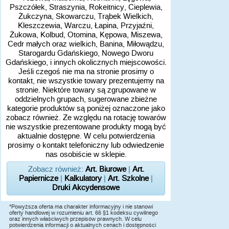
Pszczółek, Straszynia, Rokeitnicy, Cieplewia,
Żukczyna, Skowarczu, Trąbek Wielkich,
Kleszczewia, Warczu, Łapina, Przyjaźni,
Żukowa, Kolbud, Otomina, Kępowa, Miszewa,
Cedr małych oraz wielkich, Banina, Miłowądzu,
Starogardu Gdańskiego, Nowego Dworu
Gdańskiego, i innych okolicznych miejscowości.
Jeśli czegoś nie ma na stronie prosimy o
kontakt, nie wszystkie towary prezentujemy na
stronie. Niektóre towary są zgrupowane w
oddzielnych grupach, sugerowane zbieżne
kategorie produktów są poniżej oznaczone jako
zobacz również. Ze względu na rotację towarów
nie wszystkie prezentowane produkty mogą być
aktualnie dostępne. W celu potwierdzenia
prosimy o kontakt telefoniczny lub odwiedzenie
nas osobiście w sklepie.
Zobacz również:
Art. Biurowe
|
Art.
Papiernicze
|
Kalkulatory
|
Art. Szkolne
|
Druki Akcydensowe
*Powyższa oferta ma charakter informacyjny i nie stanowi
oferty handlowej w rozumieniu art. 66 §1 kodeksu cywilnego
oraz innych właściwych przepisów prawnych. W celu
potwierdzenia informacji o aktualnych cenach i dostępności