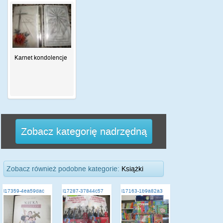
Karnet kondolencje
Zobacz kategorię nadrzędną
Zobacz również podobne kategorie:
Książki
i17359-4ea59dac
i17287-37844c57
i17163-1b9a82a3