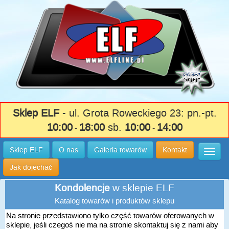
Sklep ELF
- ul. Grota Roweckiego 23: pn.-pt.
10:00
18:00
sb.
10:00
14:00
-
-
Sklep ELF
O nas
Galeria towarów
Kontakt
Wysuń
Jak dojechać
Kondolencje
w sklepie ELF
Katalog towarów i produktów sklepu
Na stronie przedstawiono tylko część towarów oferowanych w
sklepie, jeśli czegoś nie ma na stronie skontaktuj się z nami aby