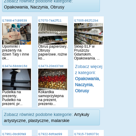
Zobacz również podobne kategorie:
Opakowania, Naczynia, Obrusy
i17868-e7c89539
i17070-7aa2ff11
i17005-862f12b4
Upominki i
Obrus papierowy,
Sklep ELF w
prezenty na
Obrusy
Pruszczu
dzień Taty i inne
papierowe, rożne
Gdańskim,
ok...
ko...
Opakowania, ...
Zobacz więcej
i13474-58dde15d
i13473-20ed37dd
z kategorii:
Opakowania,
Naczynia,
Obrusy
Pudełka na
Kokardka
prezenty,
samoprzylepna
Pudełko na
na prezent,
prezent, pr...
prezento...
Zobacz również podobne kategorie:
Artykuły
artystyczne, plastyczne, malarskie
i17961-0bc80fa9
i17922-6dfcad99
i17915-73d6373c