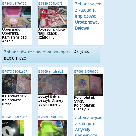
Zobacz więcej
i17843-b8f7e790
i17839-564b43f1
z kategorii:
Imprezowe,
Urodzinowe,
Balowe
Upominek,
Akcesoria kibica,
Upominki,
flagi, czapki,
Kamień miłości,
szaliki i ...
Agat in...
Zobacz również podobne kategorie:
Artykuły
papiernicze
i17973-730d1e67
i17969-e4cdeab2
i17968-1f55bb90
Kalendarz 2025,
Zeszyt Stitch,
Kołonotatnik
Kalendarze
Zeszyty Disney
Stitch,
rużne
Stitch i inne...
Kołonotatniki
Disney S...
Zobacz więcej
i17641-00ced587
i17239-8cbd2625
z kategorii:
Artykuły
papiernicze