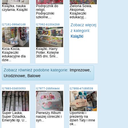
Książka, nauka
Podręcznik do
Zielona Sowa,
czytania, Książki
religii,
Aksjomat,
Podręczniki
Książeczki
szkolne,...
edukacyj...
Zobacz więcej
i17161-086a01d8
i17062-b10042b9
z kategorii:
Książki
Kicia Kocia,
Książki, Harry
Książeczki
Potter, Kolejne
edukacyjne dla
365 dni, Śmi...
dzie...
Zobacz również podobne kategorie:
Imprezowe,
Urodzinowe, Balowe
i17883-03d03053
i17877-2db54a44
i17868-e7c89539
Super Laska,
Pierwszy Album
Upominki i
Super Dziadka,
naszej córeczki i
prezenty na
Emerytki itp. U...
syn...
dzień Taty i inne
ok...