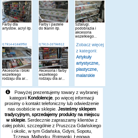
Farby dla
Farby i pastele
Sztalugi,
artystów, acryl itp.
do tkanin itp.
podobrazia i
akcesoria
wszelkiego...
Zobacz więcej
i17914-e1ea5f5d
i17913-2d79e612
z kategorii:
Artykuły
artystyczne,
plastyczne,
Akcesoria i bloki
Akcesoria i farby
wszelkiego
wszelkiego
malarskie
rodzaju dla ar...
rodzaju dla ar...
Powyżej prezentujemy towary z wybranej
kategorii
Kondolencje
, po więcej informacji
prosimy o kontakt telefoniczny lub odwiedzenie
nas osobiście w sklepie.
Jesteśmy sklepem
tradycyjnym, sprzedajemy produkty na miejscu
w sklepie.
Serdecznie zapraszamy klientów z
całej polski, szczególnie z Pruszcza Gdańskiego
i okolic, w tym Gdańska, Gdyni, Sopotu,
Tczewa, Malborku, Rotmanki, Łęgowa,