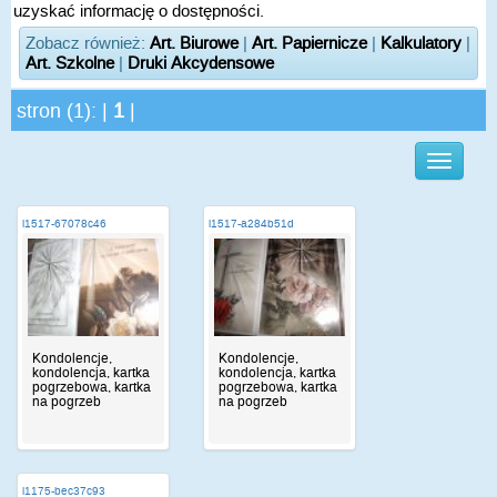
uzyskać informację o dostępności.
Zobacz również:
Art. Biurowe
|
Art. Papiernicze
|
Kalkulatory
|
Art. Szkolne
|
Druki Akcydensowe
stron (1): |
1
|
i1517-67078c46
i1517-a284b51d
Kondolencje,
Kondolencje,
kondolencja, kartka
kondolencja, kartka
pogrzebowa, kartka
pogrzebowa, kartka
na pogrzeb
na pogrzeb
i1175-bec37c93