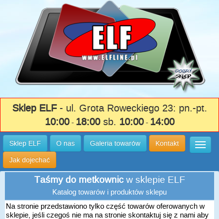
Sklep ELF
- ul. Grota Roweckiego 23: pn.-pt.
10:00
18:00
sb.
10:00
14:00
-
-
Sklep ELF
O nas
Galeria towarów
Kontakt
Wysuń
Jak dojechać
Taśmy do metkownic
w sklepie ELF
Katalog towarów i produktów sklepu
Na stronie przedstawiono tylko część towarów oferowanych w
sklepie, jeśli czegoś nie ma na stronie skontaktuj się z nami aby