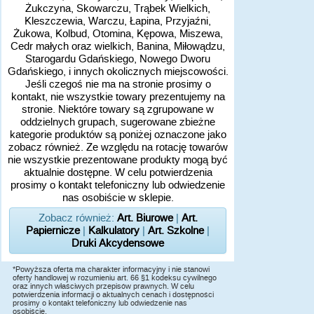
Żukczyna, Skowarczu, Trąbek Wielkich,
Kleszczewia, Warczu, Łapina, Przyjaźni,
Żukowa, Kolbud, Otomina, Kępowa, Miszewa,
Cedr małych oraz wielkich, Banina, Miłowądzu,
Starogardu Gdańskiego, Nowego Dworu
Gdańskiego, i innych okolicznych miejscowości.
Jeśli czegoś nie ma na stronie prosimy o
kontakt, nie wszystkie towary prezentujemy na
stronie. Niektóre towary są zgrupowane w
oddzielnych grupach, sugerowane zbieżne
kategorie produktów są poniżej oznaczone jako
zobacz również. Ze względu na rotację towarów
nie wszystkie prezentowane produkty mogą być
aktualnie dostępne. W celu potwierdzenia
prosimy o kontakt telefoniczny lub odwiedzenie
nas osobiście w sklepie.
Zobacz również:
Art. Biurowe
|
Art.
Papiernicze
|
Kalkulatory
|
Art. Szkolne
|
Druki Akcydensowe
*Powyższa oferta ma charakter informacyjny i nie stanowi
oferty handlowej w rozumieniu art. 66 §1 kodeksu cywilnego
oraz innych właściwych przepisów prawnych. W celu
potwierdzenia informacji o aktualnych cenach i dostępności
prosimy o kontakt telefoniczny lub odwiedzenie nas
osobiście.