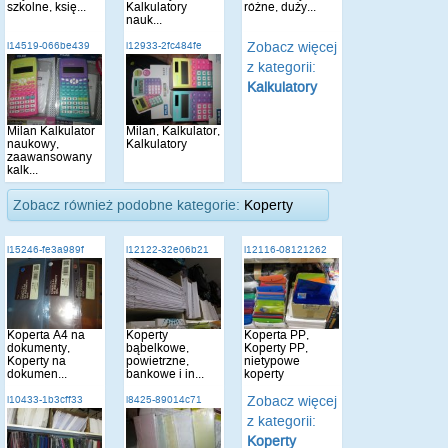
szkolne, księ...
Kalkulatory
różne, duży...
nauk...
Zobacz więcej
i14519-066be439
i12933-2fc484fe
z kategorii:
Kalkulatory
Milan Kalkulator
Milan, Kalkulator,
naukowy,
Kalkulatory
zaawansowany
kalk...
Zobacz również podobne kategorie:
Koperty
i15246-fe3a989f
i12122-32e06b21
i12116-08121262
Koperta A4 na
Koperty
Koperta PP,
dokumenty,
bąbelkowe,
Koperty PP,
Koperty na
powietrzne,
nietypowe
dokumen...
bankowe i in...
koperty
Zobacz więcej
i10433-1b3cff33
i8425-89014c71
z kategorii:
Koperty