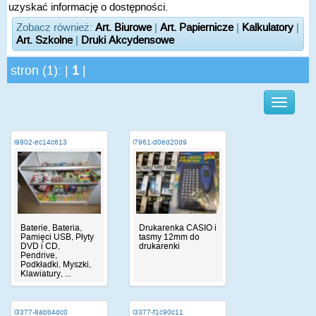
uzyskać informację o dostępności.
Zobacz również:
Art. Biurowe
|
Art. Papiernicze
|
Kalkulatory
|
Art. Szkolne
|
Druki Akcydensowe
stron (1): |
1
|
i9902-ec14c613
i7961-d0ed20d9
Baterie, Bateria,
Drukarenka CASIO i
Pamięci USB, Płyty
taśmy 12mm do
DVD i CD,
drukarenki
Pendrive,
Podkładki, Myszki,
Klawiatury, ...
i3377-8abb4dc0
i3377-f1c90c11