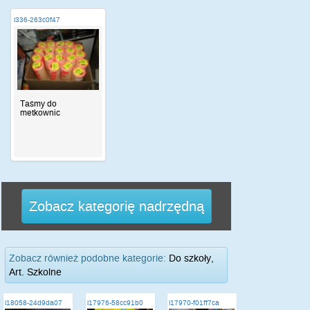
i336-263c0f47
Taśmy do
metkownic
Zobacz kategorię nadrzędną
Zobacz również podobne kategorie:
Do szkoły,
Art. Szkolne
i18058-24d9da07
i17976-58cc91b0
i17970-f01ff7ca