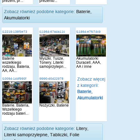
prezent, pr...
prezento...
Zobacz również podobne kategorie:
Baterie,
Akumulatorki
i12219-138f3e73
i11964-67a4a11c
i11864-e7fc74c9
Baterie
Myszki, Tusze,
Akumulatorki
wszelkiego
Tonery, Literki
Duracell, AAA,
rodzaju, Bateria,
samoprzylepn...
AA i inne
AA, AA...
Zobacz więcej
i10094-14df990f
i9990-d0422978
z kategorii:
Baterie,
Akumulatorki
Baterie, Bateria,
Nożyczki, Baterie
Wszelkiego
rodzaju bateri...
Zobacz również podobne kategorie:
Litery,
Literki samoprzylepne, Tabliczki, Folie