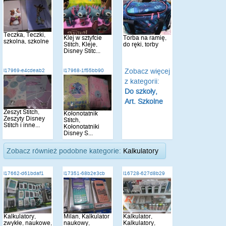
Teczka, Teczki,
Klej w sztyfcie
Torba na ramię,
szkolna, szkolne
Stitch, Kleje,
do ręki, torby
Disney Stitc...
Zobacz więcej
i17969-e4cdeab2
i17968-1f55bb90
z kategorii:
Do szkoły,
Art. Szkolne
Zeszyt Stitch,
Kołonotatnik
Zeszyty Disney
Stitch,
Stitch i inne...
Kołonotatniki
Disney S...
Zobacz również podobne kategorie:
Kalkulatory
i17662-d61bdaf1
i17351-68b2e3cb
i16728-627d8b29
Kalkulatory,
Milan, Kalkulator
Kalkulator,
zwykłe, naukowe,
naukowy,
Kalkulatory,