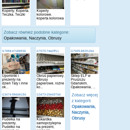
Koperty, Koperta,
Koperty
Teczka, Teczki
kolorowe,
koperta kolorowa
Zobacz również podobne kategorie:
Opakowania, Naczynia, Obrusy
i17868-e7c89539
i17070-7aa2ff11
i17005-862f12b4
Upominki i
Obrus papierowy,
Sklep ELF w
prezenty na
Obrusy
Pruszczu
dzień Taty i inne
papierowe, rożne
Gdańskim,
ok...
ko...
Opakowania, ...
Zobacz więcej
i13474-58dde15d
i13473-20ed37dd
z kategorii:
Opakowania,
Naczynia,
Obrusy
Pudełka na
Kokardka
prezenty,
samoprzylepna
Pudełko na
na prezent,