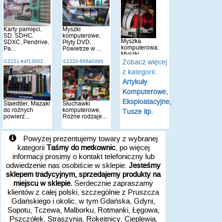
Karty pamięci,
Myszki
SD, SDHC,
komputerowe,
Myszka
SDXC, Pendrive,
Płyty DVD,
komputerowa,
Pa...
Powietrze w ...
Myszki
komputerowe
Zobacz więcej
i12221-e4f13002
i12220-566a0de5
opty...
z kategorii:
Artykuły
Komputerowe,
Eksploatacyjne,
Staedtler, Mazaki
Słuchawki
do różnych
komputerowe,
Tusze itp.
powierz...
Różne rodzaje...
Powyżej prezentujemy towary z wybranej
kategorii
Taśmy do metkownic
, po więcej
informacji prosimy o kontakt telefoniczny lub
odwiedzenie nas osobiście w sklepie.
Jesteśmy
sklepem tradycyjnym, sprzedajemy produkty na
miejscu w sklepie.
Serdecznie zapraszamy
klientów z całej polski, szczególnie z Pruszcza
Gdańskiego i okolic, w tym Gdańska, Gdyni,
Sopotu, Tczewa, Malborku, Rotmanki, Łęgowa,
Pszczółek, Straszynia, Rokeitnicy, Cieplewia,