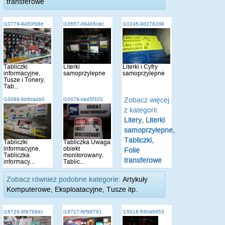
transferowe
i10779-9450fd8e
i10657-d94b5cac
i10245-9d2782d8
Tabliczki
Literki
Literki i Cyfry
informacyjne,
samoprzylepne
samoprzylepne
Tusze i Tonery,
Tab...
Zobacz więcej
i10098-bb6ca4b0
i10079-ca45f320
z kategorii:
Litery, Literki
samoprzylepne,
Tabliczki,
Tabliczki
Tabliczka Uwaga
informacyjne,
obiekt
Folie
Tabliczka
monitorowany,
transferowe
informacy...
Tablic...
Zobacz również podobne kategorie:
Artykuły
Komputerowe, Eksploatacyjne, Tusze itp.
i16729-9fa7b8ec
i16727-fef98791
i15018-590a6953