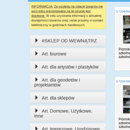
INFORMACJA:
Ze względu na rotację towarów nie
wszystko prezentowane na tej stronie jest
i17206-5
dostępne.
W celu uzyskania informacji o aktualnej
dostępności towarów oraz cenie prosimy o kontakt
telefoniczny w godzinach handlowych.
#SKLEP OD WEWNĄTRZ
Piórnik
szkolne
Art. biurowe
szkolne,
Art. dla artystów i plastyków
Art. dla geodetów i
i17206-58
projektantów
Art. dla sklepów
Art. Domowe, Użytkowe,
Inne
Piórnik
szkolne
szkolne,
Art. Imprezowe, Urodzinowe,