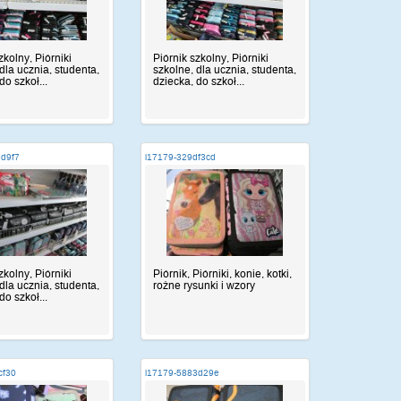
zkolny, Piórniki
Piórnik szkolny, Piórniki
dla ucznia, studenta,
szkolne, dla ucznia, studenta,
do szkoł...
dziecka, do szkoł...
6d9f7
i17179-329df3cd
zkolny, Piórniki
Piórnik, Piórniki, konie, kotki,
dla ucznia, studenta,
rożne rysunki i wzory
do szkoł...
cf30
i17179-5883d29e