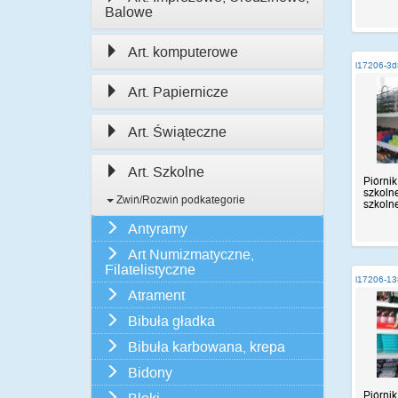
Balowe
Art. komputerowe
i17206-3
Art. Papiernicze
Art. Świąteczne
Art. Szkolne
Piórnik
szkolne
Zwiń/Rozwiń podkategorie
szkolne,
Antyramy
Art Numizmatyczne,
Filatelistyczne
i17206-1
Atrament
Bibuła gładka
Bibuła karbowana, krepa
Bidony
Piórnik