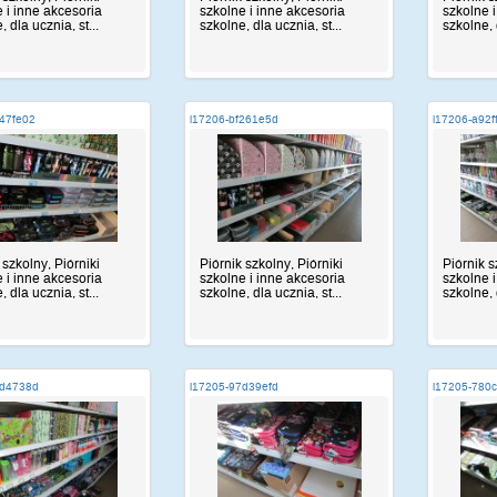
 i inne akcesoria
szkolne i inne akcesoria
szkolne 
 dla ucznia, st...
szkolne, dla ucznia, st...
szkolne, 
47fe02
i17206-bf261e5d
i17206-a92f
 szkolny, Piórniki
Piórnik szkolny, Piórniki
Piórnik s
 i inne akcesoria
szkolne i inne akcesoria
szkolne 
 dla ucznia, st...
szkolne, dla ucznia, st...
szkolne, 
7d4738d
i17205-97d39efd
i17205-780