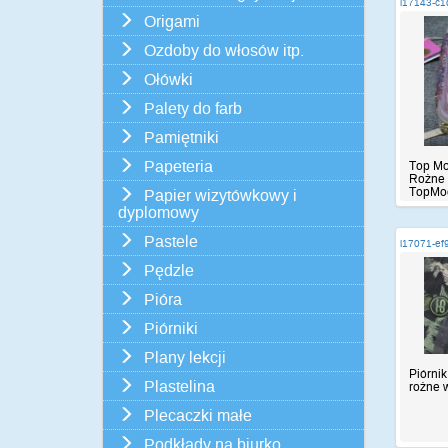
i17143-c
Origami
Ozdoby do włosów itp.
Ołówki
Palety do farb
Pamiętniki
Papeteria
Top Mod
Rożne w
TopMo
Papier wizytówkowy i
dyplomowy
Pastele
i17071-ef
Pędzle
Pióra
Piórniki
Plany lekcji
Piórnik,
Plastelina
rożne w
Plecaczki małe
Podkłady na biurko