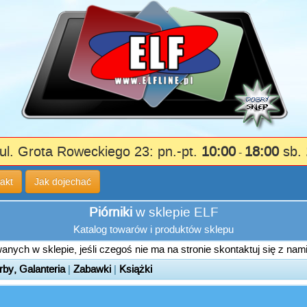
ul. Grota Roweckiego 23: pn.-pt.
10:00
18:00
sb.
-
akt
Jak dojechać
Piórniki
w sklepie ELF
Katalog towarów i produktów sklepu
nych w sklepie, jeśli czegoś nie ma na stronie skontaktuj się z nam
rby, Galanteria
|
Zabawki
|
Książki