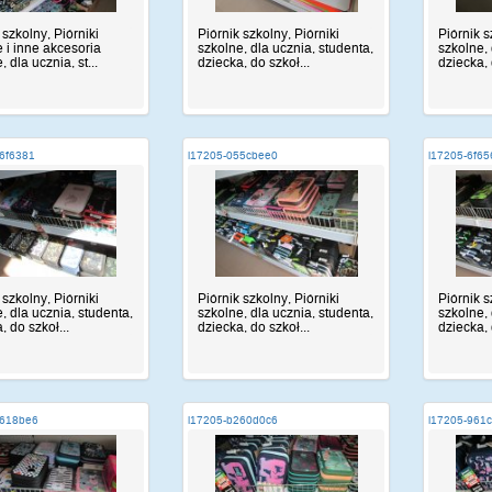
 szkolny, Piórniki
Piórnik szkolny, Piórniki
Piórnik s
 i inne akcesoria
szkolne, dla ucznia, studenta,
szkolne, 
 dla ucznia, st...
dziecka, do szkoł...
dziecka, 
6f6381
i17205-055cbee0
i17205-6f6
 szkolny, Piórniki
Piórnik szkolny, Piórniki
Piórnik s
, dla ucznia, studenta,
szkolne, dla ucznia, studenta,
szkolne, 
, do szkoł...
dziecka, do szkoł...
dziecka, 
7618be6
i17205-b260d0c6
i17205-961