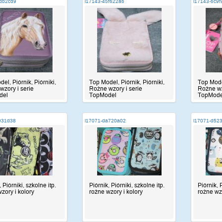
1db2cd9
i17143-45f622a6
i17143-6c9f
el, Piórnik, Piórniki,
Top Model, Piórnik, Piórniki,
Top Model
zory i serie
Rożne wzory i serie
Rożne wz
del
TopModel
TopMode
931d38
i17071-da720a02
i17071-d52
 Piórniki, szkolne itp.
Piórnik, Piórniki, szkolne itp.
Piórnik, 
zory i kolory
rożne wzory i kolory
rożne wzo