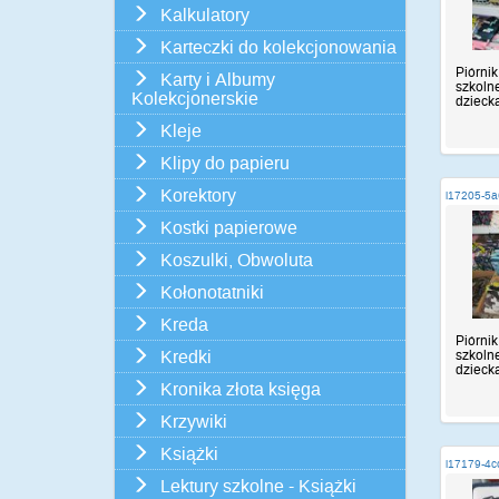
Kalkulatory
Karteczki do kolekcjonowania
Piórnik
Karty i Albumy
szkolne
Kolekcjonerskie
dziecka
Kleje
Klipy do papieru
Korektory
i17205-5a
Kostki papierowe
Koszulki, Obwoluta
Kołonotatniki
Kreda
Piórnik
szkolne
Kredki
dziecka
Kronika złota księga
Krzywiki
Książki
i17179-4c
Lektury szkolne - Książki