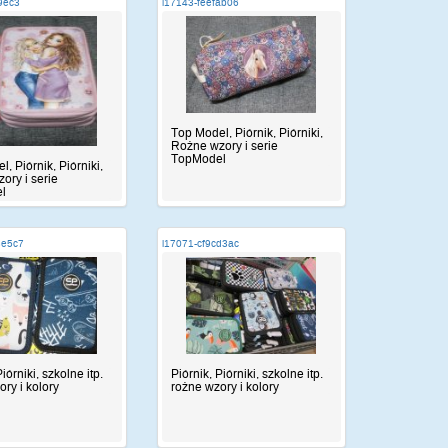
9ec3
i17143-feefab06
Top Model, Piórnik, Piórniki,
Rożne wzory i serie
TopModel
, Piórnik, Piórniki,
ory i serie
l
3e5c7
i17071-cf9cd3ac
Piórniki, szkolne itp.
Piórnik, Piórniki, szkolne itp.
ry i kolory
rożne wzory i kolory