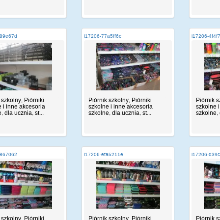
d89e67d
i17206-77a5ff6c
i17206-4f4f
 szkolny, Piórniki
Piórnik szkolny, Piórniki
Piórnik s
 i inne akcesoria
szkolne i inne akcesoria
szkolne 
 dla ucznia, st...
szkolne, dla ucznia, st...
szkolne, 
3867062
i17206-efa5211e
i17206-d39
 szkolny, Piórniki
Piórnik szkolny, Piórniki
Piórnik s