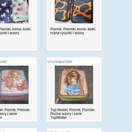
iórniki, konie, kotki,
Piórnik, Piórniki, konie, kotki,
sunki i wzory
rożne rysunki i wzory
1eaf5
i17143-94c2783d
, Piórnik, Piórniki,
Top Model, Piórnik, Piórniki,
ory i serie
Rożne wzory i serie
l
TopModel