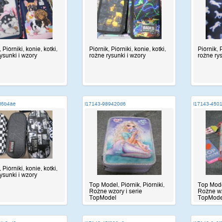
 Piórniki, konie, kotki,
Piórnik, Piórniki, konie, kotki,
Piórnik, P
ysunki i wzory
rożne rysunki i wzory
rożne ry
d6b4ae
i17143-989420d6
i17143-450
 Piórniki, konie, kotki,
ysunki i wzory
Top Model, Piórnik, Piórniki,
Top Model
Rożne wzory i serie
Rożne wz
TopModel
TopMode