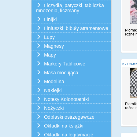
Liczydła, patyczki, tabliczka
mnożenia, liczmany
Linijki
Liniuszki, bibuły atramentowe
Piórnik,
rożne r
Lupy
Magnesy
Mapy
Markery Tablicowe
i17179-fe
Masa mocująca
Modelina
Naklejki
Notesy Kołonotatniki
Piórnik,
Nożyczki
rożne r
Odblaski ostrzegawcze
Okładki na książki
Okładki na legitymacje