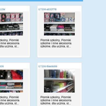
2115e
i17206-a632f7f8
zkolny, Piórniki
Piórnik szkolny, Piórniki
i inne akcesoria
szkolne i inne akcesoria
dla ucznia, st...
szkolne, dla ucznia, st...
f606
i17206-f8ae9d99
zkolny, Piórniki
Piórnik szkolny, Piórniki
i inne akcesoria
szkolne i inne akcesoria
dla ucznia, st...
szkolne, dla ucznia, st...