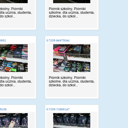
zkolny, Piórniki
Piórnik szkolny, Piórniki
dla ucznia, studenta,
szkolne, dla ucznia, studenta,
do szkoł...
dziecka, do szkoł...
56861
i17205-8e9750ac
zkolny, Piórniki
Piórnik szkolny, Piórniki
dla ucznia, studenta,
szkolne, dla ucznia, studenta,
do szkoł...
dziecka, do szkoł...
c5c38
i17205-7c8891a7