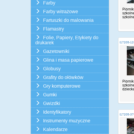
Farby
Piórnik
Farby witrażowe
szkolne
szkolne,
Fartuszki do malowania
Flamastry
Folie, Papiery, Etykiety do
drukarek
i17205-12
Gazetowniki
Glina i masa papierowe
Globusy
Grafity do ołówków
Piórnik
szkolne
Gry komputerowe
dziecka
Gumki
Gwizdki
Identyfikatory
i17205-3
Instrumenty muzyczne
Kalendarze