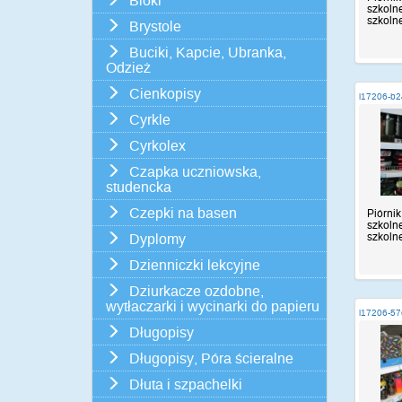
Bloki
szkolne
szkolne,
Brystole
Buciki, Kapcie, Ubranka,
Odzież
Cienkopisy
i17206-b2
Cyrkle
Cyrkolex
Czapka uczniowska,
studencka
Czepki na basen
Piórnik
szkolne
szkolne,
Dyplomy
Dzienniczki lekcyjne
Dziurkacze ozdobne,
wytłaczarki i wycinarki do papieru
i17206-5
Długopisy
Długopisy, Póra ścieralne
Dłuta i szpachelki