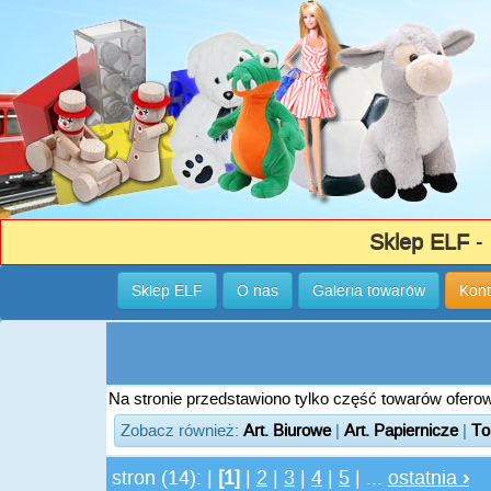
Sklep ELF
- 
Sklep ELF
O nas
Galeria towarów
Kont
Na stronie przedstawiono tylko część towarów oferowa
Zobacz również:
Art. Biurowe
|
Art. Papiernicze
|
To
stron (14): |
[1]
|
2
|
3
|
4
|
5
| ...
ostatnia
›