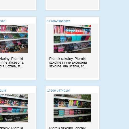
7560
i17206-39bd802b
zkolny, Piórniki
Piórnik szkolny, Piórniki
i inne akcesoria
szkolne i inne akcesoria
dla ucznia, st...
szkolne, dla ucznia, st...
c2bf8
i17206-b47401bf
zkolny, Piórniki
Piórnik szkolny, Piórniki