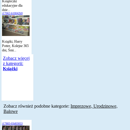
Książeczki
edukacyjne dla
dzie...
i17062-b10042b9
Książki, Harry
Potter, Kolejne 365
dni, Śmi...
Zobacz więcej
z kategorii:
Książki
Zobacz również podobne kategorie:
Imprezowe, Urodzinowe,
Balowe
i17883-03d03053