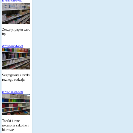
i17957-c58040fd
Zeszyty, papier xero
itp.
i17956-675140a3
Segregatory i teczki
rożnego rodzaju
i17954-82cb7689
Teczki i inne
akcesoria szkolne i
biurowe