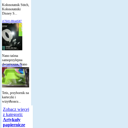
Kołonotatnik Stitch,
Kołonotatniki
Disney S...
i17641-00ced587
Nano taśma
samoprzylepna
dwustronna, Nano
i17239-8cbd2625
t...
Tetis, przybornik na
karteczki i
wizyt&oacu...
Zobacz więcej
z kategorii:
Artykuły
papiernicze