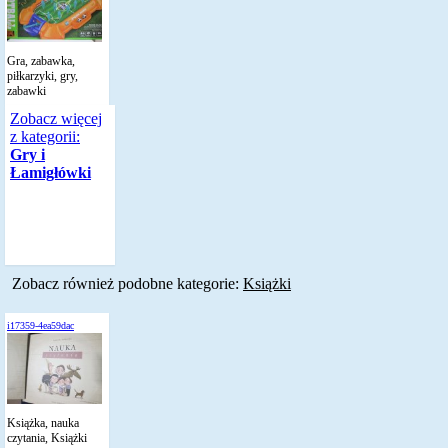
Gra, zabawka,
piłkarzyki, gry,
zabawki
Zobacz więcej
z kategorii:
Gry i
Łamigłówki
Zobacz również podobne kategorie:
Książki
i17359-4ea59dac
Książka, nauka
czytania, Książki