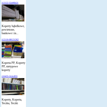
i12122-32e06b21
Koperty bąbelkowe,
powietrzne,
bankowe i in...
i12116-08121262
Koperta PP, Koperty
PP, nietypowe
koperty
i10433-1b3cff33
Koperty, Koperta,
Teczka, Teczki