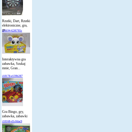
Rzutki, Dart, Rzutki
elektroniczne, gra,
gr...
i18194-62f6785c
Interaktywna gra
zabawka, Szukaj
mnie, Gran...
i18178-e139b287
Gra Bingo, gry,
zabawka, zabawki
i18168-d1c0dac9