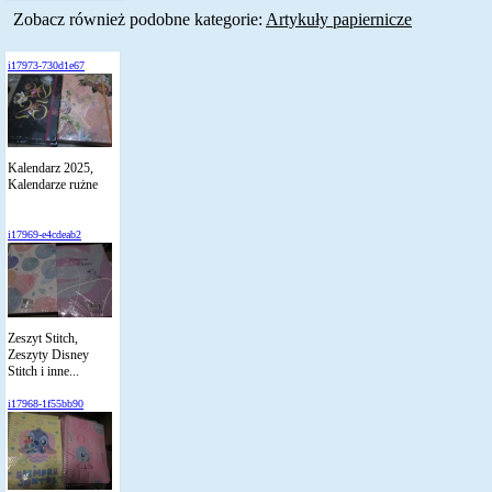
Zobacz również podobne kategorie:
Artykuły papiernicze
i17973-730d1e67
Kalendarz 2025,
Kalendarze rużne
i17969-e4cdeab2
Zeszyt Stitch,
Zeszyty Disney
Stitch i inne...
i17968-1f55bb90