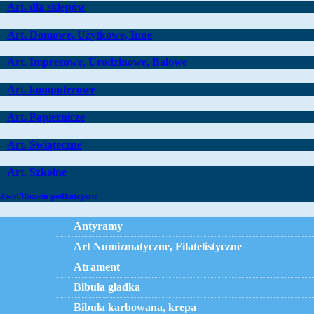
Art. dla sklepów
Art. Domowe, Użytkowe, Inne
Art. Imprezowe, Urodzinowe, Balowe
Art. komputerowe
Art. Papiernicze
Art. Świąteczne
Art. Szkolne
Zwiń/Rozwiń podkategorie
Antyramy
Art Numizmatyczne, Filatelistyczne
Atrament
Bibuła gładka
Bibuła karbowana, krepa