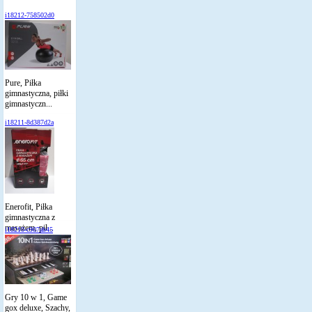
i18212-758502d0
Pure, Piłka
gimnastyczna, piłki
gimnastyczn...
i18211-8d387d2a
Enerofit, Piłka
gimnastyczna z
masażem, pił...
i18210-c907ab45
Gry 10 w 1, Game
gox deluxe, Szachy,