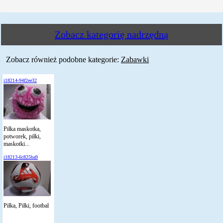
Zobacz kategorię nadrzędną
Zobacz również podobne kategorie:
Zabawki
i18214-94f2ee32
Piłka maskotka,
potworek, piłki,
maskotki...
i18213-6c825ba9
Piłka, Piłki, footbal