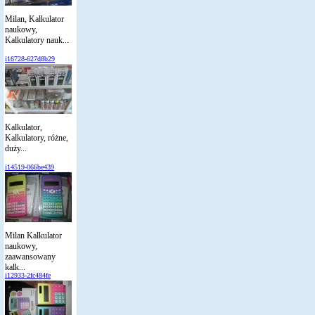
Milan, Kalkulator
naukowy,
Kalkulatory nauk...
i16728-627d8b29
Kalkulator,
Kalkulatory, różne,
duży...
i14519-066be439
Milan Kalkulator
naukowy,
zaawansowany
kalk...
i12933-2fc484fe