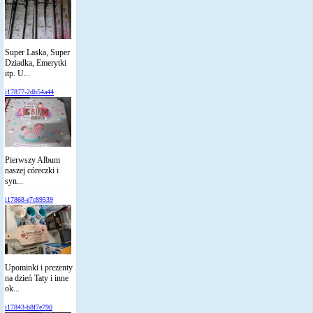
Super Laska, Super
Dziadka, Emerytki
itp. U...
i17877-2db54a44
Pierwszy Album
naszej córeczki i
syn...
i17868-e7c89539
Upominki i prezenty
na dzień Taty i inne
ok...
i17843-b8f7e790