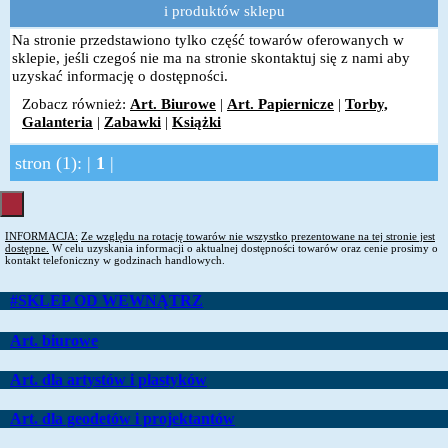
i produktów sklepu
Na stronie przedstawiono tylko część towarów oferowanych w
sklepie, jeśli czegoś nie ma na stronie skontaktuj się z nami aby
uzyskać informację o dostępności.
Zobacz również:
Art. Biurowe
|
Art. Papiernicze
|
Torby,
Galanteria
|
Zabawki
|
Książki
stron (1): |
1
|
INFORMACJA:
Ze względu na rotację towarów nie wszystko prezentowane na tej stronie jest
dostępne.
W celu uzyskania informacji o aktualnej dostępności towarów oraz cenie prosimy o
kontakt telefoniczny w godzinach handlowych.
#SKLEP OD WEWNĄTRZ
Art. biurowe
Art. dla artystów i plastyków
Art. dla geodetów i projektantów