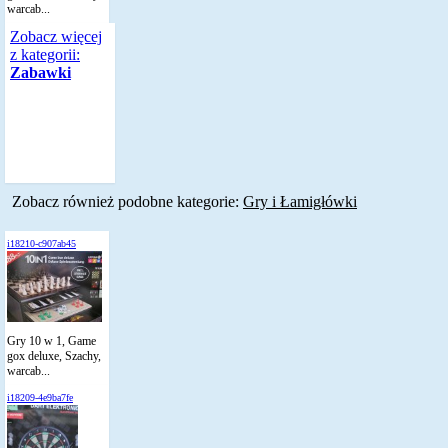
warcab...
Zobacz więcej
z kategorii:
Zabawki
Zobacz również podobne kategorie:
Gry i Łamigłówki
i18210-c907ab45
Gry 10 w 1, Game
gox deluxe, Szachy,
warcab...
i18209-4e9ba7fe