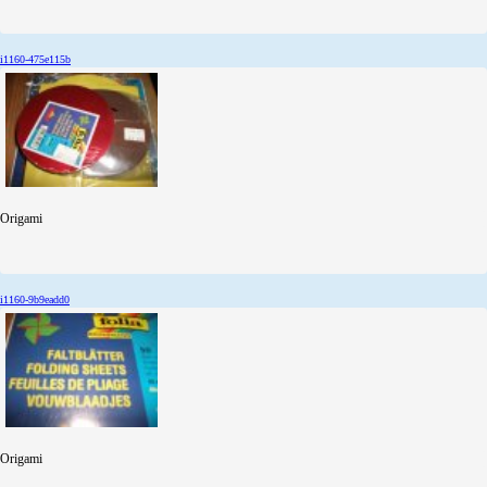
i1160-475e115b
Origami
i1160-9b9eadd0
Origami