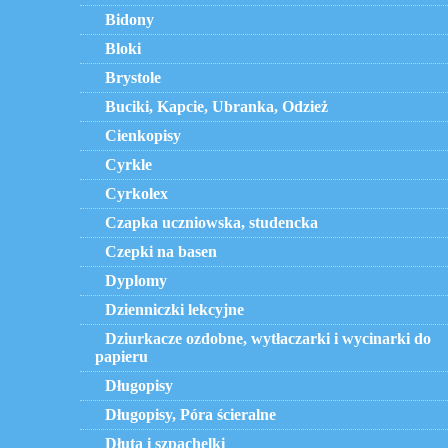
Bidony
Bloki
Brystole
Buciki, Kapcie, Ubranka, Odzież
Cienkopisy
Cyrkle
Cyrkolex
Czapka uczniowska, studencka
Czepki na basen
Dyplomy
Dzienniczki lekcyjne
Dziurkacze ozdobne, wytłaczarki i wycinarki do
papieru
Długopisy
Długopisy, Póra ścieralne
Dłuta i szpachelki