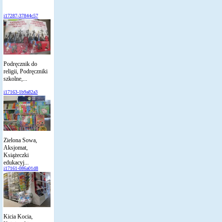
i17287-37844c57
Podręcznik do
religii, Podręczniki
szkolne,...
i17163-1b9a82a3
Zielona Sowa,
Aksjomat,
Książeczki
edukacyj...
i17161-086a01d8
Kicia Kocia,