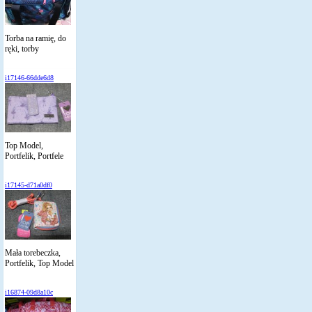
Torba na ramię, do
ręki, torby
i17146-66dde6d8
Top Model,
Portfelik, Portfele
i17145-d71a0df0
Mała torebeczka,
Portfelik, Top Model
i16874-09d8a10c