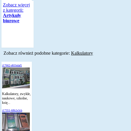
Zobacz więcej
z kategorii:
Artykuły
biurowe
Zobacz również podobne kategorie:
Kalkulatory
i17662-d61bdaf1
Kalkulatory, zwykłe,
naukowe, szkolne,
księ...
i17351-68b2e3cb