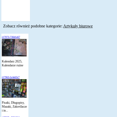
Zobacz również podobne kategorie:
Artykuły biurowe
i17973-730d1e67
Kalendarz 2025,
Kalendarze rużne
i17963-5c4e63c7
Pisaki, Długopisy,
Mazaki, Zakreślacze
i in...