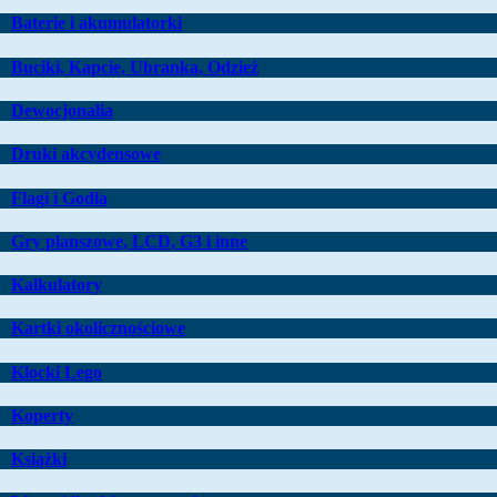
Baterie i akumulatorki
Buciki, Kapcie, Ubranka, Odzież
Dewocjonalia
Druki akcydensowe
Flagi i Godła
Gry planszowe, LCD, G3 i inne
Kalkulatory
Kartki okolicznościowe
Klocki Lego
Koperty
Książki