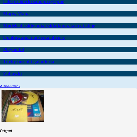
Litery i literki samoprzylepne
Mapy, Mapa
Modele do sklejania i składania, farby i kleje
Opakowania naczynia obrusy
Playmobil
Torby torebki galanteria
Zabawki
i1160-b1238717
Origami