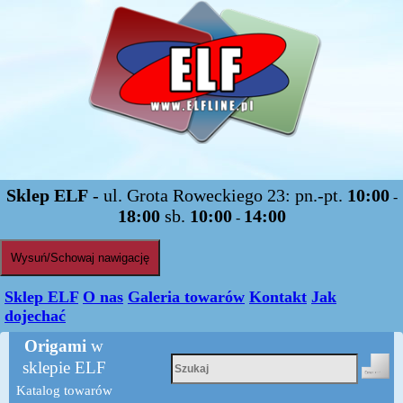
Sklep ELF
- ul. Grota Roweckiego 23: pn.-pt.
10:00
-
18:00
sb.
10:00
14:00
-
Wysuń/Schowaj nawigację
Sklep ELF
O nas
Galeria towarów
Kontakt
Jak
dojechać
Origami
w
sklepie ELF
Katalog towarów