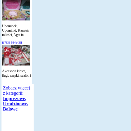
Upominek,
Upominki, Kamień
miłości, Agat in...
i17839-564b43f1
Akcesoria kibica,
flagi, czapki, szaliki i
...
Zobacz więcej
z kategorii:
Imprezowe,
Urodzinowe,
Balowe