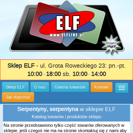
Sklep ELF
- ul. Grota Roweckiego 23: pn.-pt.
10:00
18:00
sb.
10:00
14:00
-
-
Sklep ELF
O nas
Galeria towarów
Kontakt
Wysuń
Jak dojechać
Serpentyny, serpentyna
w sklepie ELF
Katalog towarów i produktów sklepu
Na stronie przedstawiono tylko część towarów oferowanych w
sklepie, jeśli czegoś nie ma na stronie skontaktuj się z nami aby