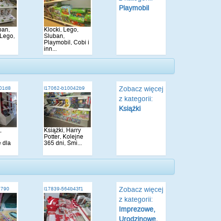
Playmobil
ban,
Klocki, Lego,
 Lego,
Sluban,
.
Playmobil, Cobi i
inn...
Zobacz więcej
a01d8
i17062-b10042b9
z kategorii:
Książki
,
Książki, Harry
Potter, Kolejne
 dla
365 dni, Śmi...
Zobacz więcej
e790
i17839-564b43f1
z kategorii:
Imprezowe,
Urodzinowe,