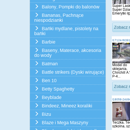
Super Lask
Balony, Pompki do balonów
Super Dzia
Emerytki itp
Bananas, Pachnące
niespodzianki
Zobacz 
Bańki mydlane, pistolety na
bańki
i17124-fe39
Barbie
Baseny, Materace, akcesoria
do wody
Batman
Model do
sklejania,
Battle strikers (Dyski wirujące)
Chirchill A.
P-4...
Ben 10
Zobacz 
Betty Spaghetty
Beyblade
i18058-24d9
Bindeez, Mineez koraliki
Bizu
Blaze i Mega Maszyny
Teczka, Tec
szkolna, s