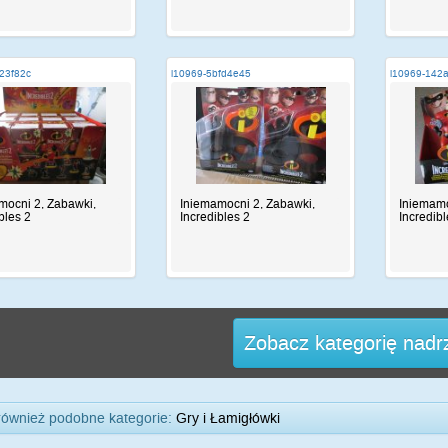
23f82c
i10969-5bfd4e45
i10969-142
mocni 2, Zabawki,
Iniemamocni 2, Zabawki,
Iniemamo
bles 2
Incredibles 2
Incredibl
Zobacz kategorię nad
również podobne kategorie:
Gry i Łamigłówki