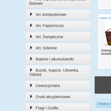
Balowe
Art. komputerowe
i10969-7b
Art. Papiernicze
Art. Świąteczne
Art. Szkolne
Iniema
Incredi
Baterie i akumulatorki
Buciki, Kapcie, Ubranka,
Odzież
Dewocjonalia
Druki akcydensowe
Zobacz 
Flagi i Godła