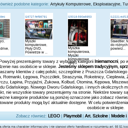
również podobne kategorie:
Artykuły Komputerowe, Eksploatacyjne, Tus
b8ec
i16727-fef98791
i15018-590a6953
i12221-e4f1
ci,
Myszki
Staedtler,
komputerowe,
do różnych
Myszka
rive,
Płyty DVD,
powierz...
komputerowa,
Powietrze w ...
Myszki
komputerowe
owyżej prezentujemy towary z wybranej kategorii
Iniemamocni
, po 
opty...
zenie nas osobiście w sklepie.
Jesteśmy sklepem tradycyjnym, sprz
aszamy klientów z całej polski, szczególnie z Pruszcza Gdańskiego
, Rotmanki, Łęgowa, Pszczółek, Straszynia, Rokeitnicy, Cieplewia,
czu, Łapina, Przyjaźni, Żukowa, Kolbud, Otomina, Kępowa, Miszewa,
du Gdańskiego, Nowego Dworu Gdańskiego, i innych okolicznych mie
kt, nie wszystkie towary prezentujemy na stronie. Niektóre towary
ieżne kategorie produktów są poniżej oznaczone jako zobacz równie
towane produkty mogą być aktualnie dostępne. W celu potwierdzenia 
osobiście w sklepie.
Zobacz również:
LEGO
|
Playmobil
|
Art. Szkolne
|
Modele i
 oferta ma charakter informacyjny i nie stanowi oferty handlowej w rozumieniu art. 66 §1 