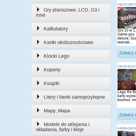
i18210-c907
Gry planszowe, LCD, G3 i
inne
Kalkulatory
Gry 10 w 1,
Game gox
deluxe, Sz
Kartki okolicznościowe
warcab...
Zobacz 
Klocki Lego
i18126-51c3
Koperty
Książki
Lego Re Bu
karty wyzw
Litery i literki samoprzylepne
kosmos, imp
Mapy, Mapa
Zobacz 
Modele do sklejania i
i18089-2923
składania, farby i kleje