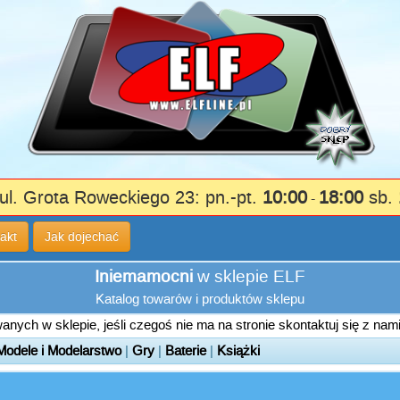
ul. Grota Roweckiego 23: pn.-pt.
10:00
18:00
sb.
-
akt
Jak dojechać
Iniemamocni
w sklepie ELF
Katalog towarów i produktów sklepu
nych w sklepie, jeśli czegoś nie ma na stronie skontaktuj się z nam
Modele i Modelarstwo
|
Gry
|
Baterie
|
Książki