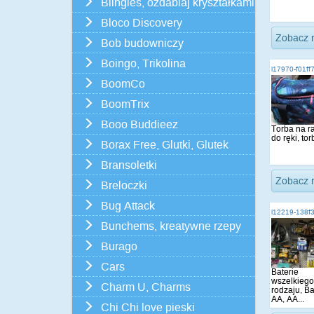
Blingles, ozdabiaj kryształkami
Bloco Discovery
Zobacz 
Bob budowniczy
Boingo, Trikolina
i17970-f01ff
BoomCo
BoomTrix
Booo Buddieez
Torba na r
do ręki, tor
Borax Free, Glutki, Glutek
Bransoletki
Zobacz 
Breloczki
Bug Attack
i12219-138f
Bunchems, kreatywne rzepy
Burago
Cars
Baterie
wszelkiego
Charm U, Charms
rodzaju, Ba
AA, AA...
Chi Chi love pieski