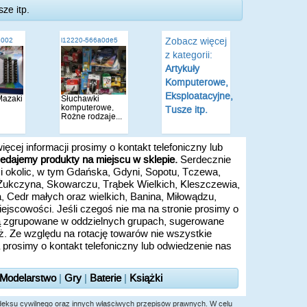
ze itp.
Zobacz więcej
3002
i12220-566a0de5
z kategorii:
Artykuły
Komputerowe,
Eksploatacyjne,
 Mazaki
Słuchawki
komputerowe,
Tusze itp.
Różne rodzaje...
więcej informacji prosimy o kontakt telefoniczny lub
edajemy produkty na miejscu w sklepie.
Serdecznie
 i okolic, w tym Gdańska, Gdyni, Sopotu, Tczewa,
 Żukczyna, Skowarczu, Trąbek Wielkich, Kleszczewia,
 Cedr małych oraz wielkich, Banina, Miłowądzu,
jscowości. Jeśli czegoś nie ma na stronie prosimy o
 są zgrupowane w oddzielnych grupach, sugerowane
ż. Ze względu na rotację towarów nie wszystkie
prosimy o kontakt telefoniczny lub odwiedzenie nas
 Modelarstwo
|
Gry
|
Baterie
|
Książki
kodeksu cywilnego oraz innych właściwych przepisów prawnych. W celu