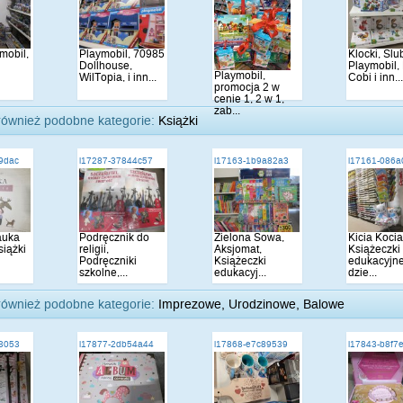
mobil,
Playmobil, 70985
Klocki, Slu
Dollhouse,
Playmobil,
Playmobil,
WilTopia, i inn...
Cobi i inn..
promocja 2 w
cenie 1, 2 w 1,
zab...
również podobne kategorie:
Książki
9dac
i17287-37844c57
i17163-1b9a82a3
i17161-086
auka
Podręcznik do
Zielona Sowa,
Kicia Kocia
siążki
religii,
Aksjomat,
Książeczki
Podręczniki
Książeczki
edukacyjne
szkolne,...
edukacyj...
dzie...
również podobne kategorie:
Imprezowe, Urodzinowe, Balowe
3053
i17877-2db54a44
i17868-e7c89539
i17843-b8f7