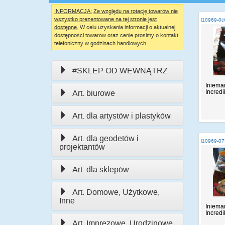
INFORMACJA:
Ze względu na rotację towarów nie
wszystko prezentowane na tej stronie jest
i10969-0
dostępne.
W celu uzyskania informacji o aktualnej
dostępności towarów oraz cenie prosimy o kontakt
telefoniczny w godzinach handlowych.
#SKLEP OD WEWNĄTRZ
Iniema
Incredi
Art. biurowe
Art. dla artystów i plastyków
Art. dla geodetów i
i10969-07
projektantów
Art. dla sklepów
Art. Domowe, Użytkowe,
Inne
Iniema
Incredi
Art. Imprezowe, Urodzinowe,