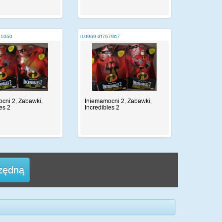
a1050
i10969-3f7679b7
cni 2, Zabawki,
Iniemamocni 2, Zabawki,
es 2
Incredibles 2
rzędną