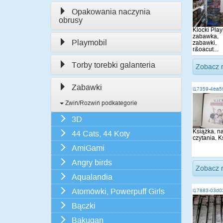
Opakowania naczynia
obrusy
Klocki Play
zabawka,
Playmobil
zabawki,
r&oacut...
Torby torebki galanteria
Zobacz 
Zabawki
i17359-4ea5
Zwiń/Rozwiń podkategorie
3D
Książka, n
44 Cats, 44 Koty
czytania, K
AmiGami
Angry birds
Zobacz 
Aqualandia
Atomówki, Powerpuff Girls
i17883-03d0
Bączki
Bakugan