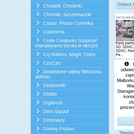
Zobacz 
Chodzik, Chodziki
Chomiki, Szczeniaczki
i16729-9fa7
Ciasto, Plasto Cornetka
Ciastolina
Crate Creatures Surprise!
Karty pamię
Interaktywna Bestia w skrzyni
SD, SDHC,
SDXC, Pend
Cry Babies, Magic Tears
Pa...
CzuCzu
P
odwied
Deadstone valley (Mroczna
zapr
dolina)
Malborku
Deskorolki
War
Starogar
Diddle
konta
zb
DigiBirds
prezen
Dino Squad
Dinozaury
Disney Frozen
*Powyższa