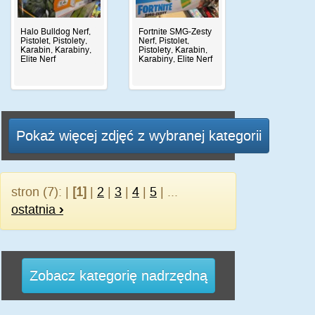
Halo Bulldog Nerf,
Fortnite SMG-Zesty
Pistolet, Pistolety,
Nerf, Pistolet,
Karabin, Karabiny,
Pistolety, Karabin,
Elite Nerf
Karabiny, Elite Nerf
Pokaż więcej zdjęć z wybranej kategorii
stron (7): |
[1]
|
2
|
3
|
4
|
5
| ...
ostatnia
›
Zobacz kategorię nadrzędną