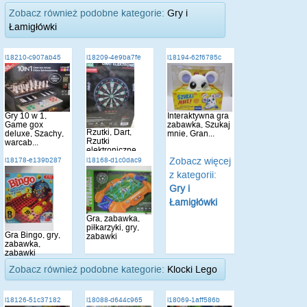
Zobacz również podobne kategorie:
Gry i
Łamigłówki
i18210-c907ab45
i18209-4e9ba7fe
i18194-62f6785c
Gry 10 w 1,
Interaktywna gra
Game gox
zabawka, Szukaj
Rzutki, Dart,
deluxe, Szachy,
mnie, Gran...
Rzutki
warcab...
elektroniczne,
gra, gr...
Zobacz więcej
i18178-e139b287
i18168-d1c0dac9
z kategorii:
Gry i
Łamigłówki
Gra, zabawka,
piłkarzyki, gry,
Gra Bingo, gry,
zabawki
zabawka,
zabawki
Zobacz również podobne kategorie:
Klocki Lego
i18126-51c37182
i18088-d644c965
i18069-1aff586b