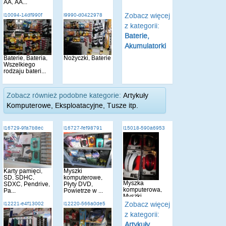
AA, AA...
Zobacz więcej
i10094-14df990f
i9990-d0422978
z kategorii:
Baterie,
Akumulatorki
Baterie, Bateria,
Nożyczki, Baterie
Wszelkiego
rodzaju bateri...
Zobacz również podobne kategorie:
Artykuły
Komputerowe, Eksploatacyjne, Tusze itp.
i16729-9fa7b8ec
i16727-fef98791
i15018-590a6953
Karty pamięci,
Myszki
SD, SDHC,
komputerowe,
Myszka
SDXC, Pendrive,
Płyty DVD,
komputerowa,
Pa...
Powietrze w ...
Myszki
komputerowe
Zobacz więcej
i12221-e4f13002
i12220-566a0de5
opty...
z kategorii:
Artykuły