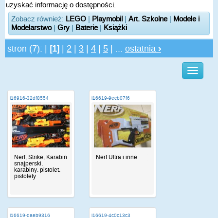
uzyskać informację o dostępności.
Zobacz również:
LEGO
|
Playmobil
|
Art. Szkolne
|
Modele i
Modelarstwo
|
Gry
|
Baterie
|
Książki
stron (7): |
[1]
|
2
|
3
|
4
|
5
| ...
ostatnia
›
i16916-32df8554
i16619-9ecb07f6
Nerf, Strike, Karabin
Nerf Ultra i inne
snajperski,
karabiny, pistolet,
pistolety
i16619-daeb9316
i16619-4c0c13c3