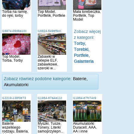
Torba na ramię,
Top Model,
Mała torebeczka,
do ręki, torby
Portfelik, Portfele
Portfelik, Top
Model
Zobacz więcej
i16874-09d8a10c
i16824-549ef9cc
z kategorii:
Torby,
Torebki,
Portfele,
Top Model,
Zabawki w
Torba, Torby
sklepie ELF,
Galanteria
zabawkowe,
szeroki w...
Zobacz również podobne kategorie:
Baterie,
Akumulatorki
i12219-138f3e73
i11964-67a4a11c
i11864-e7fc74c9
Baterie
Myszki, Tusze,
Akumulatorki
wszelkiego
Tonery, Literki
Duracell, AAA,
rodzaju, Bateria,
samoprzylepn...
AA i inne