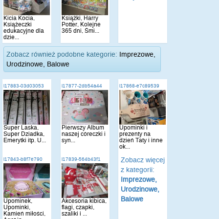
Kicia Kocia,
Książki, Harry
Książeczki
Potter, Kolejne
edukacyjne dla
365 dni, Śmi...
dzie...
Zobacz również podobne kategorie:
Imprezowe,
Urodzinowe, Balowe
i17883-03d03053
i17877-2db54a44
i17868-e7c89539
Super Laska,
Pierwszy Album
Upominki i
Super Dziadka,
naszej córeczki i
prezenty na
Emerytki itp. U...
syn...
dzień Taty i inne
ok...
Zobacz więcej
i17843-b8f7e790
i17839-564b43f1
z kategorii:
Imprezowe,
Urodzinowe,
Balowe
Upominek,
Akcesoria kibica,
Upominki,
flagi, czapki,
Kamień miłości,
szaliki i ...