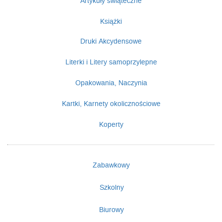
Artykuły świąteczne
Książki
Druki Akcydensowe
Literki i Litery samoprzylepne
Opakowania, Naczynia
Kartki, Karnety okolicznościowe
Koperty
Zabawkowy
Szkolny
Biurowy