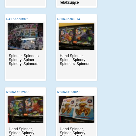
relaksujące
i9417-5be3f925
i9366-3ecb3014
Spinner, Spinners,
Hand Spinner,
Spinery, Spiner,
Spiner, Spinery,
Spinery, Spinners
Spinners, Spinner
i9366-14312b00
i9366-815599e0
Hand Spinner,
Hand Spinner,
Spiner, Spinery,
Spiner, Spinery,