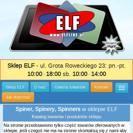
Sklep ELF
- ul. Grota Roweckiego 23: pn.-pt.
10:00
18:00
sb.
10:00
14:00
-
-
Sklep ELF
O nas
Galeria towarów
Kontakt
Wysuń
Jak dojechać
Spiner, Spinery, Spinners
w sklepie ELF
Katalog towarów i produktów sklepu
Na stronie przedstawiono tylko część towarów oferowanych w
sklepie, jeśli czegoś nie ma na stronie skontaktuj się z nami aby