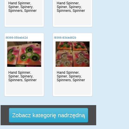
Hand Spinner,
Hand Spinner,
Spiner, Spinery,
Spiner, Spinery,
Spinners, Spinner
Spinners, Spinner
i9366-05bab424
i9366-834ad82b
Hand Spinner,
Hand Spinner,
Spiner, Spinery,
Spiner, Spinery,
Spinners, Spinner
Spinners, Spinner
Zobacz kategorię nadrzędną