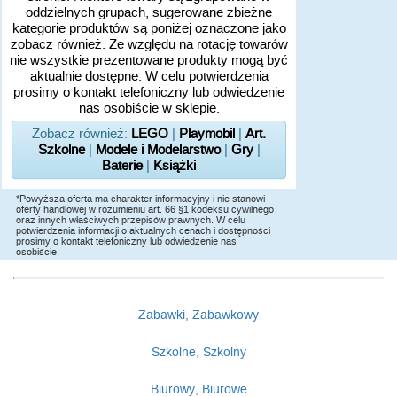
oddzielnych grupach, sugerowane zbieżne
kategorie produktów są poniżej oznaczone jako
zobacz również. Ze względu na rotację towarów
nie wszystkie prezentowane produkty mogą być
aktualnie dostępne. W celu potwierdzenia
prosimy o kontakt telefoniczny lub odwiedzenie
nas osobiście w sklepie.
Zobacz również:
LEGO
|
Playmobil
|
Art.
Szkolne
|
Modele i Modelarstwo
|
Gry
|
Baterie
|
Książki
*Powyższa oferta ma charakter informacyjny i nie stanowi
oferty handlowej w rozumieniu art. 66 §1 kodeksu cywilnego
oraz innych właściwych przepisów prawnych. W celu
potwierdzenia informacji o aktualnych cenach i dostępności
prosimy o kontakt telefoniczny lub odwiedzenie nas
osobiście.
Zabawki, Zabawkowy
Szkolne, Szkolny
Biurowy, Biurowe