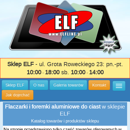
Sklep ELF
- ul. Grota Roweckiego 23: pn.-pt.
10:00
18:00
sb.
10:00
14:00
-
-
Sklep ELF
O nas
Galeria towarów
Kontakt
Wysuń
Jak dojechać
Flaczarki i foremki aluminiowe do ciast
w sklepie
ELF
Katalog towarów i produktów sklepu
Na stronie przedstawiono tylko część towarów oferowanych w