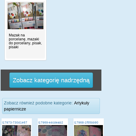
Mazak na
porcelanę, mazaki
do porcelany, pisak,
pisaki
Zobacz kategorię nadrzędną
Zobacz również podobne kategorie:
Artykuły
papiernicze
i17973-730d1e67
i17969-e4cdeab2
i17968-1f55bb90