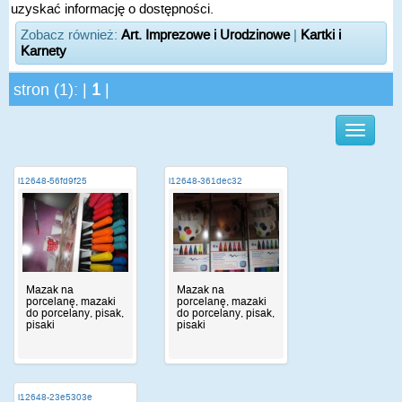
uzyskać informację o dostępności.
Zobacz również:
Art. Imprezowe i Urodzinowe
|
Kartki i
Karnety
stron (1): |
1
|
i12648-56fd9f25
i12648-361dec32
Mazak na
Mazak na
porcelanę, mazaki
porcelanę, mazaki
do porcelany, pisak,
do porcelany, pisak,
pisaki
pisaki
i12648-23e5303e