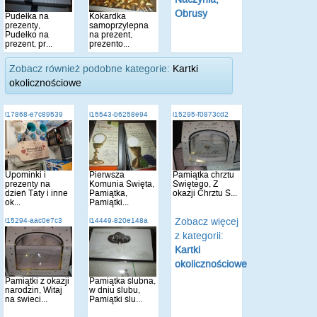
Obrusy
Pudełka na
Kokardka
prezenty,
samoprzylepna
Pudełko na
na prezent,
prezent, pr...
prezento...
Zobacz również podobne kategorie:
Kartki
okolicznościowe
i17868-e7c89539
i15543-b6258e94
i15295-f0873cd2
Upominki i
Pierwsza
Pamiątka chrztu
prezenty na
Komunia Święta,
Świętego, Z
dzień Taty i inne
Pamiątka,
okazji Chrztu Ś...
ok...
Pamiątki...
Zobacz więcej
i15294-aac0e7c3
i14449-820e148a
z kategorii:
Kartki
okolicznościowe
Pamiątki z okazji
Pamiątka ślubna,
narodzin, Witaj
w dniu ślubu,
na świeci...
Pamiątki ślu...