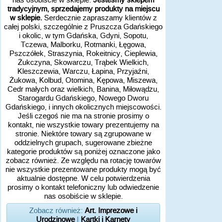
tradycyjnym, sprzedajemy produkty na miejscu
w sklepie.
Serdecznie zapraszamy klientów z
całej polski, szczególnie z Pruszcza Gdańskiego
i okolic, w tym Gdańska, Gdyni, Sopotu,
Tczewa, Malborku, Rotmanki, Łęgowa,
Pszczółek, Straszynia, Rokeitnicy, Cieplewia,
Żukczyna, Skowarczu, Trąbek Wielkich,
Kleszczewia, Warczu, Łapina, Przyjaźni,
Żukowa, Kolbud, Otomina, Kępowa, Miszewa,
Cedr małych oraz wielkich, Banina, Miłowądzu,
Starogardu Gdańskiego, Nowego Dworu
Gdańskiego, i innych okolicznych miejscowości.
Jeśli czegoś nie ma na stronie prosimy o
kontakt, nie wszystkie towary prezentujemy na
stronie. Niektóre towary są zgrupowane w
oddzielnych grupach, sugerowane zbieżne
kategorie produktów są poniżej oznaczone jako
zobacz również. Ze względu na rotację towarów
nie wszystkie prezentowane produkty mogą być
aktualnie dostępne. W celu potwierdzenia
prosimy o kontakt telefoniczny lub odwiedzenie
nas osobiście w sklepie.
Zobacz również:
Art. Imprezowe i
Urodzinowe
|
Kartki i Karnety