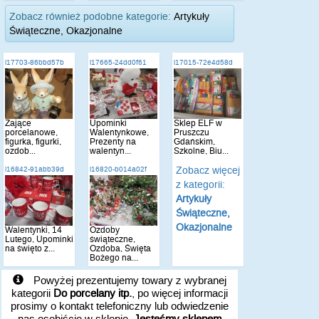
Zobacz również podobne kategorie:
Artykuły
Świąteczne, Okazjonalne
i17703-86bbd57b
i17665-24dd0f61
i17015-72e4d58d
Zające
Upominki
Sklep ELF w
porcelanowe,
Walentynkowe,
Pruszczu
figurka, figurki,
Prezenty na
Gdańskim,
ozdob...
walentyn...
Szkolne, Biu...
Zobacz więcej
i16842-91abb39d
i16820-b014a02f
z kategorii:
Artykuły
Świąteczne,
Okazjonalne
Walentynki, 14
Ozdoby
Lutego, Upominki
świąteczne,
na święto z...
Ozdoba, Święta
Bożego na...
Powyżej prezentujemy towary z wybranej
kategorii
Do porcelany itp.
, po więcej informacji
prosimy o kontakt telefoniczny lub odwiedzenie
nas osobiście w sklepie.
Jesteśmy sklepem