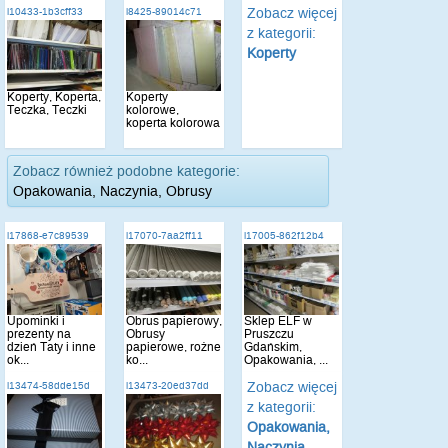
Zobacz więcej
i10433-1b3cff33
i8425-89014c71
z kategorii:
Koperty
Koperty, Koperta,
Koperty
Teczka, Teczki
kolorowe,
koperta kolorowa
Zobacz również podobne kategorie:
Opakowania, Naczynia, Obrusy
i17868-e7c89539
i17070-7aa2ff11
i17005-862f12b4
Upominki i
Obrus papierowy,
Sklep ELF w
prezenty na
Obrusy
Pruszczu
dzień Taty i inne
papierowe, rożne
Gdańskim,
ok...
ko...
Opakowania, ...
Zobacz więcej
i13474-58dde15d
i13473-20ed37dd
z kategorii:
Opakowania,
Naczynia,