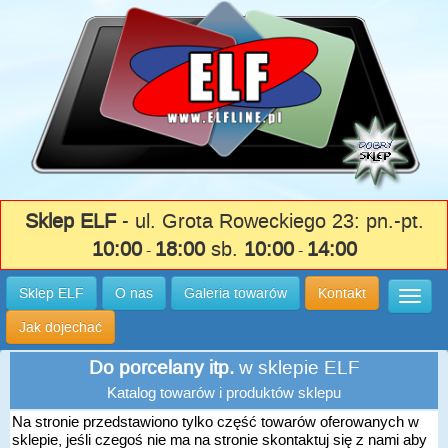
Sklep ELF
- ul. Grota Roweckiego 23: pn.-pt.
10:00
18:00
sb.
10:00
14:00
-
-
Sklep ELF
O nas
Galeria towarów
Kontakt
Wysuń
Jak dojechać
Do porcelany itp.
w sklepie ELF
Katalog towarów i produktów sklepu
Na stronie przedstawiono tylko część towarów oferowanych w
sklepie, jeśli czegoś nie ma na stronie skontaktuj się z nami aby