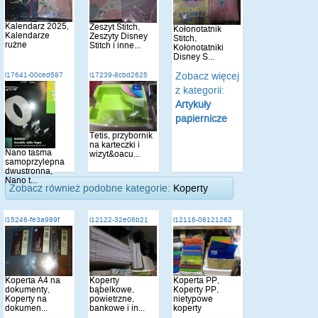
Kalendarz 2025,
Zeszyt Stitch,
Kołonotatnik
Kalendarze
Zeszyty Disney
Stitch,
rużne
Stitch i inne...
Kołonotatniki
Disney S...
Zobacz więcej
i17641-00ced587
i17239-8cbd2625
z kategorii:
Artykuły
papiernicze
Tetis, przybornik
na karteczki i
Nano taśma
wizyt&oacu...
samoprzylepna
dwustronna,
Nano t...
Zobacz również podobne kategorie:
Koperty
i15246-fe3a989f
i12122-32e06b21
i12116-08121262
Koperta A4 na
Koperty
Koperta PP,
dokumenty,
bąbelkowe,
Koperty PP,
Koperty na
powietrzne,
nietypowe
dokumen...
bankowe i in...
koperty