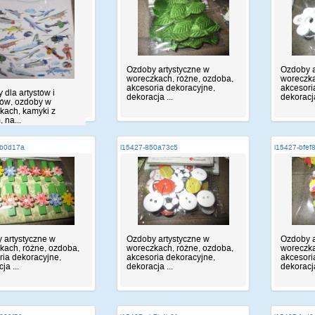
Ozdoby artystyczne w
Ozdoby a
woreczkach, różne, ozdoba,
woreczka
akcesoria dekoracyjne,
akcesori
y dla artystów i
dekoracja ...
dekoracja
ków, ozdoby w
kach, kamyki z
 na...
9b0d17a
i15427-850a73c5
i15427-bfef
 artystyczne w
Ozdoby artystyczne w
Ozdoby a
kach, różne, ozdoba,
woreczkach, różne, ozdoba,
woreczka
ria dekoracyjne,
akcesoria dekoracyjne,
akcesori
ja ...
dekoracja ...
dekoracja