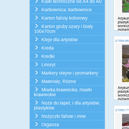
Kalki techniczne od A4 do A0
Karbownica, karbownice
Karton falisty kolorowy
Artykuł
plasty
Karton gruby szary i biały
worecz
mchem,
100x70cm
Kleje dla artystów
i17050-6
Kreda
Kredki
Linoryt
Markery olejne i promarkery
Materiały, Różne
Artykuł
Miarka krawiecka, miarki
plasty
krawieckie
worecz
mchem,
Noże do tapet, i dla artystów,
plastyków
i17050-7
Nożyczki faliste i inne
Organza