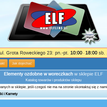
ul. Grota Roweckiego 23: pn.-pt.
10:00
18:00
sb.
-
akt
Jak dojechać
Elementy ozdobne w woreczkach
w sklepie ELF
Katalog towarów i produktów sklepu
nych w sklepie, jeśli czegoś nie ma na stronie skontaktuj się z nam
ki i Karnety