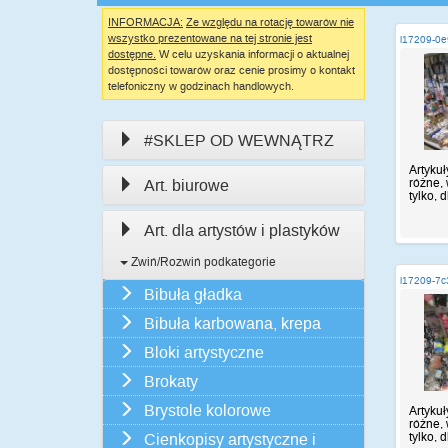
INFORMACJA:
Ze względu na rotację towarów nie
wszystko prezentowane na tej stronie jest
i17209-0
dostępne.
W celu uzyskania informacji o aktualnej
dostępności towarów oraz cenie prosimy o kontakt
telefoniczny w godzinach handlowych.
#SKLEP OD WEWNĄTRZ
Artykuł
różne, 
Art. biurowe
tylko, d
Art. dla artystów i plastyków
Zwiń/Rozwiń podkategorie
i17209-7c
Bibuła gładka
Bibuła karbowana, krepa
Bloki artystyczne
Brokaty
Brystole kolorowe
Artykuł
różne, 
tylko, d
Cienkopisy artystyczne i