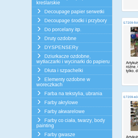
kreślarskie
Decoupage papier serwetki
Decoupage środki i przybory
i17209-5c
Do porcelany itp.
Druty ozdobne
DYSPENSERy
Dziurkacze ozdobne,
wytłaczarki i wycinarki do papieru
Artykuł
różne, 
Dłuta i szpachelki
tylko, d
Elementy ozdobne w
woreczkach
Farba na tekstylia, ubrania
i17209-a
Farby akrylowe
Farby akwarelowe
Farby co ciała, twarzy, body
painting
Farby gwasze
Artykuł