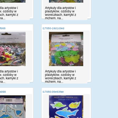
dla artystów i
Artykuły dla artystów i
w, ozdoby w
plastyków, ozdoby w
ch, kamyki z
woreczkach, kamyki z
a...
mchem, na...
dfb66
i17050-19d1c0ed
dla artystów i
Artykuły dla artystów i
w, ozdoby w
plastyków, ozdoby w
ch, kamyki z
woreczkach, kamyki z
a...
mchem, na...
9a998
i17050-06e63fae