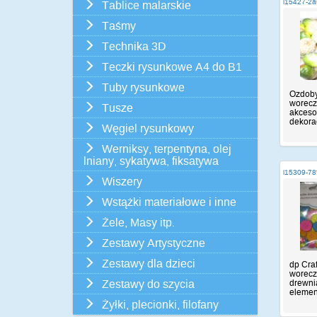
i15427-2a
Tablice malarskie
Taśmy
Technika 3D
Teczki rysunkowe A4 do B1
Tuby rysunkowe
Ozdoby
worecz
Tusze
akceso
dekorac
Węgiel rysunkowy
Werniksy, terpentyna, olej
lniany, sykatywa, fiksatywa
i15309-78
Wiszery
Wstążki materiałowe i inne
Żele, Masy itp.
Zestawy Artystyczne
Zestawy dla dzieci
dp Cra
worecz
drewni
Zestawy do szycia
element
Żyłki, plecionki, filofany