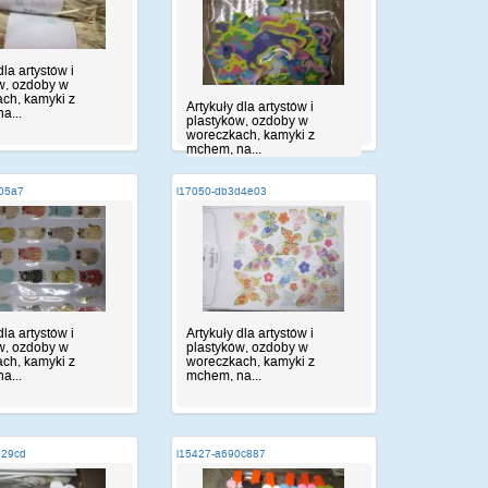
dla artystów i
w, ozdoby w
ch, kamyki z
Artykuły dla artystów i
a...
plastyków, ozdoby w
woreczkach, kamyki z
mchem, na...
f05a7
i17050-db3d4e03
dla artystów i
Artykuły dla artystów i
w, ozdoby w
plastyków, ozdoby w
ch, kamyki z
woreczkach, kamyki z
a...
mchem, na...
b29cd
i15427-a690c887