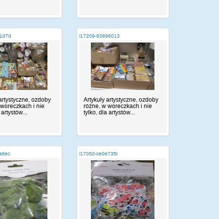
91d7d
i17209-93896013
 artystyczne, ozdoby
Artykuły artystyczne, ozdoby
 woreczkach i nie
różne, w woreczkach i nie
 artystów...
tylko, dla artystów...
fa6ec
i17050-ce0e73fb