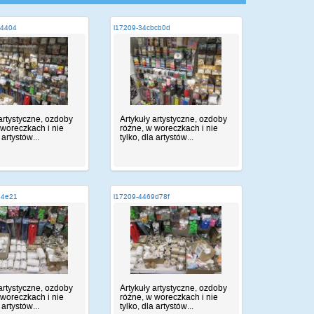
44404
i17209-34cbcb0d
 artystyczne, ozdoby
Artykuły artystyczne, ozdoby
 woreczkach i nie
różne, w woreczkach i nie
 artystów...
tylko, dla artystów...
74e21
i17209-4469d78f
 artystyczne, ozdoby
Artykuły artystyczne, ozdoby
 woreczkach i nie
różne, w woreczkach i nie
 artystów...
tylko, dla artystów...