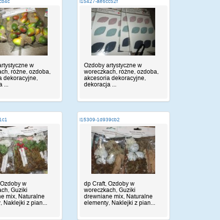
cb4c
i15427-ae6cc52f
rtystyczne w
Ozdoby artystyczne w
ch, różne, ozdoba,
woreczkach, różne, ozdoba,
a dekoracyjne,
akcesoria dekoracyjne,
 ...
dekoracja ...
f1c1
i15309-1d939cb2
, Ozdoby w
dp Craft, Ozdoby w
ch, Guziki
woreczkach, Guziki
e mix, Naturalne
drewniane mix, Naturalne
 Naklejki z pian...
elementy, Naklejki z pian...