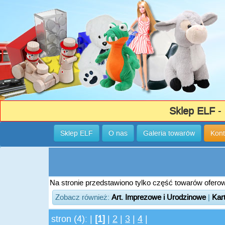
Sklep ELF
- 
Sklep ELF
O nas
Galeria towarów
Kont
Na stronie przedstawiono tylko część towarów oferowa
Zobacz również:
Art. Imprezowe i Urodzinowe
|
Kart
stron (4): |
[1]
|
2
|
3
|
4
|