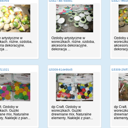
680f59
i15427-ab7b4b81
i15427-fed3
 artystyczne w
Ozdoby artystyczne w
Ozdoby a
kach, różne, ozdoba,
woreczkach, różne, ozdoba,
woreczka
ria dekoracyjne,
akcesoria dekoracyjne,
akcesori
ja ...
dekoracja ...
dekoracja
f11021
i15309-614e9b45
i15309-2f4f
ft, Ozdoby w
dp Craft, Ozdoby w
dp Craft
kach, Guziki
woreczkach, Guziki
woreczka
ane mix, Naturalne
drewniane mix, Naturalne
drewnian
y, Naklejki z pian...
elementy, Naklejki z pian...
elementy,