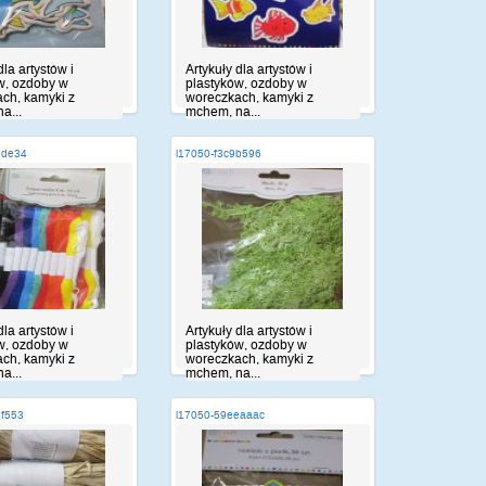
dla artystów i
Artykuły dla artystów i
w, ozdoby w
plastyków, ozdoby w
ch, kamyki z
woreczkach, kamyki z
a...
mchem, na...
1de34
i17050-f3c9b596
dla artystów i
Artykuły dla artystów i
w, ozdoby w
plastyków, ozdoby w
ch, kamyki z
woreczkach, kamyki z
a...
mchem, na...
3f553
i17050-59eeaaac