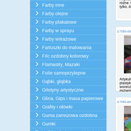
różne, 
Farby inne
tylko, d
Farby olejne
Farby plakatowe
Farby w sprayu
i17050-c
Farby witrażowe
Fartuszki do malowania
Filc ozdobny kolorowy
Flamastry, Mazaki
Folie samoprzylepne
Artykuł
Gąbki, głąbka
plasty
worecz
Gilotyny artystyczne
mchem,
Glina, Gips i masa papierowe
i17050-a0
Grafity i ołówki
Guma zamszowa ozdobna
Gumki