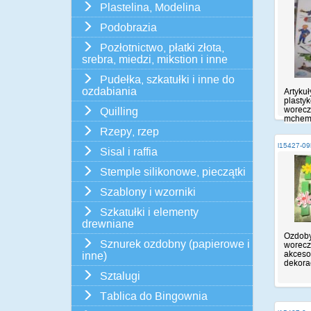
Plastelina, Modelina
Podobrazia
Pozłotnictwo, płatki złota,
srebra, miedzi, mikstion i inne
Pudełka, szkatułki i inne do
ozdabiania
Artykuł
plasty
worecz
Quilling
mchem,
Rzepy, rzep
i15427-0
Sisal i raffia
Stemple silikonowe, pieczątki
Szablony i wzorniki
Szkatułki i elementy
drewniane
Ozdoby
Sznurek ozdobny (papierowe i
worecz
akceso
inne)
dekorac
Sztalugi
Tablica do Bingownia