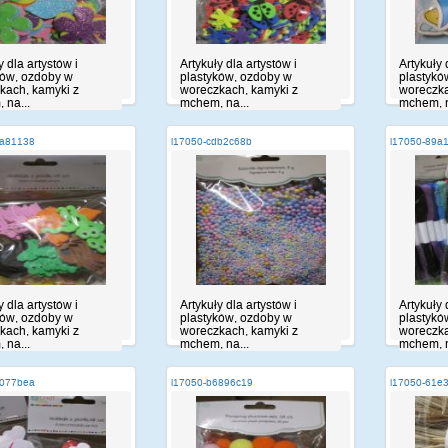
y dla artystów i
Artykuły dla artystów i
Artykuły 
ków, ozdoby w
plastyków, ozdoby w
plastykó
kach, kamyki z
woreczkach, kamyki z
woreczka
 na...
mchem, na...
mchem, n
6a81138
i17050-cdb2c68b
i17050-89a
y dla artystów i
Artykuły dla artystów i
Artykuły 
ków, ozdoby w
plastyków, ozdoby w
plastykó
kach, kamyki z
woreczkach, kamyki z
woreczka
 na...
mchem, na...
mchem, n
7077bea
i17050-b6896c19
i17050-61e