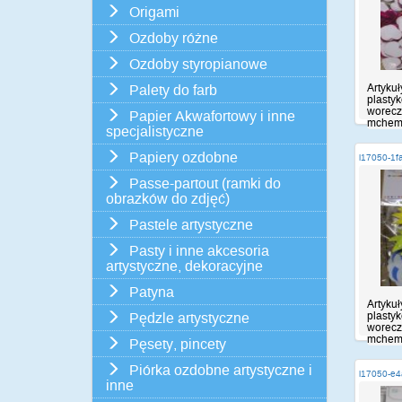
Origami
Ozdoby różne
Ozdoby styropianowe
Artykuł
Palety do farb
plasty
worecz
Papier Akwafortowy i inne
mchem,
specjalistyczne
Papiery ozdobne
i17050-1f
Passe-partout (ramki do
obrazków do zdjęć)
Pastele artystyczne
Pasty i inne akcesoria
artystyczne, dekoracyjne
Patyna
Artykuł
plasty
Pędzle artystyczne
worecz
mchem,
Pęsety, pincety
Piórka ozdobne artystyczne i
i17050-e
inne