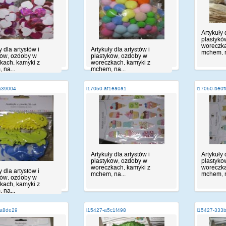
Artykuły 
plastykó
woreczka
y dla artystów i
Artykuły dla artystów i
mchem, n
ków, ozdoby w
plastyków, ozdoby w
kach, kamyki z
woreczkach, kamyki z
 na...
mchem, na...
a39004
i17050-af1ea0a1
i17050-be0
Artykuły dla artystów i
Artykuły 
plastyków, ozdoby w
plastykó
woreczkach, kamyki z
woreczka
y dla artystów i
mchem, na...
mchem, n
ków, ozdoby w
kach, kamyki z
 na...
4a8de29
i15427-a5c1f498
i15427-333