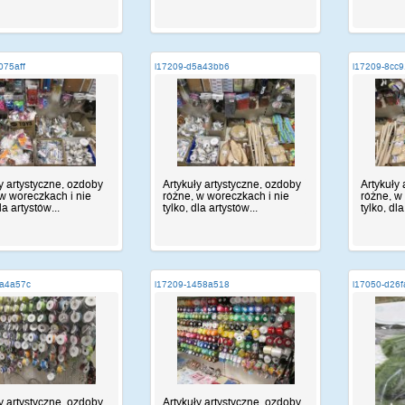
075aff
i17209-d5a43bb6
i17209-8cc
y artystyczne, ozdoby
Artykuły artystyczne, ozdoby
Artykuły
w woreczkach i nie
różne, w woreczkach i nie
różne, w
la artystów...
tylko, dla artystów...
tylko, dla
3a4a57c
i17209-1458a518
i17050-d26
y artystyczne, ozdoby
Artykuły artystyczne, ozdoby