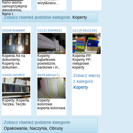
Nano taśma
wizyt&oacu...
samoprzylepna
dwustronna,
Nano t...
Zobacz również podobne kategorie:
Koperty
i15246-fe3a989f
i12122-32e06b21
i12116-08121262
Koperta A4 na
Koperty
Koperta PP,
dokumenty,
bąbelkowe,
Koperty PP,
Koperty na
powietrzne,
nietypowe
dokumen...
bankowe i in...
koperty
Zobacz więcej
i10433-1b3cff33
i8425-89014c71
z kategorii:
Koperty
Koperty, Koperta,
Koperty
Teczka, Teczki
kolorowe,
koperta kolorowa
Zobacz również podobne kategorie:
Opakowania, Naczynia, Obrusy