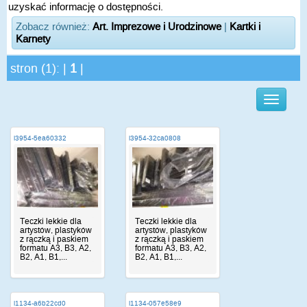
uzyskać informację o dostępności.
Zobacz również:
Art. Imprezowe i Urodzinowe
|
Kartki i
Karnety
stron (1): |
1
|
i3954-5ea60332
i3954-32ca0808
Teczki lekkie dla
Teczki lekkie dla
artystów, plastyków
artystów, plastyków
z rączką i paskiem
z rączką i paskiem
formatu A3, B3, A2,
formatu A3, B3, A2,
B2, A1, B1,...
B2, A1, B1,...
i1134-a6b22cd0
i1134-057e58e9