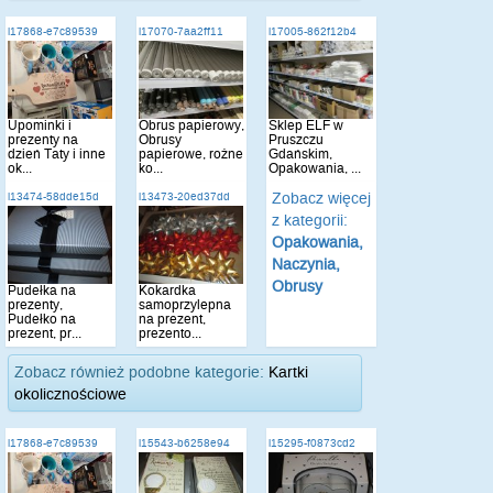
i17868-e7c89539
i17070-7aa2ff11
i17005-862f12b4
Upominki i
Obrus papierowy,
Sklep ELF w
prezenty na
Obrusy
Pruszczu
dzień Taty i inne
papierowe, rożne
Gdańskim,
ok...
ko...
Opakowania, ...
Zobacz więcej
i13474-58dde15d
i13473-20ed37dd
z kategorii:
Opakowania,
Naczynia,
Obrusy
Pudełka na
Kokardka
prezenty,
samoprzylepna
Pudełko na
na prezent,
prezent, pr...
prezento...
Zobacz również podobne kategorie:
Kartki
okolicznościowe
i17868-e7c89539
i15543-b6258e94
i15295-f0873cd2