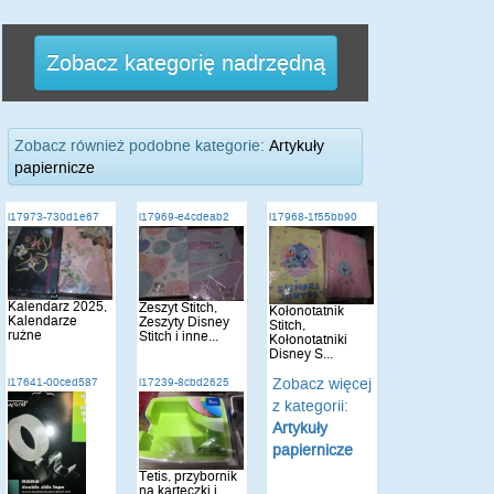
Zobacz kategorię nadrzędną
Zobacz również podobne kategorie:
Artykuły
papiernicze
i17973-730d1e67
i17969-e4cdeab2
i17968-1f55bb90
Kalendarz 2025,
Zeszyt Stitch,
Kołonotatnik
Kalendarze
Zeszyty Disney
Stitch,
rużne
Stitch i inne...
Kołonotatniki
Disney S...
Zobacz więcej
i17641-00ced587
i17239-8cbd2625
z kategorii:
Artykuły
papiernicze
Tetis, przybornik
na karteczki i