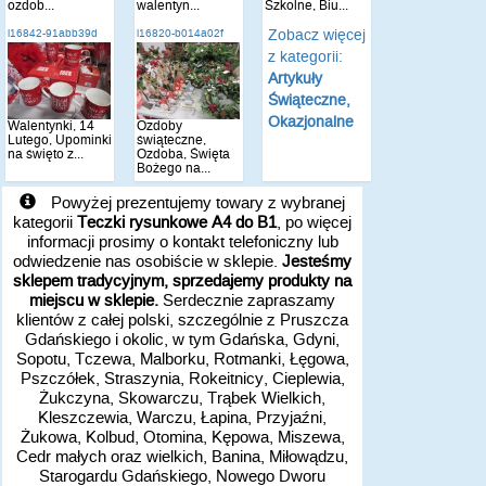
ozdob...
walentyn...
Szkolne, Biu...
Zobacz więcej
i16842-91abb39d
i16820-b014a02f
z kategorii:
Artykuły
Świąteczne,
Okazjonalne
Walentynki, 14
Ozdoby
Lutego, Upominki
świąteczne,
na święto z...
Ozdoba, Święta
Bożego na...
Powyżej prezentujemy towary z wybranej
kategorii
Teczki rysunkowe A4 do B1
, po więcej
informacji prosimy o kontakt telefoniczny lub
odwiedzenie nas osobiście w sklepie.
Jesteśmy
sklepem tradycyjnym, sprzedajemy produkty na
miejscu w sklepie.
Serdecznie zapraszamy
klientów z całej polski, szczególnie z Pruszcza
Gdańskiego i okolic, w tym Gdańska, Gdyni,
Sopotu, Tczewa, Malborku, Rotmanki, Łęgowa,
Pszczółek, Straszynia, Rokeitnicy, Cieplewia,
Żukczyna, Skowarczu, Trąbek Wielkich,
Kleszczewia, Warczu, Łapina, Przyjaźni,
Żukowa, Kolbud, Otomina, Kępowa, Miszewa,
Cedr małych oraz wielkich, Banina, Miłowądzu,
Starogardu Gdańskiego, Nowego Dworu