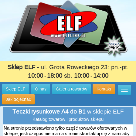
Sklep ELF
- ul. Grota Roweckiego 23: pn.-pt.
10:00
18:00
sb.
10:00
14:00
-
-
Sklep ELF
O nas
Galeria towarów
Kontakt
Wysuń
Jak dojechać
Teczki rysunkowe A4 do B1
w sklepie ELF
Katalog towarów i produktów sklepu
Na stronie przedstawiono tylko część towarów oferowanych w
sklepie, jeśli czegoś nie ma na stronie skontaktuj się z nami aby