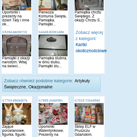
Upominki i
Pierwsza
Pamiątka chrztu
prezenty na
Komunia Święta,
Świętego, Z
dzień Taty i inne
Pamiątka,
okazji Chrztu Ś...
ok...
Pamiątki...
Zobacz więcej
i15294-aac0e7c3
i14449-820e148a
z kategorii:
Kartki
okolicznościowe
Pamiątki z okazji
Pamiątka ślubna,
narodzin, Witaj
w dniu ślubu,
na świeci...
Pamiątki ślu...
Zobacz również podobne kategorie:
Artykuły
Świąteczne, Okazjonalne
i17703-86bbd57b
i17665-24dd0f61
i17015-72e4d58d
Zające
Upominki
Sklep ELF w
porcelanowe,
Walentynkowe,
Pruszczu
figurka, figurki,
Prezenty na
Gdańskim,