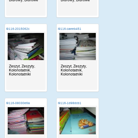
Biurowy, Biurowe
Biurowy, Biurowe
i9116-2015062c
i9116-caeeb451
Zeszyt, Zeszyty,
Zeszyt, Zeszyty,
Kołonotatnik,
Kołonotatnik,
Kołonotatniki
Kołonotatniki
i9116-08030e6a
i9116-1d98dcb1