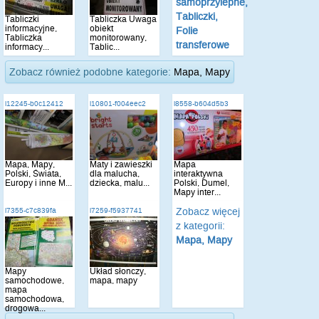
samoprzylepne,
Tabliczki,
Tabliczki
Tabliczka Uwaga
informacyjne,
obiekt
Folie
Tabliczka
monitorowany,
transferowe
informacy...
Tablic...
Zobacz również podobne kategorie:
Mapa, Mapy
i12245-b0c12412
i10801-f004eec2
i8558-b604d5b3
Mapa, Mapy,
Maty i zawieszki
Mapa
Polski, Świata,
dla malucha,
interaktywna
Europy i inne M...
dziecka, malu...
Polski, Dumel,
Mapy inter...
Zobacz więcej
i7355-c7c839fa
i7259-f5937741
z kategorii:
Mapa, Mapy
Mapy
Układ słonczy,
samochodowe,
mapa, mapy
mapa
samochodowa,
drogowa...