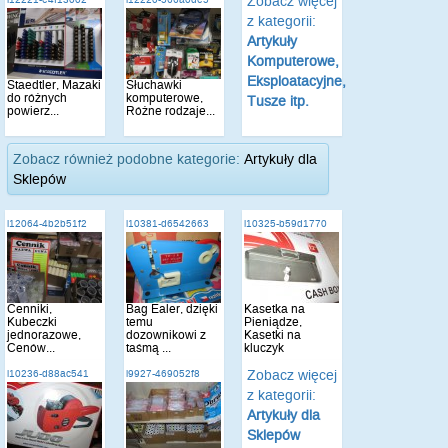
Zobacz więcej
opty...
z kategorii:
Artykuły
Komputerowe,
Eksploatacyjne,
Staedtler, Mazaki
Słuchawki
do różnych
komputerowe,
Tusze itp.
powierz...
Różne rodzaje...
Zobacz również podobne kategorie:
Artykuły dla
Sklepów
i12064-4b2b51f2
i10381-d6542663
i10325-b59d1770
Cenniki,
Bag Ealer, dzięki
Kasetka na
Kubeczki
temu
Pieniądze,
jednorazowe,
dozownikowi z
Kasetki na
Cenów...
taśmą ...
kluczyk
Zobacz więcej
i10236-d88ac541
i9927-469052f8
z kategorii:
Artykuły dla
Sklepów