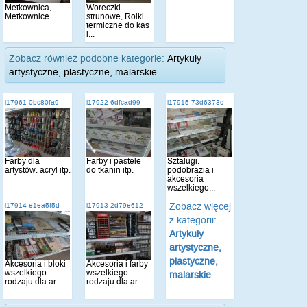
Metkownica,
Woreczki
Metkownice
strunowe, Rolki
termiczne do kas
i...
Zobacz również podobne kategorie:
Artykuły
artystyczne, plastyczne, malarskie
i17961-0bc80fa9
i17922-6dfcad99
i17915-73d6373c
Farby dla
Farby i pastele
Sztalugi,
artystów, acryl itp.
do tkanin itp.
podobrazia i
akcesoria
wszelkiego...
Zobacz więcej
i17914-e1ea5f5d
i17913-2d79e612
z kategorii:
Artykuły
artystyczne,
plastyczne,
Akcesoria i bloki
Akcesoria i farby
wszelkiego
wszelkiego
malarskie
rodzaju dla ar...
rodzaju dla ar...