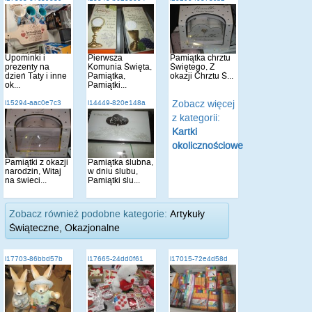
Upominki i
Pierwsza
Pamiątka chrztu
prezenty na
Komunia Święta,
Świętego, Z
dzień Taty i inne
Pamiątka,
okazji Chrztu Ś...
ok...
Pamiątki...
Zobacz więcej
i15294-aac0e7c3
i14449-820e148a
z kategorii:
Kartki
okolicznościowe
Pamiątki z okazji
Pamiątka ślubna,
narodzin, Witaj
w dniu ślubu,
na świeci...
Pamiątki ślu...
Zobacz również podobne kategorie:
Artykuły
Świąteczne, Okazjonalne
i17703-86bbd57b
i17665-24dd0f61
i17015-72e4d58d