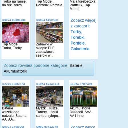
Torba na ramię,
Top Model,
Mała torebeczka,
do ręki, torby
Portfelik, Portfele
Portfelik, Top
Model
Zobacz więcej
i16874-09d8a10c
i16824-549ef9cc
z kategorii:
Torby,
Torebki,
Portfele,
Top Model,
Zabawki w
Torba, Torby
sklepie ELF,
Galanteria
zabawkowe,
szeroki w...
Zobacz również podobne kategorie:
Baterie,
Akumulatorki
i12219-138f3e73
i11964-67a4a11c
i11864-e7fc74c9
Baterie
Myszki, Tusze,
Akumulatorki
wszelkiego
Tonery, Literki
Duracell, AAA,
rodzaju, Bateria,
samoprzylepn...
AA i inne
AA, AA...
Zobacz więcej
i10094-14df990f
i9990-d0422978