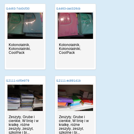
i14463-7440cf30
i14463-ca4326cb
Kołonotatnik,
Kołonotatnik,
Kołonotatniki,
Kołonotatniki,
CoolPack
CoolPack
i12111-ccf0e979
i12111-ac89141b
Zeszyty, Grube i
Zeszyty, Grube i
cienkie, W linię i w
cienkie, W linię i w
kratkę, różne
kratkę, różne
zeszyty, zeszyt,
zeszyty, zeszyt,
szkolne i bi...
szkolne i bi...