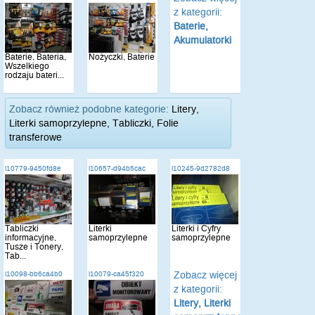
z kategorii:
Baterie,
Akumulatorki
Baterie, Bateria,
Nożyczki, Baterie
Wszelkiego
rodzaju bateri...
Zobacz również podobne kategorie:
Litery,
Literki samoprzylepne, Tabliczki, Folie
transferowe
i10779-9450fd8e
i10657-d94b5cac
i10245-9d2782d8
Tabliczki
Literki
Literki i Cyfry
informacyjne,
samoprzylepne
samoprzylepne
Tusze i Tonery,
Tab...
Zobacz więcej
i10098-bb6ca4b0
i10079-ca45f320
z kategorii:
Litery, Literki