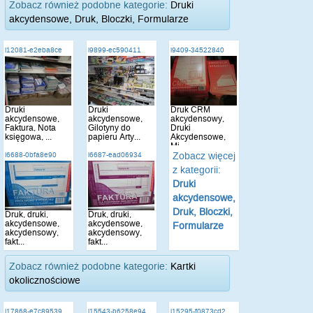
Zobacz również podobne kategorie:
Druki
akcydensowe, Druk, Bloczki, Formularze
i12081-e2eba8ce
i9899-ec590411
i9409-34522840
Druki
Druki
Druk CRM
akcydensowe,
akcydensowe,
akcydensowy,
Faktura, Nota
Gilotyny do
Druki
księgowa, ...
papieru Arty...
Akcydensowe,
Mi...
Zobacz więcej
i6688-0bfa8e90
i6687-ead06934
z kategorii:
Druki
akcydensowe,
Druk, Bloczki,
Druk, druki,
Druk, druki,
akcydensowe,
akcydensowe,
Formularze
akcydensowy,
akcydensowy,
fakt...
fakt...
Zobacz również podobne kategorie:
Kartki
okolicznościowe
i17868-e7c89539
i15543-b6258e94
i15295-f0873cd2