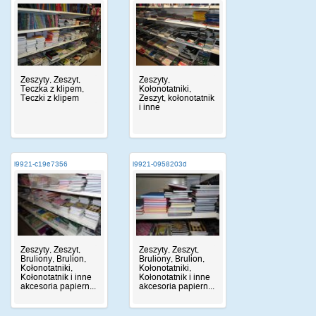
Zeszyty, Zeszyt,
Zeszyty,
Teczka z klipem,
Kołonotatniki,
Teczki z klipem
Zeszyt, kołonotatnik
i inne
i9921-c19e7356
i9921-0958203d
Zeszyty, Zeszyt,
Zeszyty, Zeszyt,
Bruliony, Brulion,
Bruliony, Brulion,
Kołonotatniki,
Kołonotatniki,
Kołonotatnik i inne
Kołonotatnik i inne
akcesoria papiern...
akcesoria papiern...