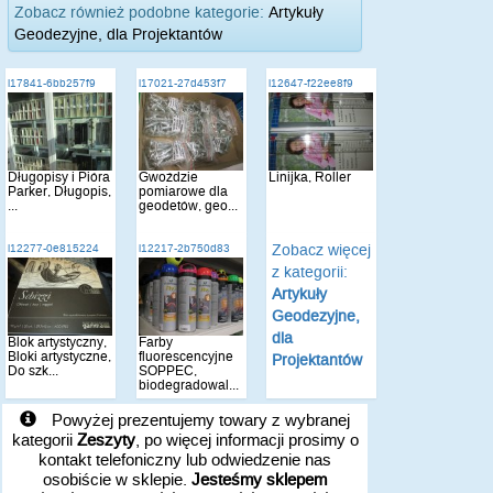
Zobacz również podobne kategorie:
Artykuły
Geodezyjne, dla Projektantów
i17841-6bb257f9
i17021-27d453f7
i12647-f22ee8f9
Długopisy i Pióra
Gwoździe
Linijka, Roller
Parker, Długopis,
pomiarowe dla
...
geodetów, geo...
Zobacz więcej
i12277-0e815224
i12217-2b750d83
z kategorii:
Artykuły
Geodezyjne,
dla
Blok artystyczny,
Farby
Bloki artystyczne,
fluorescencyjne
Projektantów
Do szk...
SOPPEC,
biodegradowal...
Powyżej prezentujemy towary z wybranej
kategorii
Zeszyty
, po więcej informacji prosimy o
kontakt telefoniczny lub odwiedzenie nas
osobiście w sklepie.
Jesteśmy sklepem