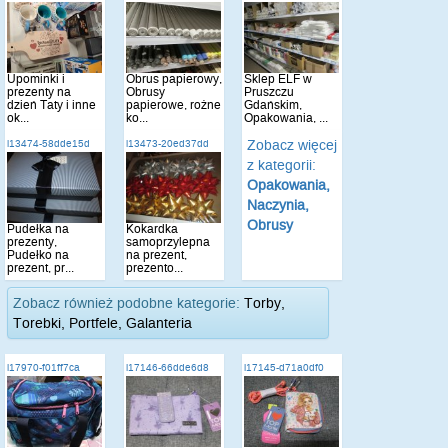
Upominki i
Obrus papierowy,
Sklep ELF w
prezenty na
Obrusy
Pruszczu
dzień Taty i inne
papierowe, rożne
Gdańskim,
ok...
ko...
Opakowania, ...
Zobacz więcej
i13474-58dde15d
i13473-20ed37dd
z kategorii:
Opakowania,
Naczynia,
Obrusy
Pudełka na
Kokardka
prezenty,
samoprzylepna
Pudełko na
na prezent,
prezent, pr...
prezento...
Zobacz również podobne kategorie:
Torby,
Torebki, Portfele, Galanteria
i17970-f01ff7ca
i17146-66dde6d8
i17145-d71a0df0