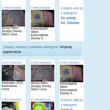
Zobacz więcej
i17969-e4cdeab2
i17968-1f55bb90
z kategorii:
Do szkoły,
Art. Szkolne
Zeszyt Stitch,
Kołonotatnik
Zeszyty Disney
Stitch,
Stitch i inne...
Kołonotatniki
Disney S...
Zobacz również podobne kategorie:
Artykuły
papiernicze
i17973-730d1e67
i17969-e4cdeab2
i17968-1f55bb90
Kalendarz 2025,
Zeszyt Stitch,
Kołonotatnik
Kalendarze
Zeszyty Disney
Stitch,
rużne
Stitch i inne...
Kołonotatniki
Disney S...
Zobacz więcej
i17641-00ced587
i17239-8cbd2625
z kategorii:
Artykuły