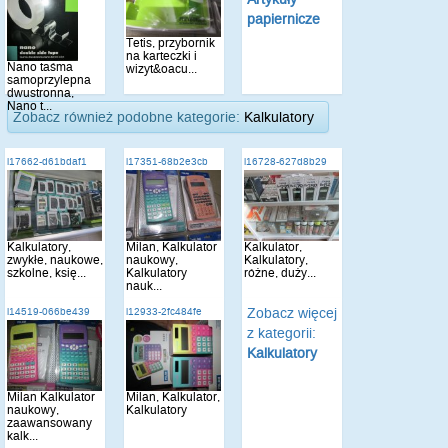
papiernicze
Tetis, przybornik
na karteczki i
Nano taśma
wizyt&oacu...
samoprzylepna
dwustronna,
Nano t...
Zobacz również podobne kategorie:
Kalkulatory
i17662-d61bdaf1
i17351-68b2e3cb
i16728-627d8b29
Kalkulatory,
Milan, Kalkulator
Kalkulator,
zwykłe, naukowe,
naukowy,
Kalkulatory,
szkolne, księ...
Kalkulatory
różne, duży...
nauk...
Zobacz więcej
i14519-066be439
i12933-2fc484fe
z kategorii:
Kalkulatory
Milan Kalkulator
Milan, Kalkulator,
naukowy,
Kalkulatory
zaawansowany
kalk...