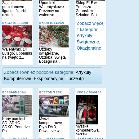
Zające
Upominki
Sklep ELF w
porcelanowe,
Walentynkowe,
Pruszczu
figurka, figurki,
Prezenty na
Gdańskim,
ozdob...
walentyn...
Szkolne, Biu...
Zobacz więcej
i16842-91abb39d
i16820-b014a02f
z kategorii:
Artykuły
Świąteczne,
Okazjonalne
Walentynki, 14
Ozdoby
Lutego, Upominki
świąteczne,
na święto z...
Ozdoba, Święta
Bożego na...
Zobacz również podobne kategorie:
Artykuły
Komputerowe, Eksploatacyjne, Tusze itp.
i16729-9fa7b8ec
i16727-fef98791
i15018-590a6953
Karty pamięci,
Myszki
SD, SDHC,
komputerowe,
Myszka
SDXC, Pendrive,
Płyty DVD,
komputerowa,
Pa...
Powietrze w ...
Myszki
komputerowe
i12221-e4f13002
i12220-566a0de5