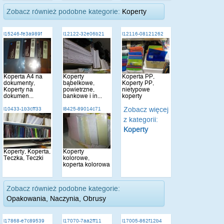
Zobacz również podobne kategorie:
Koperty
i15246-fe3a989f
i12122-32e06b21
i12116-08121262
Koperta A4 na
Koperty
Koperta PP,
dokumenty,
bąbelkowe,
Koperty PP,
Koperty na
powietrzne,
nietypowe
dokumen...
bankowe i in...
koperty
Zobacz więcej
i10433-1b3cff33
i8425-89014c71
z kategorii:
Koperty
Koperty, Koperta,
Koperty
Teczka, Teczki
kolorowe,
koperta kolorowa
Zobacz również podobne kategorie:
Opakowania, Naczynia, Obrusy
i17868-e7c89539
i17070-7aa2ff11
i17005-862f12b4