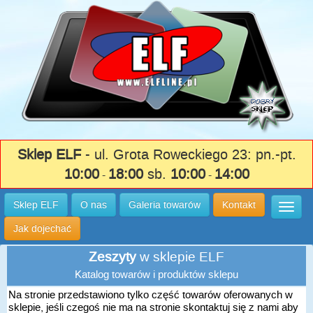
Sklep ELF
- ul. Grota Roweckiego 23: pn.-pt.
10:00
18:00
sb.
10:00
14:00
-
-
Sklep ELF
O nas
Galeria towarów
Kontakt
Wysuń
Jak dojechać
Zeszyty
w sklepie ELF
Katalog towarów i produktów sklepu
Na stronie przedstawiono tylko część towarów oferowanych w
sklepie, jeśli czegoś nie ma na stronie skontaktuj się z nami aby