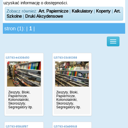
uzyskać informację o dostępności.
Zobacz również:
Art. Papiernicze
|
Kalkulatory
|
Koperty
|
Art.
Szkolne
|
Druki Akcydensowe
stron (1): |
1
|
i15793-e4308450
i15793-03c90368
Zeszyty, Bloki,
Zeszyty, Bloki,
Papiernicze,
Papiernicze,
Kołonotatniki,
Kołonotatniki,
Skoroszyty,
Skoroszyty,
Segregatory itp.
Segregatory itp.
i15793-958c8f87
i15793-40a966c8