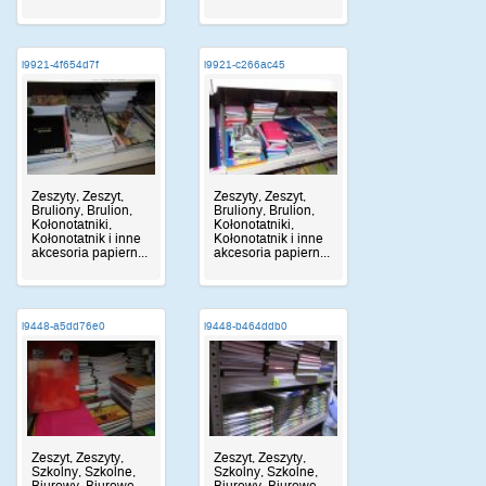
i9921-4f654d7f
i9921-c266ac45
Zeszyty, Zeszyt,
Zeszyty, Zeszyt,
Bruliony, Brulion,
Bruliony, Brulion,
Kołonotatniki,
Kołonotatniki,
Kołonotatnik i inne
Kołonotatnik i inne
akcesoria papiern...
akcesoria papiern...
i9448-a5dd76e0
i9448-b464ddb0
Zeszyt, Zeszyty,
Zeszyt, Zeszyty,
Szkolny, Szkolne,
Szkolny, Szkolne,