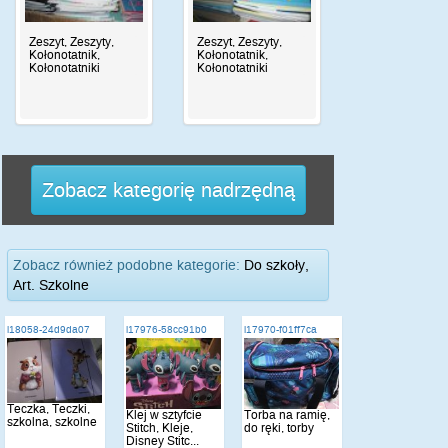
Zeszyt, Zeszyty,
Zeszyt, Zeszyty,
Kołonotatnik,
Kołonotatnik,
Kołonotatniki
Kołonotatniki
Zobacz kategorię nadrzędną
Zobacz również podobne kategorie:
Do szkoły,
Art. Szkolne
i18058-24d9da07
i17976-58cc91b0
i17970-f01ff7ca
Teczka, Teczki,
Klej w sztyfcie
Torba na ramię,
szkolna, szkolne
Stitch, Kleje,
do ręki, torby
Disney Stitc...