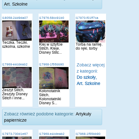
Art. Szkolne
i18058-24d9da07
i17976-58cc91b0
i17970-f01ff7ca
Teczka, Teczki,
Klej w sztyfcie
Torba na ramię,
szkolna, szkolne
Stitch, Kleje,
do ręki, torby
Disney Stitc...
Zobacz więcej
i17969-e4cdeab2
i17968-1f55bb90
z kategorii:
Do szkoły,
Art. Szkolne
Zeszyt Stitch,
Kołonotatnik
Zeszyty Disney
Stitch,
Stitch i inne...
Kołonotatniki
Disney S...
Zobacz również podobne kategorie:
Artykuły
papiernicze
i17973-730d1e67
i17969-e4cdeab2
i17968-1f55bb90