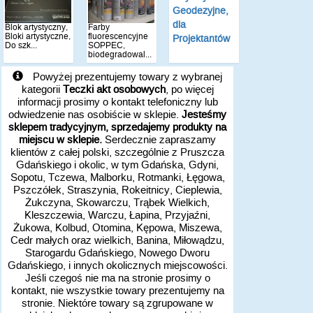
Geodezyjne,
dla
Blok artystyczny,
Farby
Bloki artystyczne,
fluorescencyjne
Projektantów
Do szk...
SOPPEC,
biodegradowal...
Powyżej prezentujemy towary z wybranej
kategorii
Teczki akt osobowych
, po więcej
informacji prosimy o kontakt telefoniczny lub
odwiedzenie nas osobiście w sklepie.
Jesteśmy
sklepem tradycyjnym, sprzedajemy produkty na
miejscu w sklepie.
Serdecznie zapraszamy
klientów z całej polski, szczególnie z Pruszcza
Gdańskiego i okolic, w tym Gdańska, Gdyni,
Sopotu, Tczewa, Malborku, Rotmanki, Łęgowa,
Pszczółek, Straszynia, Rokeitnicy, Cieplewia,
Żukczyna, Skowarczu, Trąbek Wielkich,
Kleszczewia, Warczu, Łapina, Przyjaźni,
Żukowa, Kolbud, Otomina, Kępowa, Miszewa,
Cedr małych oraz wielkich, Banina, Miłowądzu,
Starogardu Gdańskiego, Nowego Dworu
Gdańskiego, i innych okolicznych miejscowości.
Jeśli czegoś nie ma na stronie prosimy o
kontakt, nie wszystkie towary prezentujemy na
stronie. Niektóre towary są zgrupowane w