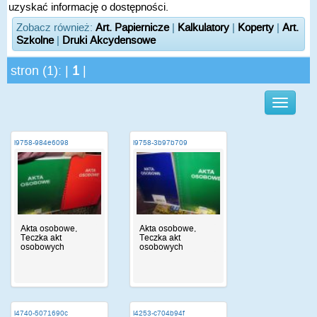
uzyskać informację o dostępności.
Zobacz również:
Art. Papiernicze
|
Kalkulatory
|
Koperty
|
Art.
Szkolne
|
Druki Akcydensowe
stron (1): |
1
|
i9758-984e6098
i9758-3b97b709
Akta osobowe,
Akta osobowe,
Teczka akt
Teczka akt
osobowych
osobowych
i4740-5071690c
i4253-c704b94f