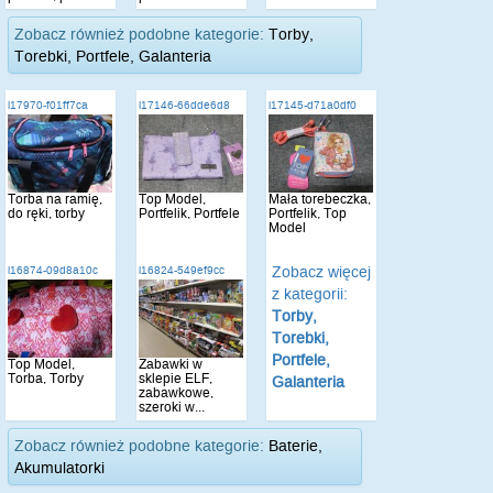
Zobacz również podobne kategorie:
Torby,
Torebki, Portfele, Galanteria
i17970-f01ff7ca
i17146-66dde6d8
i17145-d71a0df0
Torba na ramię,
Top Model,
Mała torebeczka,
do ręki, torby
Portfelik, Portfele
Portfelik, Top
Model
Zobacz więcej
i16874-09d8a10c
i16824-549ef9cc
z kategorii:
Torby,
Torebki,
Portfele,
Top Model,
Zabawki w
Torba, Torby
sklepie ELF,
Galanteria
zabawkowe,
szeroki w...
Zobacz również podobne kategorie:
Baterie,
Akumulatorki