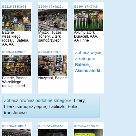
i12219-138f3e73
i11964-67a4a11c
i11864-e7fc74c9
Baterie
Myszki, Tusze,
Akumulatorki
wszelkiego
Tonery, Literki
Duracell, AAA,
rodzaju, Bateria,
samoprzylepn...
AA i inne
AA, AA...
Zobacz więcej
i10094-14df990f
i9990-d0422978
z kategorii:
Baterie,
Akumulatorki
Baterie, Bateria,
Nożyczki, Baterie
Wszelkiego
rodzaju bateri...
Zobacz również podobne kategorie:
Litery,
Literki samoprzylepne, Tabliczki, Folie
transferowe
i10779-9450fd8e
i10657-d94b5cac
i10245-9d2782d8