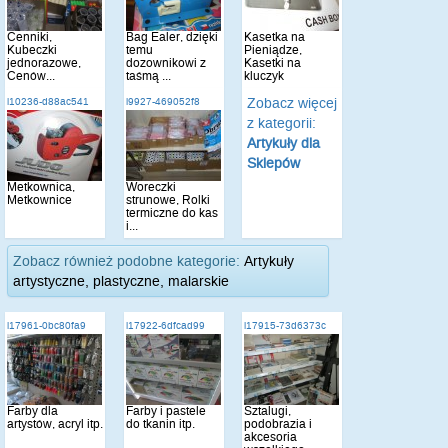
Cenniki,
Bag Ealer, dzięki
Kasetka na
Kubeczki
temu
Pieniądze,
jednorazowe,
dozownikowi z
Kasetki na
Cenów...
taśmą ...
kluczyk
Zobacz więcej
i10236-d88ac541
i9927-469052f8
z kategorii:
Artykuły dla
Sklepów
Metkownica,
Woreczki
Metkownice
strunowe, Rolki
termiczne do kas
i...
Zobacz również podobne kategorie:
Artykuły
artystyczne, plastyczne, malarskie
i17961-0bc80fa9
i17922-6dfcad99
i17915-73d6373c
Farby dla
Farby i pastele
Sztalugi,
artystów, acryl itp.
do tkanin itp.
podobrazia i
akcesoria