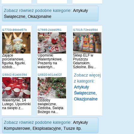
Zobacz również podobne kategorie:
Artykuły
Świąteczne, Okazjonalne
i17703-86bbd57b
i17665-24dd0f61
i17015-72e4d58d
Zające
Upominki
Sklep ELF w
porcelanowe,
Walentynkowe,
Pruszczu
figurka, figurki,
Prezenty na
Gdańskim,
ozdob...
walentyn...
Szkolne, Biu...
Zobacz więcej
i16842-91abb39d
i16820-b014a02f
z kategorii:
Artykuły
Świąteczne,
Okazjonalne
Walentynki, 14
Ozdoby
Lutego, Upominki
świąteczne,
na święto z...
Ozdoba, Święta
Bożego na...
Zobacz również podobne kategorie:
Artykuły
Komputerowe, Eksploatacyjne, Tusze itp.