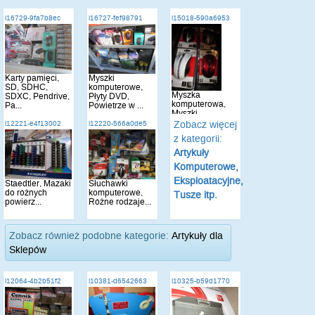
i16729-9fa7b8ec
i16727-fef98791
i15018-590a6953
Karty pamięci,
Myszki
SD, SDHC,
komputerowe,
Myszka
SDXC, Pendrive,
Płyty DVD,
komputerowa,
Pa...
Powietrze w ...
Myszki
komputerowe
Zobacz więcej
i12221-e4f13002
i12220-566a0de5
opty...
z kategorii:
Artykuły
Komputerowe,
Eksploatacyjne,
Staedtler, Mazaki
Słuchawki
do różnych
komputerowe,
Tusze itp.
powierz...
Różne rodzaje...
Zobacz również podobne kategorie:
Artykuły dla
Sklepów
i12064-4b2b51f2
i10381-d6542663
i10325-b59d1770