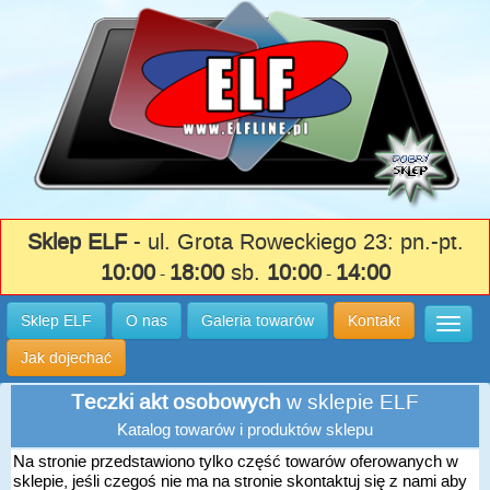
Sklep ELF
- ul. Grota Roweckiego 23: pn.-pt.
10:00
18:00
sb.
10:00
14:00
-
-
Sklep ELF
O nas
Galeria towarów
Kontakt
Wysuń
Jak dojechać
Teczki akt osobowych
w sklepie ELF
Katalog towarów i produktów sklepu
Na stronie przedstawiono tylko część towarów oferowanych w
sklepie, jeśli czegoś nie ma na stronie skontaktuj się z nami aby