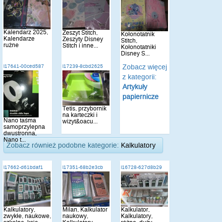
Kalendarz 2025,
Zeszyt Stitch,
Kołonotatnik
Kalendarze
Zeszyty Disney
Stitch,
rużne
Stitch i inne...
Kołonotatniki
Disney S...
Zobacz więcej
i17641-00ced587
i17239-8cbd2625
z kategorii:
Artykuły
papiernicze
Tetis, przybornik
na karteczki i
Nano taśma
wizyt&oacu...
samoprzylepna
dwustronna,
Nano t...
Zobacz również podobne kategorie:
Kalkulatory
i17662-d61bdaf1
i17351-68b2e3cb
i16728-627d8b29
Kalkulatory,
Milan, Kalkulator
Kalkulator,
zwykłe, naukowe,
naukowy,
Kalkulatory,