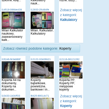
szkolne, księ...
Kalkulatory
różne, duży...
nauk...
Zobacz więcej
i14519-066be439
i12933-2fc484fe
z kategorii:
Kalkulatory
Milan Kalkulator
Milan, Kalkulator,
naukowy,
Kalkulatory
zaawansowany
kalk...
Zobacz również podobne kategorie:
Koperty
i15246-fe3a989f
i12122-32e06b21
i12116-08121262
Koperta A4 na
Koperty
Koperta PP,
dokumenty,
bąbelkowe,
Koperty PP,
Koperty na
powietrzne,
nietypowe
dokumen...
bankowe i in...
koperty
Zobacz więcej
i10433-1b3cff33
i8425-89014c71
z kategorii:
Koperty