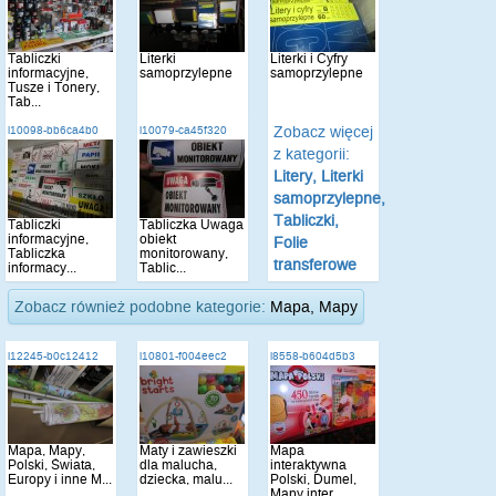
Tabliczki
Literki
Literki i Cyfry
informacyjne,
samoprzylepne
samoprzylepne
Tusze i Tonery,
Tab...
Zobacz więcej
i10098-bb6ca4b0
i10079-ca45f320
z kategorii:
Litery, Literki
samoprzylepne,
Tabliczki,
Tabliczki
Tabliczka Uwaga
informacyjne,
obiekt
Folie
Tabliczka
monitorowany,
transferowe
informacy...
Tablic...
Zobacz również podobne kategorie:
Mapa, Mapy
i12245-b0c12412
i10801-f004eec2
i8558-b604d5b3
Mapa, Mapy,
Maty i zawieszki
Mapa
Polski, Świata,
dla malucha,
interaktywna
Europy i inne M...
dziecka, malu...
Polski, Dumel,
Mapy inter...