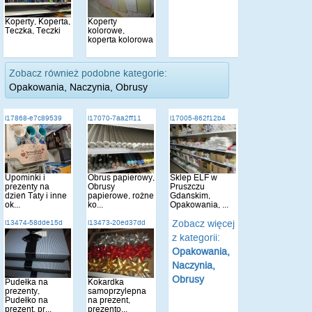
Koperty, Koperta,
Koperty
Teczka, Teczki
kolorowe,
koperta kolorowa
Zobacz również podobne kategorie:
Opakowania, Naczynia, Obrusy
i17868-e7c89539
i17070-7aa2ff11
i17005-862f12b4
Upominki i
Obrus papierowy,
Sklep ELF w
prezenty na
Obrusy
Pruszczu
dzień Taty i inne
papierowe, rożne
Gdańskim,
ok...
ko...
Opakowania, ...
Zobacz więcej
i13474-58dde15d
i13473-20ed37dd
z kategorii:
Opakowania,
Naczynia,
Obrusy
Pudełka na
Kokardka
prezenty,
samoprzylepna
Pudełko na
na prezent,
prezent, pr...
prezento...