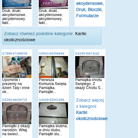
akcydensowe,
Druk, Bloczki,
Druk, druki,
Druk, druki,
akcydensowe,
akcydensowe,
Formularze
akcydensowy,
akcydensowy,
fakt...
fakt...
Zobacz również podobne kategorie:
Kartki
okolicznościowe
i17868-e7c89539
i15543-b6258e94
i15295-f0873cd2
Upominki i
Pierwsza
Pamiątka chrztu
prezenty na
Komunia Święta,
Świętego, Z
dzień Taty i inne
Pamiątka,
okazji Chrztu Ś...
ok...
Pamiątki...
Zobacz więcej
i15294-aac0e7c3
i14449-820e148a
z kategorii:
Kartki
okolicznościowe
Pamiątki z okazji
Pamiątka ślubna,
narodzin, Witaj
w dniu ślubu,
na świeci...
Pamiątki ślu...