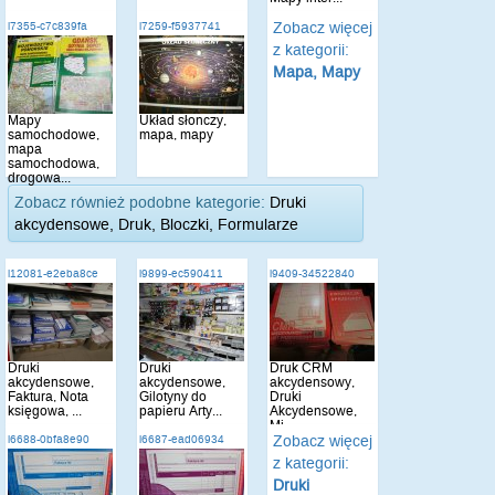
Zobacz więcej
i7355-c7c839fa
i7259-f5937741
z kategorii:
Mapa, Mapy
Mapy
Układ słonczy,
samochodowe,
mapa, mapy
mapa
samochodowa,
drogowa...
Zobacz również podobne kategorie:
Druki
akcydensowe, Druk, Bloczki, Formularze
i12081-e2eba8ce
i9899-ec590411
i9409-34522840
Druki
Druki
Druk CRM
akcydensowe,
akcydensowe,
akcydensowy,
Faktura, Nota
Gilotyny do
Druki
księgowa, ...
papieru Arty...
Akcydensowe,
Mi...
Zobacz więcej
i6688-0bfa8e90
i6687-ead06934
z kategorii:
Druki