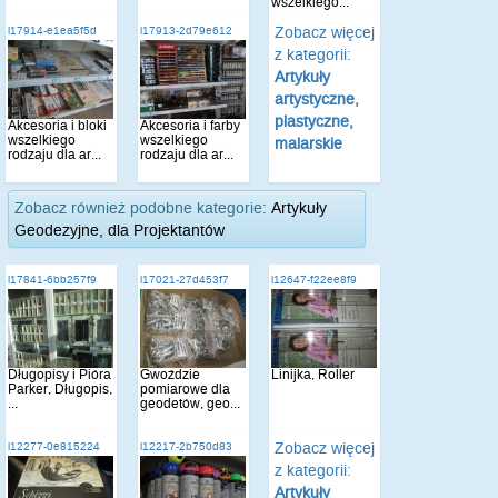
wszelkiego...
Zobacz więcej
i17914-e1ea5f5d
i17913-2d79e612
z kategorii:
Artykuły
artystyczne,
plastyczne,
Akcesoria i bloki
Akcesoria i farby
wszelkiego
wszelkiego
malarskie
rodzaju dla ar...
rodzaju dla ar...
Zobacz również podobne kategorie:
Artykuły
Geodezyjne, dla Projektantów
i17841-6bb257f9
i17021-27d453f7
i12647-f22ee8f9
Długopisy i Pióra
Gwoździe
Linijka, Roller
Parker, Długopis,
pomiarowe dla
...
geodetów, geo...
Zobacz więcej
i12277-0e815224
i12217-2b750d83
z kategorii:
Artykuły