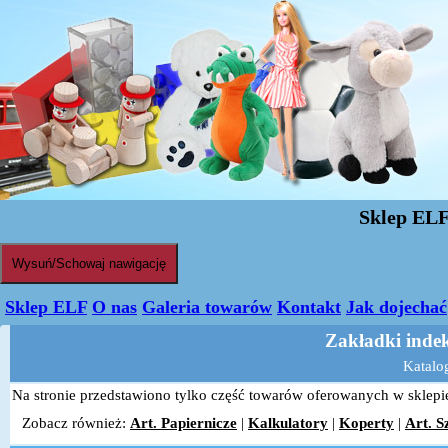
Sklep EL
Wysuń/Schowaj nawigację
Sklep ELF
O nas
Galeria towarów
Kontakt
Jak dojechać
Zakładki indek
Katalo
Na stronie przedstawiono tylko część towarów oferowanych w sklepie,
Zobacz również:
Art. Papiernicze
|
Kalkulatory
|
Koperty
|
Art. S