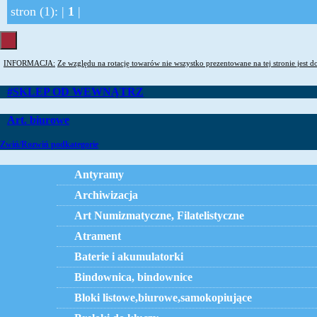
stron (1): |
1
|
INFORMACJA:
Ze względu na rotację towarów nie wszystko prezentowane na tej stronie jest d
#SKLEP OD WEWNĄTRZ
Art. biurowe
Zwiń/Rozwiń podkategorie
Antyramy
Archiwizacja
Art Numizmatyczne, Filatelistyczne
Atrament
Baterie i akumulatorki
Bindownica, bindownice
Bloki listowe,biurowe,samokopiujące