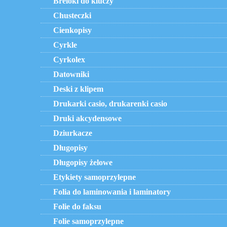
Breloki do kluczy
Chusteczki
Cienkopisy
Cyrkle
Cyrkolex
Datowniki
Deski z klipem
Drukarki casio, drukarenki casio
Druki akcydensowe
Dziurkacze
Długopisy
Długopisy żelowe
Etykiety samoprzylepne
Folia do laminowania i laminatory
Folie do faksu
Folie samoprzylepne