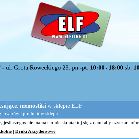
F
- ul. Grota Roweckiego 23: pn.-pt.
10:00
18:00
sb.
1
-
sujące, memostiki
w sklepie ELF
g towarów i produktów sklepu
 jeśli czegoś nie ma na stronie skontaktuj się z nami aby uzyskać info
zkolne
|
Druki Akcydensowe