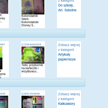
z kategorii:
Do szkoły,
Art. Szkolne
ch,
Kołonotatnik
sney
Stitch,
...
Kołonotatniki
Disney S...
Zobacz więcej
d587
i17239-8cbd2625
z kategorii:
Artykuły
papiernicze
Tetis, przybornik
na karteczki i
a
wizyt&oacu...
epna
a,
Zobacz więcej
be439
i12933-2fc484fe
z kategorii:
Kalkulatory