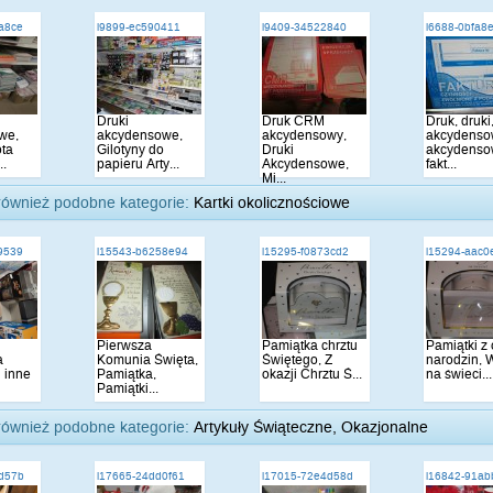
a8ce
i9899-ec590411
i9409-34522840
i6688-0bfa8
Druki
Druk CRM
Druk, druki
we,
akcydensowe,
akcydensowy,
akcydenso
ota
Gilotyny do
Druki
akcydenso
..
papieru Arty...
Akcydensowe,
fakt...
Mi...
również podobne kategorie:
Kartki okolicznościowe
9539
i15543-b6258e94
i15295-f0873cd2
i15294-aac0
Pierwsza
Pamiątka chrztu
Pamiątki z 
a
Komunia Święta,
Świętego, Z
narodzin, W
i inne
Pamiątka,
okazji Chrztu Ś...
na świeci...
Pamiątki...
również podobne kategorie:
Artykuły Świąteczne, Okazjonalne
d57b
i17665-24dd0f61
i17015-72e4d58d
i16842-91a