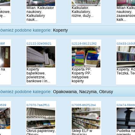
,
Milan, Kalkulator
Kalkulator,
Milan Kalku
ukowe,
naukowy,
Kalkulatory,
naukowy,
ę...
Kalkulatory
różne, duży...
zaawanso
nauk...
kalk...
również podobne kategorie:
Koperty
989f
i12122-32e06b21
i12116-08121262
i10433-1b3c
 na
Koperty
Koperta PP,
Koperty, K
,
bąbelkowe,
Koperty PP,
Teczka, Te
powietrzne,
nietypowe
bankowe i in...
koperty
również podobne kategorie:
Opakowania, Naczynia, Obrusy
9539
i17070-7aa2ff11
i17005-862f12b4
i13474-58d
Obrus papierowy,
Sklep ELF w
Pudełka n
a
Obrusy
Pruszczu
prezenty,