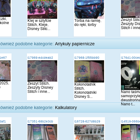
zki,
Zeszyt Stit
Klej w sztyfcie
Torba na ramię,
zkolne
Zeszyty Di
Stitch, Kleje,
do ręki, torby
Stitch i inne
Disney Stitc...
również podobne kategorie:
Artykuły papiernicze
1e67
i17969-e4cdeab2
i17968-1f55bb90
i17641-00ce
2025,
Zeszyt Stitch,
Kołonotatnik
e
Zeszyty Disney
Stitch,
Stitch i inne...
Nano taśm
Kołonotatniki
samoprzyl
Disney S...
dwustronn
Nano t...
również podobne kategorie:
Kalkulatory
daf1
i17351-68b2e3cb
i16728-627d8b29
i14519-066