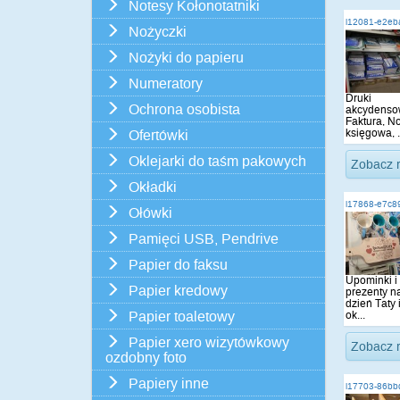
Notesy Kołonotatniki
i12081-e2eb
Nożyczki
Nożyki do papieru
Numeratory
Druki
Ochrona osobista
akcydenso
Faktura, N
księgowa, .
Ofertówki
Oklejarki do taśm pakowych
Zobacz 
Okładki
i17868-e7c8
Ołówki
Pamięci USB, Pendrive
Papier do faksu
Upominki i
Papier kredowy
prezenty n
dzień Taty 
ok...
Papier toaletowy
Papier xero wizytówkowy
Zobacz 
ozdobny foto
Papiery inne
i17703-86bb