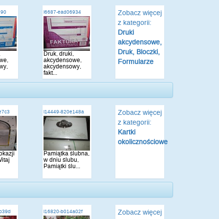
Zobacz więcej
e90
i6687-ead06934
z kategorii:
Druki
akcydensowe,
Druk, Bloczki,
,
Druk, druki,
we,
akcydensowe,
Formularze
wy,
akcydensowy,
fakt...
Zobacz więcej
e7c3
i14449-820e148a
z kategorii:
Kartki
okolicznościowe
okazji
Pamiątka ślubna,
itaj
w dniu ślubu,
Pamiątki ślu...
Zobacz więcej
bb39d
i16820-b014a02f