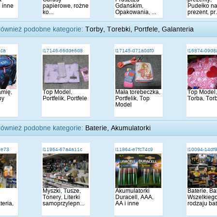
i inne
papierowe, rożne
Gdańskim,
Pudełko n
ko...
Opakowania, ...
prezent, pr.
również podobne kategorie:
Torby, Torebki, Portfele, Galanteria
7ca
i17146-66dde6d8
i17145-d71a0df0
i16874-09d8
amię,
Top Model,
Mała torebeczka,
Top Model
by
Portfelik, Portfele
Portfelik, Top
Torba, Tor
Model
również podobne kategorie:
Baterie, Akumulatorki
3e73
i11964-67a4a11c
i11864-e7fc74c9
i10094-14df
Myszki, Tusze,
Akumulatorki
Baterie, Ba
Tonery, Literki
Duracell, AAA,
Wszelkieg
teria,
samoprzylepn...
AA i inne
rodzaju bate