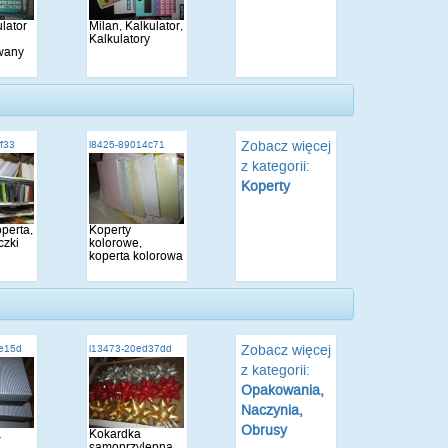
lator
Milan, Kalkulator,
Kalkulatory
wany
Zobacz więcej
ff33
i8425-89014c71
z kategorii:
Koperty
operta,
Koperty
czki
kolorowe,
koperta kolorowa
Zobacz więcej
de15d
i13473-20ed37dd
z kategorii:
Opakowania,
Naczynia,
Obrusy
a
Kokardka
samoprzylepna