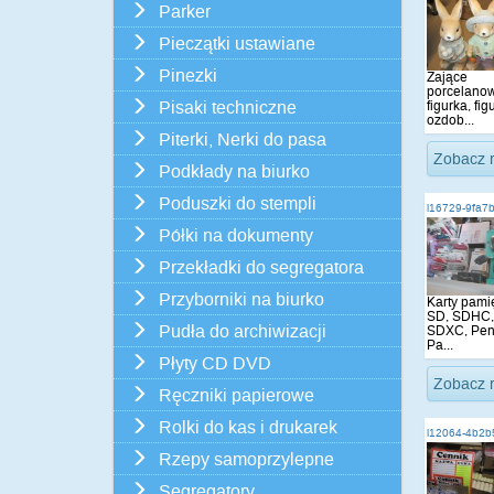
Parker
Pieczątki ustawiane
Pinezki
Zające
porcelano
figurka, figu
Pisaki techniczne
ozdob...
Piterki, Nerki do pasa
Zobacz 
Podkłady na biurko
Poduszki do stempli
i16729-9fa7
Półki na dokumenty
Przekładki do segregatora
Przyborniki na biurko
Karty pamię
SD, SDHC,
Pudła do archiwizacji
SDXC, Pend
Pa...
Płyty CD DVD
Zobacz 
Ręczniki papierowe
Rolki do kas i drukarek
i12064-4b2b
Rzepy samoprzylepne
Segregatory