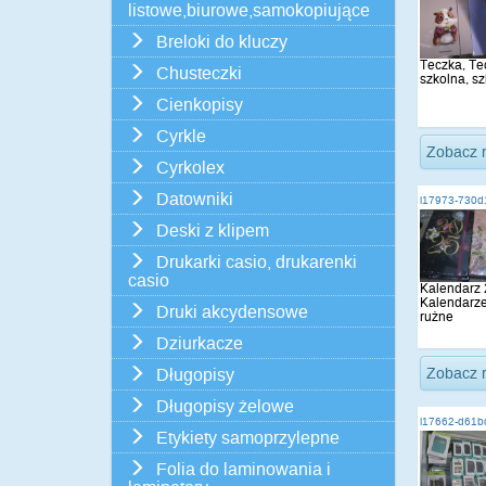
listowe,biurowe,samokopiujące
Breloki do kluczy
Teczka, Tec
Chusteczki
szkolna, s
Cienkopisy
Cyrkle
Zobacz 
Cyrkolex
Datowniki
i17973-730d
Deski z klipem
Drukarki casio, drukarenki
casio
Kalendarz 
Kalendarz
Druki akcydensowe
rużne
Dziurkacze
Zobacz 
Długopisy
Długopisy żelowe
i17662-d61b
Etykiety samoprzylepne
Folia do laminowania i