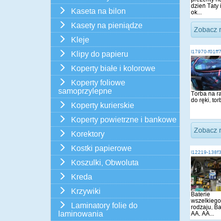
dzień Taty 
Kaseta na bilon
ok...
Kasety na pieniądze
Zobacz 
Kleje
i17970-f01ff
Klipy do papieru
Koperty białe i kolorowe
Koperty foliowe
samoprzylepne
Torba na r
do ręki, tor
Koperty kurierskie
Koperty powietrzne i bankowe
Zobacz 
Korektory
Kostki papierowe
i12219-138f
Koszulki, Obwoluta
Kreda
Krzywiki
Baterie
wszelkiego
Laminatory folie do
rodzaju, Ba
laminowania
AA, AA...