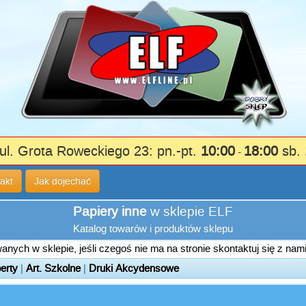
ul. Grota Roweckiego 23: pn.-pt.
10:00
18:00
sb.
-
akt
Jak dojechać
Papiery inne
w sklepie ELF
Katalog towarów i produktów sklepu
nych w sklepie, jeśli czegoś nie ma na stronie skontaktuj się z nam
erty
|
Art. Szkolne
|
Druki Akcydensowe