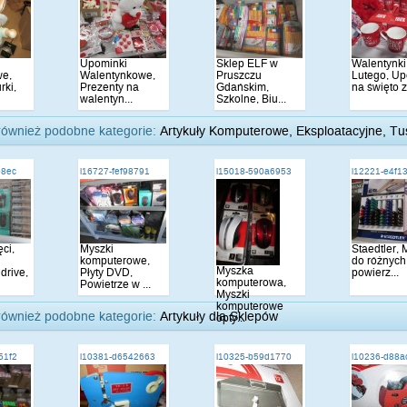
Upominki
Sklep ELF w
Walentynki
we,
Walentynkowe,
Pruszczu
Lutego, Up
rki,
Prezenty na
Gdańskim,
na święto z.
walentyn...
Szkolne, Biu...
również podobne kategorie:
Artykuły Komputerowe, Eksploatacyjne, Tus
b8ec
i16727-fef98791
i15018-590a6953
i12221-e4f1
ci,
Myszki
Staedtler,
komputerowe,
do różnych
Myszka
rive,
Płyty DVD,
powierz...
komputerowa,
Powietrze w ...
Myszki
komputerowe
również podobne kategorie:
Artykuły dla Sklepów
opty...
51f2
i10381-d6542663
i10325-b59d1770
i10236-d88a