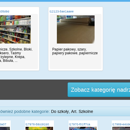
c05d9d
i12123-5ae1aaee
icze, Szkolne, Bloki,
Papier pakowy, szary,
 ksero, Taśmy
papiery pakowe, papiernicze
zylepne, Krepa,
, Bibuła, ...
Zobacz kategorię nad
również podobne kategorie:
Do szkoły, Art. Szkolne
da07
i17976-58cc91b0
i17970-f01ff7ca
i17969-e4cd