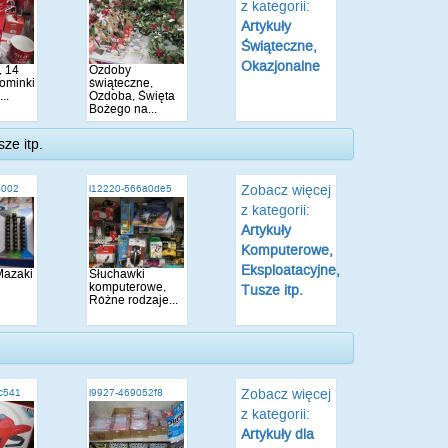
z kategorii:
Artykuły
Świąteczne,
Okazjonalne
, 14
Ozdoby
ominki
świąteczne,
..
Ozdoba, Święta
Bożego na...
ze itp.
Zobacz więcej
3002
i12220-566a0de5
z kategorii:
Artykuły
Komputerowe,
Eksploatacyjne,
 Mazaki
Słuchawki
komputerowe,
Tusze itp.
Różne rodzaje...
Zobacz więcej
c541
i9927-469052f8
z kategorii:
Artykuły dla