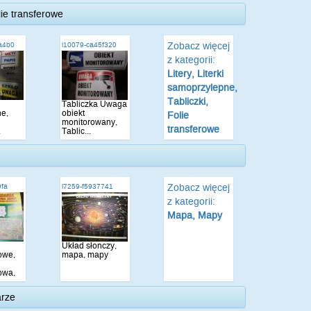
lie transferowe
Zobacz więcej
a4b0
i10079-ca45f320
z kategorii:
Litery, Literki
samoprzylepne,
Tabliczki,
Tabliczka Uwaga
ne,
obiekt
Folie
monitorowany,
transferowe
.
Tablic...
Zobacz więcej
9fa
i7259-f5937741
z kategorii:
Mapa, Mapy
Układ słonczy,
owe,
mapa, mapy
owa,
arze