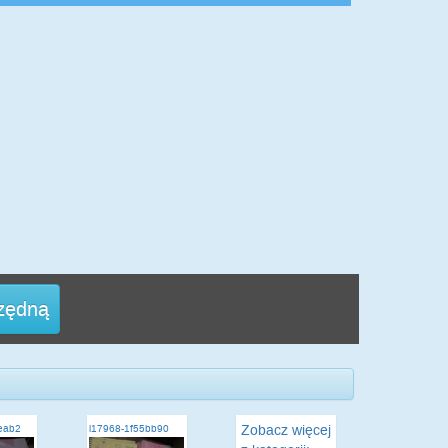
rzędną
Zobacz więcej
eab2
i17968-1f55bb90