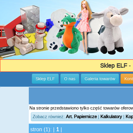
Sklep ELF
- 
Sklep ELF
O nas
Galeria towarów
Kont
Na stronie przedstawiono tylko część towarów oferowa
Zobacz również:
Art. Papiernicze
|
Kalkulatory
|
Kop
stron (1): |
1
|