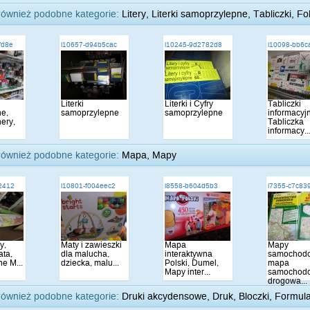
również podobne kategorie:
Litery, Literki samoprzylepne, Tabliczki, Fo
fd8e
i10657-d94b5cac
i10245-9d2782d8
i10098-bb6c
Literki
Literki i Cyfry
Tabliczki
ne,
samoprzylepne
samoprzylepne
informacyj
ery,
Tabliczka
informacy..
również podobne kategorie:
Mapa, Mapy
2412
i10801-f004eec2
i8558-b604d5b3
i7355-c7c83
y,
Maty i zawieszki
Mapa
Mapy
ata,
dla malucha,
interaktywna
samochod
ne M...
dziecka, malu...
Polski, Dumel,
mapa
Mapy inter...
samochod
drogowa...
również podobne kategorie:
Druki akcydensowe, Druk, Bloczki, Formul