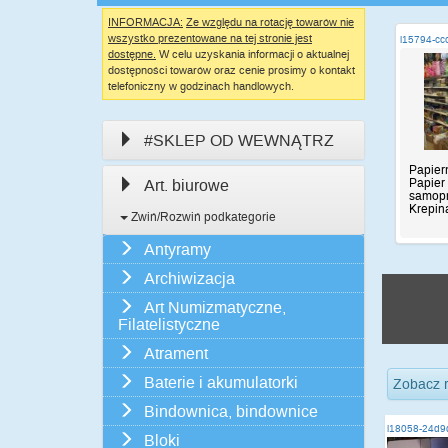
INFORMACJA:
Ze względu na rotację towarów nie
wszystko prezentowane na tej stronie jest
i15794-cc
dostępne.
W celu uzyskania informacji o aktualnej
dostępności towarów oraz cenie prosimy o kontakt
telefoniczny w godzinach handlowych.
#SKLEP OD WEWNĄTRZ
Papiern
Papier
Art. biurowe
samopr
Krepina
Zwiń/Rozwiń podkategorie
Antyramy
Archiwizacja
Art Numizmatyczne,
Filatelistyczne
Atrament
Baterie i akumulatorki
Zobacz 
Bindownica, bindownice
i18058-24d9
Bloki