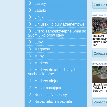
Lasery
Zobacz 
Latarki
i10779-9450
Linijki
Liniuszki, bibuły atramentowe
Literki samoprzylepne 5mm do
20cm 6 kolorów litery
Tabliczki
informacyj
Lupy
Tusze i Ton
Tab...
Magnesy
Zobacz 
Mapy
Markery
i12245-b0c1
Markery do tablic białych,
suchościeralne
Markery olejne
Mapa, Map
Masa mocująca
Polski, Świ
Europy i in
Neseser, Nesesery
Niszczarka, niszczarki
Zobacz 