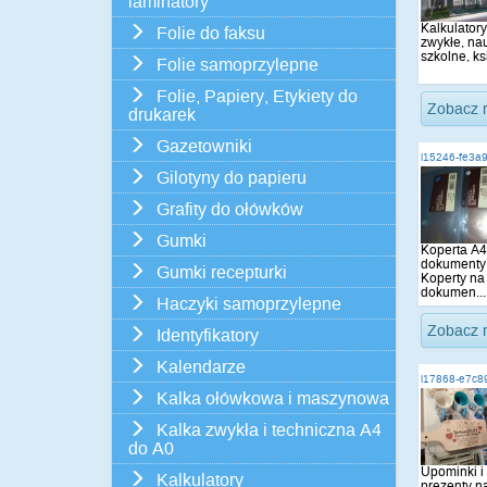
laminatory
Kalkulatory
Folie do faksu
zwykłe, na
szkolne, ksi
Folie samoprzylepne
Folie, Papiery, Etykiety do
Zobacz 
drukarek
Gazetowniki
i15246-fe3a
Gilotyny do papieru
Grafity do ołówków
Gumki
Koperta A4
dokumenty
Gumki recepturki
Koperty na
dokumen...
Haczyki samoprzylepne
Zobacz 
Identyfikatory
Kalendarze
i17868-e7c8
Kalka ołówkowa i maszynowa
Kalka zwykła i techniczna A4
do A0
Upominki i
Kalkulatory
prezenty n