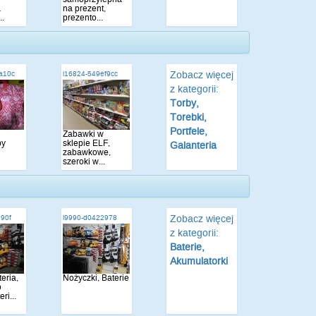
a
na prezent,
..
prezento...
Zobacz więcej
a10c
i16824-549ef9cc
z kategorii:
Torby,
Torebki,
Portfele,
,
Zabawki w
by
sklepie ELF,
Galanteria
zabawkowe,
szeroki w...
Zobacz więcej
990f
i9990-d0422978
z kategorii:
Baterie,
Akumulatorki
teria,
Nożyczki, Baterie
o
ri...