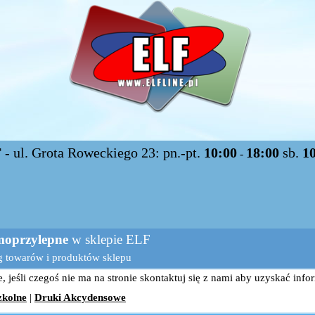
F
- ul. Grota Roweckiego 23: pn.-pt.
10:00
18:00
sb.
1
-
moprzylepne
w sklepie ELF
g towarów i produktów sklepu
 jeśli czegoś nie ma na stronie skontaktuj się z nami aby uzyskać info
zkolne
|
Druki Akcydensowe