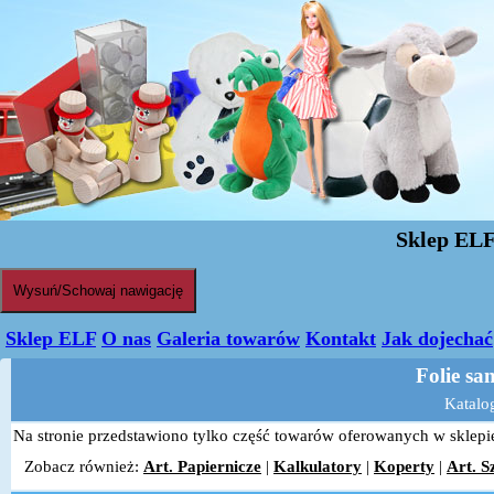
Sklep EL
Wysuń/Schowaj nawigację
Sklep ELF
O nas
Galeria towarów
Kontakt
Jak dojechać
Folie sa
Katalo
Na stronie przedstawiono tylko część towarów oferowanych w sklepie,
Zobacz również:
Art. Papiernicze
|
Kalkulatory
|
Koperty
|
Art. S