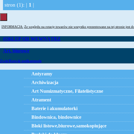
stron (1): |
1
|
INFORMACJA:
Ze względu na rotację towarów nie wszystko prezentowane na tej stronie jest d
#SKLEP OD WEWNĄTRZ
Art. biurowe
Zwiń/Rozwiń podkategorie
Antyramy
Archiwizacja
Art Numizmatyczne, Filatelistyczne
Atrament
Baterie i akumulatorki
Bindownica, bindownice
Bloki listowe,biurowe,samokopiujące