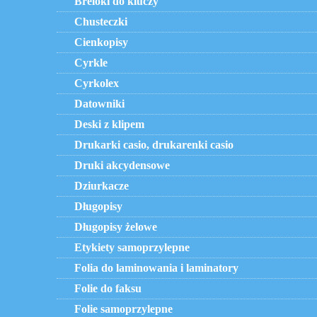
Breloki do kluczy
Chusteczki
Cienkopisy
Cyrkle
Cyrkolex
Datowniki
Deski z klipem
Drukarki casio, drukarenki casio
Druki akcydensowe
Dziurkacze
Długopisy
Długopisy żelowe
Etykiety samoprzylepne
Folia do laminowania i laminatory
Folie do faksu
Folie samoprzylepne