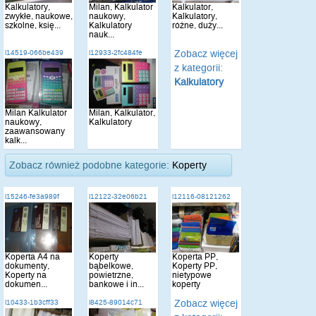
Kalkulatory,
Milan, Kalkulator
Kalkulator,
zwykłe, naukowe,
naukowy,
Kalkulatory,
szkolne, księ...
Kalkulatory
różne, duży...
nauk...
Zobacz więcej
i14519-066be439
i12933-2fc484fe
z kategorii:
Kalkulatory
Milan Kalkulator
Milan, Kalkulator,
naukowy,
Kalkulatory
zaawansowany
kalk...
Zobacz również podobne kategorie:
Koperty
i15246-fe3a989f
i12122-32e06b21
i12116-08121262
Koperta A4 na
Koperty
Koperta PP,
dokumenty,
bąbelkowe,
Koperty PP,
Koperty na
powietrzne,
nietypowe
dokumen...
bankowe i in...
koperty
Zobacz więcej
i10433-1b3cff33
i8425-89014c71