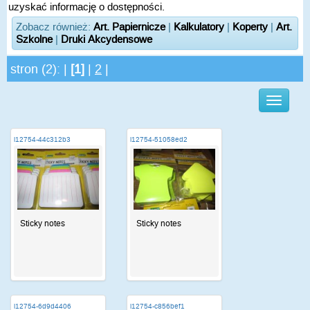
uzyskać informację o dostępności.
Zobacz również:
Art. Papiernicze
|
Kalkulatory
|
Koperty
|
Art.
Szkolne
|
Druki Akcydensowe
stron (2): |
[1]
|
2
|
i12754-44c312b3
i12754-51058ed2
Sticky notes
Sticky notes
i12754-6d9d4406
i12754-c856bef1