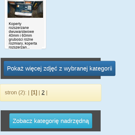
Koperty
rozszerzane
dwuwarstwowe
40mm i 60mm
grubości różne
rozmiary, koperta
rozszerzan...
Pokaż więcej zdjęć z wybranej kategorii
stron (2): |
[1]
|
2
|
Zobacz kategorię nadrzędną