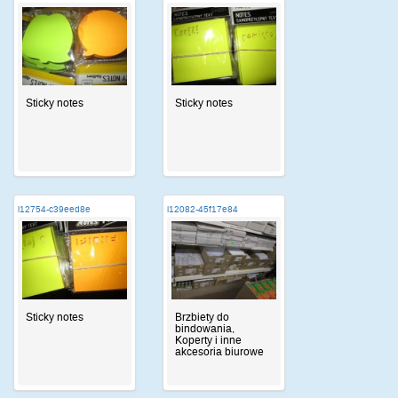
Sticky notes
Sticky notes
i12754-c39eed8e
i12082-45f17e84
Sticky notes
Brzbiety do
bindowania,
Koperty i inne
akcesoria biurowe