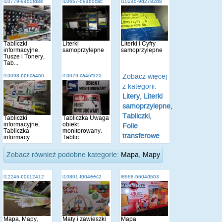
i10779-9450fd8e
i10657-d94b5cac
i10245-9d2782d8
Tabliczki
Literki
Literki i Cyfry
informacyjne,
samoprzylepne
samoprzylepne
Tusze i Tonery,
Tab...
Zobacz więcej
i10098-bb6ca4b0
i10079-ca45f320
z kategorii:
Litery, Literki
samoprzylepne,
Tabliczki,
Tabliczki
Tabliczka Uwaga
informacyjne,
obiekt
Folie
Tabliczka
monitorowany,
transferowe
informacy...
Tablic...
Zobacz również podobne kategorie:
Mapa, Mapy
i12245-b0c12412
i10801-f004eec2
i8558-b604d5b3
Mapa, Mapy,
Maty i zawieszki
Mapa