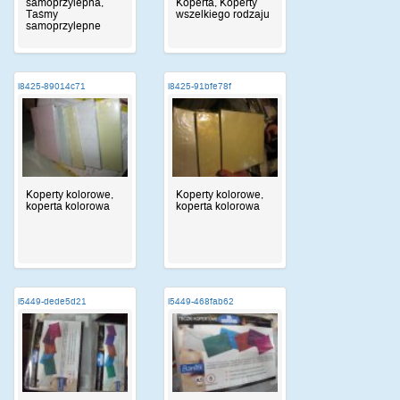
samoprzylepna,
Koperta, Koperty
Taśmy
wszelkiego rodzaju
samoprzylepne
i8425-89014c71
i8425-91bfe78f
Koperty kolorowe,
Koperty kolorowe,
koperta kolorowa
koperta kolorowa
i5449-dede5d21
i5449-468fab62