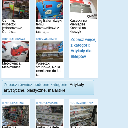
Cenniki,
Bag Ealer, dzięki
Kasetka na
Kubeczki
temu
Pieniądze,
jednorazowe,
dozownikowi z
Kasetki na
Cenów...
taśmą ...
kluczyk
Zobacz więcej
i10236-d88ac541
i9927-469052f8
z kategorii:
Artykuły dla
Sklepów
Metkownica,
Woreczki
Metkownice
strunowe, Rolki
termiczne do kas
i...
Zobacz również podobne kategorie:
Artykuły
artystyczne, plastyczne, malarskie
i17961-0bc80fa9
i17922-6dfcad99
i17915-73d6373c
Farby dla
Farby i pastele
Sztalugi,