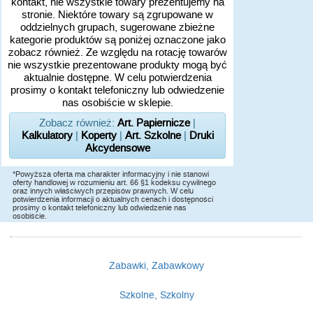
kontakt, nie wszystkie towary prezentujemy na
stronie. Niektóre towary są zgrupowane w
oddzielnych grupach, sugerowane zbieżne
kategorie produktów są poniżej oznaczone jako
zobacz również. Ze względu na rotację towarów
nie wszystkie prezentowane produkty mogą być
aktualnie dostępne. W celu potwierdzenia
prosimy o kontakt telefoniczny lub odwiedzenie
nas osobiście w sklepie.
Zobacz również:
Art. Papiernicze
|
Kalkulatory
|
Koperty
|
Art. Szkolne
|
Druki
Akcydensowe
*Powyższa oferta ma charakter informacyjny i nie stanowi
oferty handlowej w rozumieniu art. 66 §1 kodeksu cywilnego
oraz innych właściwych przepisów prawnych. W celu
potwierdzenia informacji o aktualnych cenach i dostępności
prosimy o kontakt telefoniczny lub odwiedzenie nas
osobiście.
Zabawki, Zabawkowy
Szkolne, Szkolny