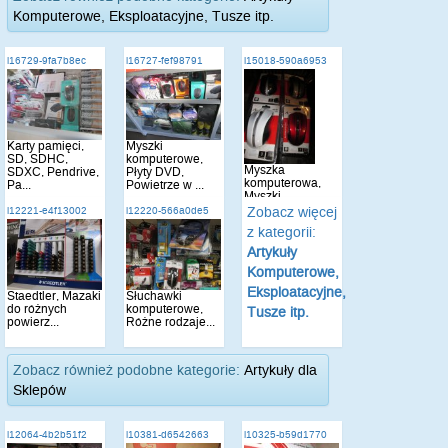
Komputerowe, Eksploatacyjne, Tusze itp.
i16729-9fa7b8ec
i16727-fef98791
i15018-590a6953
Karty pamięci,
Myszki
SD, SDHC,
komputerowe,
Myszka
SDXC, Pendrive,
Płyty DVD,
komputerowa,
Pa...
Powietrze w ...
Myszki
komputerowe
Zobacz więcej
i12221-e4f13002
i12220-566a0de5
opty...
z kategorii:
Artykuły
Komputerowe,
Eksploatacyjne,
Staedtler, Mazaki
Słuchawki
do różnych
komputerowe,
Tusze itp.
powierz...
Różne rodzaje...
Zobacz również podobne kategorie:
Artykuły dla
Sklepów
i12064-4b2b51f2
i10381-d6542663
i10325-b59d1770