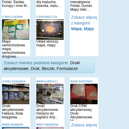
Polski, Świata,
dla malucha,
interaktywna
Europy i inne M...
dziecka, malu...
Polski, Dumel,
Mapy inter...
Zobacz więcej
i7355-c7c839fa
i7259-f5937741
z kategorii:
Mapa, Mapy
Mapy
Układ słonczy,
samochodowe,
mapa, mapy
mapa
samochodowa,
drogowa...
Zobacz również podobne kategorie:
Druki
akcydensowe, Druk, Bloczki, Formularze
i12081-e2eba8ce
i9899-ec590411
i9409-34522840
Druki
Druki
Druk CRM
akcydensowe,
akcydensowe,
akcydensowy,
Faktura, Nota
Gilotyny do
Druki
księgowa, ...
papieru Arty...
Akcydensowe,
Mi...
Zobacz więcej
i6688-0bfa8e90
i6687-ead06934