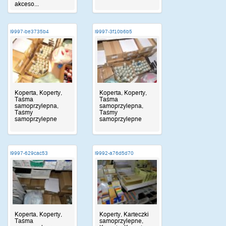
akceso...
i9997-be3735b4
i9997-3f10b6b5
Koperta, Koperty,
Koperta, Koperty,
Taśma
Taśma
samoprzylepna,
samoprzylepna,
Taśmy
Taśmy
samoprzylepne
samoprzylepne
i9997-629cac53
i9992-a76d5d70
Koperta, Koperty,
Koperty, Karteczki
Taśma
samoprzylepne,