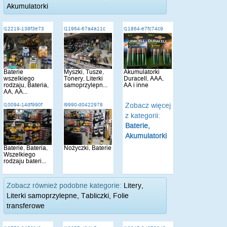
Akumulatorki
i12219-138f3e73
i11964-67a4a11c
i11864-e7fc74c9
Baterie
Myszki, Tusze,
Akumulatorki
wszelkiego
Tonery, Literki
Duracell, AAA,
rodzaju, Bateria,
samoprzylepn...
AA i inne
AA, AA...
Zobacz więcej
i10094-14df990f
i9990-d0422978
z kategorii:
Baterie,
Akumulatorki
Baterie, Bateria,
Nożyczki, Baterie
Wszelkiego
rodzaju bateri...
Zobacz również podobne kategorie:
Litery,
Literki samoprzylepne, Tabliczki, Folie
transferowe