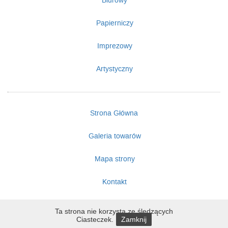
Biurowy
Papierniczy
Imprezowy
Artystyczny
Strona Główna
Galeria towarów
Mapa strony
Kontakt
Ta strona nie korzysta ze śledzących
Ciasteczek.
Zamknij
Copyright ©
Sklep ELF
2011 - 2026 | Wykonano przez
SARNET