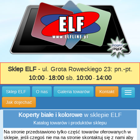
Sklep ELF
- ul. Grota Roweckiego 23: pn.-pt.
10:00
18:00
sb.
10:00
14:00
-
-
Sklep ELF
O nas
Galeria towarów
Kontakt
Wysuń
Jak dojechać
Koperty białe i kolorowe
w sklepie ELF
Katalog towarów i produktów sklepu
Na stronie przedstawiono tylko część towarów oferowanych w
sklepie, jeśli czegoś nie ma na stronie skontaktuj się z nami aby