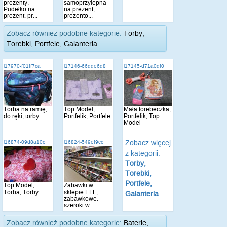
prezenty,
samoprzylepna
Pudełko na
na prezent,
prezent, pr...
prezento...
Zobacz również podobne kategorie:
Torby,
Torebki, Portfele, Galanteria
i17970-f01ff7ca
i17146-66dde6d8
i17145-d71a0df0
Torba na ramię,
Top Model,
Mała torebeczka,
do ręki, torby
Portfelik, Portfele
Portfelik, Top
Model
Zobacz więcej
i16874-09d8a10c
i16824-549ef9cc
z kategorii:
Torby,
Torebki,
Portfele,
Top Model,
Zabawki w
Torba, Torby
sklepie ELF,
Galanteria
zabawkowe,
szeroki w...
Zobacz również podobne kategorie:
Baterie,