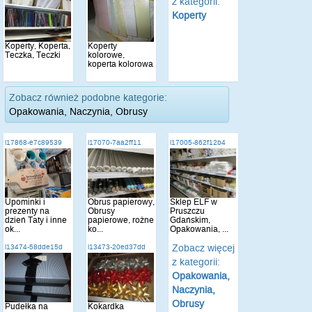
z kategorii:
Koperty
Koperty, Koperta,
Koperty
Teczka, Teczki
kolorowe,
koperta kolorowa
Zobacz również podobne kategorie:
Opakowania, Naczynia, Obrusy
i17868-e7c89539
i17070-7aa2ff11
i17005-862f12b4
Upominki i
Obrus papierowy,
Sklep ELF w
prezenty na
Obrusy
Pruszczu
dzień Taty i inne
papierowe, rożne
Gdańskim,
ok...
ko...
Opakowania, ...
Zobacz więcej
i13474-58dde15d
i13473-20ed37dd
z kategorii:
Opakowania,
Naczynia,
Obrusy
Pudełka na
Kokardka