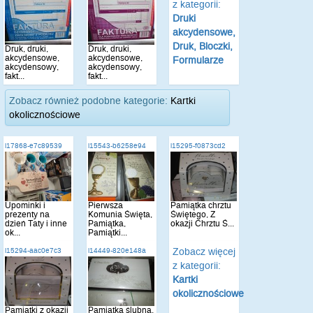
z kategorii:
Druki
akcydensowe,
Druk, Bloczki,
Druk, druki,
Druk, druki,
akcydensowe,
akcydensowe,
Formularze
akcydensowy,
akcydensowy,
fakt...
fakt...
Zobacz również podobne kategorie:
Kartki
okolicznościowe
i17868-e7c89539
i15543-b6258e94
i15295-f0873cd2
Upominki i
Pierwsza
Pamiątka chrztu
prezenty na
Komunia Święta,
Świętego, Z
dzień Taty i inne
Pamiątka,
okazji Chrztu Ś...
ok...
Pamiątki...
Zobacz więcej
i15294-aac0e7c3
i14449-820e148a
z kategorii:
Kartki
okolicznościowe
Pamiątki z okazji
Pamiątka ślubna,