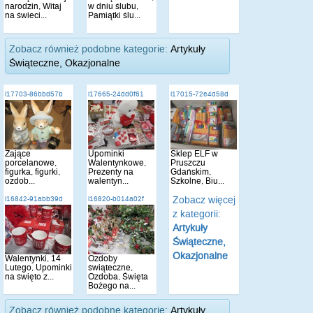
narodzin, Witaj
w dniu ślubu,
na świeci...
Pamiątki ślu...
Zobacz również podobne kategorie:
Artykuły
Świąteczne, Okazjonalne
i17703-86bbd57b
i17665-24dd0f61
i17015-72e4d58d
Zające
Upominki
Sklep ELF w
porcelanowe,
Walentynkowe,
Pruszczu
figurka, figurki,
Prezenty na
Gdańskim,
ozdob...
walentyn...
Szkolne, Biu...
Zobacz więcej
i16842-91abb39d
i16820-b014a02f
z kategorii:
Artykuły
Świąteczne,
Okazjonalne
Walentynki, 14
Ozdoby
Lutego, Upominki
świąteczne,
na święto z...
Ozdoba, Święta
Bożego na...
Zobacz również podobne kategorie:
Artykuły