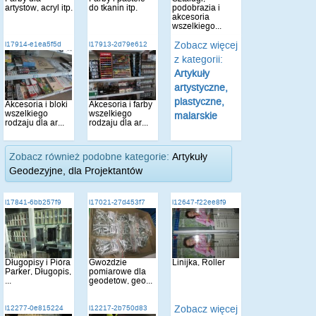
artystów, acryl itp.
do tkanin itp.
podobrazia i
akcesoria
wszelkiego...
Zobacz więcej
i17914-e1ea5f5d
i17913-2d79e612
z kategorii:
Artykuły
artystyczne,
plastyczne,
Akcesoria i bloki
Akcesoria i farby
wszelkiego
wszelkiego
malarskie
rodzaju dla ar...
rodzaju dla ar...
Zobacz również podobne kategorie:
Artykuły
Geodezyjne, dla Projektantów
i17841-6bb257f9
i17021-27d453f7
i12647-f22ee8f9
Długopisy i Pióra
Gwoździe
Linijka, Roller
Parker, Długopis,
pomiarowe dla
...
geodetów, geo...
Zobacz więcej
i12277-0e815224
i12217-2b750d83