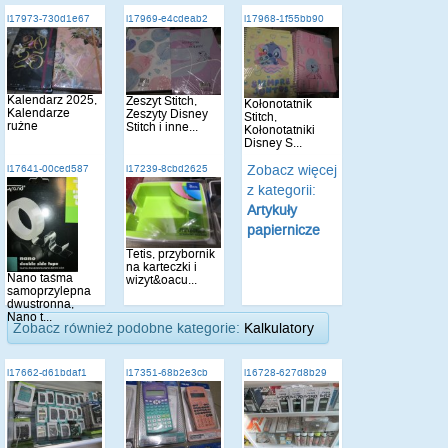
i17973-730d1e67
i17969-e4cdeab2
i17968-1f55bb90
Kalendarz 2025,
Zeszyt Stitch,
Kołonotatnik
Kalendarze
Zeszyty Disney
Stitch,
rużne
Stitch i inne...
Kołonotatniki
Disney S...
Zobacz więcej
i17641-00ced587
i17239-8cbd2625
z kategorii:
Artykuły
papiernicze
Tetis, przybornik
na karteczki i
Nano taśma
wizyt&oacu...
samoprzylepna
dwustronna,
Nano t...
Zobacz również podobne kategorie:
Kalkulatory
i17662-d61bdaf1
i17351-68b2e3cb
i16728-627d8b29