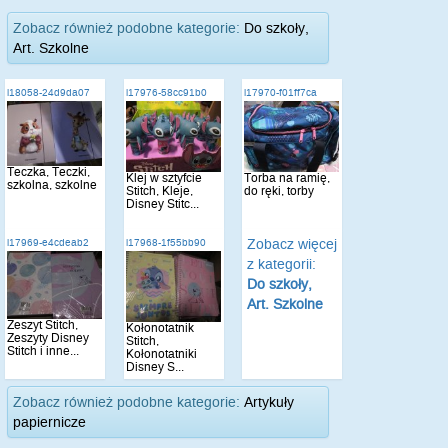
Zobacz również podobne kategorie:
Do szkoły,
Art. Szkolne
i18058-24d9da07
i17976-58cc91b0
i17970-f01ff7ca
Teczka, Teczki,
Klej w sztyfcie
Torba na ramię,
szkolna, szkolne
Stitch, Kleje,
do ręki, torby
Disney Stitc...
Zobacz więcej
i17969-e4cdeab2
i17968-1f55bb90
z kategorii:
Do szkoły,
Art. Szkolne
Zeszyt Stitch,
Kołonotatnik
Zeszyty Disney
Stitch,
Stitch i inne...
Kołonotatniki
Disney S...
Zobacz również podobne kategorie:
Artykuły
papiernicze