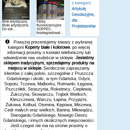
z kategorii:
Artykuły
Geodezyjne,
dla
Blok artystyczny,
Farby
Bloki artystyczne,
fluorescencyjne
Projektantów
Do szk...
SOPPEC,
biodegradowal...
Powyżej prezentujemy towary z wybranej
kategorii
Koperty białe i kolorowe
, po więcej
informacji prosimy o kontakt telefoniczny lub
odwiedzenie nas osobiście w sklepie.
Jesteśmy
sklepem tradycyjnym, sprzedajemy produkty na
miejscu w sklepie.
Serdecznie zapraszamy
klientów z całej polski, szczególnie z Pruszcza
Gdańskiego i okolic, w tym Gdańska, Gdyni,
Sopotu, Tczewa, Malborku, Rotmanki, Łęgowa,
Pszczółek, Straszynia, Rokeitnicy, Cieplewia,
Żukczyna, Skowarczu, Trąbek Wielkich,
Kleszczewia, Warczu, Łapina, Przyjaźni,
Żukowa, Kolbud, Otomina, Kępowa, Miszewa,
Cedr małych oraz wielkich, Banina, Miłowądzu,
Starogardu Gdańskiego, Nowego Dworu
Gdańskiego, i innych okolicznych miejscowości.
Jeśli czegoś nie ma na stronie prosimy o