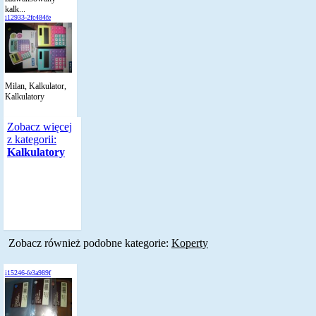
kalk...
i12933-2fc484fe
Milan, Kalkulator,
Kalkulatory
Zobacz więcej
z kategorii:
Kalkulatory
Zobacz również podobne kategorie:
Koperty
i15246-fe3a989f