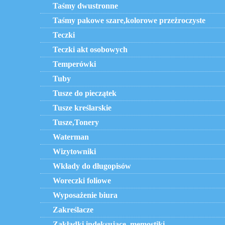
Taśmy dwustronne
Taśmy pakowe szare,kolorowe przeżroczyste
Teczki
Teczki akt osobowych
Temperówki
Tuby
Tusze do pieczątek
Tusze kreślarskie
Tusze,Tonery
Waterman
Wizytowniki
Wkłady do długopisów
Woreczki foliowe
Wyposażenie biura
Zakreślacze
Zakładki indeksujące, memostiki