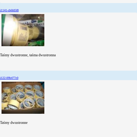
i1141-cb6fd5f8
Taśmy dwustronne, taśma dwustronna
i122-09b477c0
Taśmy dwustronne