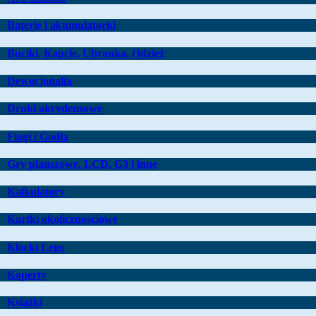
Baterie i akumulatorki
Buciki, Kapcie, Ubranka, Odzież
Dewocjonalia
Druki akcydensowe
Flagi i Godła
Gry planszowe, LCD, G3 i inne
Kalkulatory
Kartki okolicznościowe
Klocki Lego
Koperty
Książki