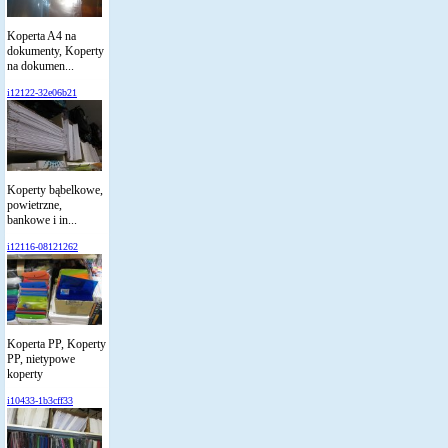
Koperta A4 na
dokumenty, Koperty
na dokumen...
i12122-32e06b21
Koperty bąbelkowe,
powietrzne,
bankowe i in...
i12116-08121262
Koperta PP, Koperty
PP, nietypowe
koperty
i10433-1b3cff33