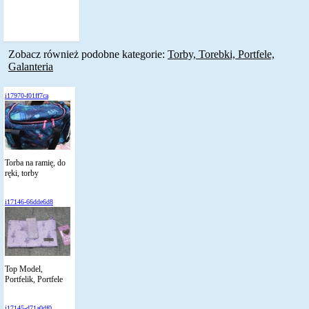
Zobacz również podobne kategorie:
Torby, Torebki, Portfele,
Galanteria
i17970-f01ff7ca
Torba na ramię, do
ręki, torby
i17146-66dde6d8
Top Model,
Portfelik, Portfele
i17145-d71a0df0