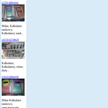
i17351-68b2e3cb
Milan, Kalkulator
naukowy,
Kalkulatory nauk...
i16728-627d8b29
Kalkulator,
Kalkulatory, różne,
duży...
i14519-066be439
Milan Kalkulator
naukowy,
zaawansowany