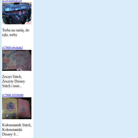
i17970-f01ff7ca
Torba na ramię, do
ręki, torby
i17969-e4cdeab2
Zeszyt Stitch,
Zeszyty Disney
Stitch i inne...
i17968-1f55bb90
Kołonotatnik Stitch,
Kołonotatniki
Disney S...