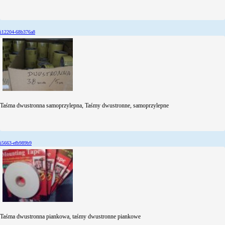
i12204-68b376a8
Taśma dwustronna samoprzylepna, Taśmy dwustronne, samoprzylepne
i5663-efb989b9
Taśma dwustronna piankowa, taśmy dwustronne piankowe