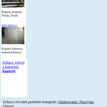
Koperty, Koperta,
Teczka, Teczki
i8425-89014c71
Koperty kolorowe,
koperta kolorowa
Zobacz więcej
z kategorii:
Koperty
Zobacz również podobne kategorie:
Opakowania, Naczynia,
Obrusy