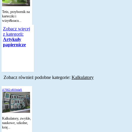
Tetis, przybornik na
karteczki i
wizyt&oacu...
Zobacz więcej
z kategorii:
Artykuły
papiernicze
Zobacz również podobne kategorie:
Kalkulatory
i17662-d61bdaf1
Kalkulatory, zwykłe,
naukowe, szkolne,
księ...