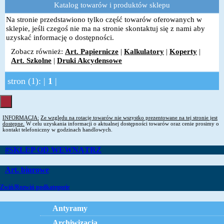
Katalog towarów i produktów sklepu
Na stronie przedstawiono tylko część towarów oferowanych w
sklepie, jeśli czegoś nie ma na stronie skontaktuj się z nami aby
uzyskać informację o dostępności.
Zobacz również:
Art. Papiernicze
|
Kalkulatory
|
Koperty
|
Art. Szkolne
|
Druki Akcydensowe
stron (1): |
1
|
INFORMACJA:
Ze względu na rotację towarów nie wszystko prezentowane na tej stronie jest
dostępne.
W celu uzyskania informacji o aktualnej dostępności towarów oraz cenie prosimy o
kontakt telefoniczny w godzinach handlowych.
#SKLEP OD WEWNĄTRZ
Art. biurowe
Zwiń/Rozwiń podkategorie
Antyramy
Archiwizacja