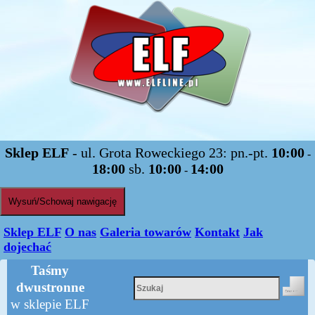
Sklep ELF
- ul. Grota Roweckiego 23: pn.-pt.
10:00
-
18:00
sb.
10:00
14:00
-
Wysuń/Schowaj nawigację
Sklep ELF
O nas
Galeria towarów
Kontakt
Jak
dojechać
Taśmy
dwustronne
w sklepie ELF