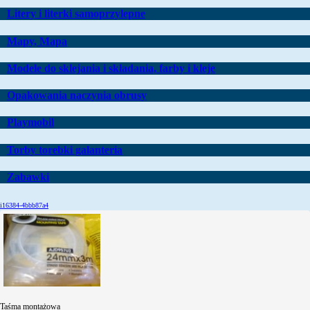
Litery i literki samoprzylepne
Mapy, Mapa
Modele do sklejania i składania, farby i kleje
Opakowania naczynia obrusy
Playmobil
Torby torebki galanteria
Zabawki
i16384-4bbb87a4
Taśma montażowa