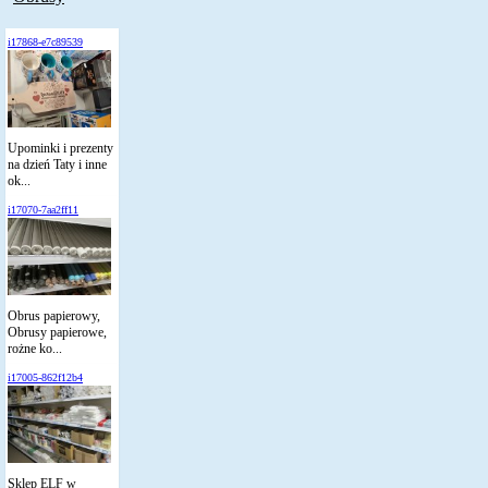
i17868-e7c89539
Upominki i prezenty
na dzień Taty i inne
ok...
i17070-7aa2ff11
Obrus papierowy,
Obrusy papierowe,
rożne ko...
i17005-862f12b4
Sklep ELF w