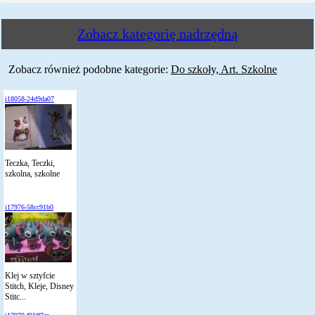
Zobacz kategorię nadrzędną
Zobacz również podobne kategorie:
Do szkoły, Art. Szkolne
i18058-24d9da07
Teczka, Teczki,
szkolna, szkolne
i17976-58cc91b0
Klej w sztyfcie
Stitch, Kleje, Disney
Stitc...