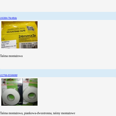
i16384-78c4fbfe
Taśma montażowa
i12766-f550608f
Taśma montażowa, piankowa-dwustronna, taśmy montażowe