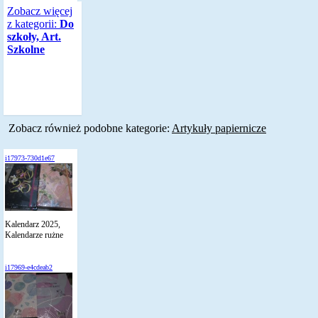
Zobacz więcej
z kategorii:
Do
szkoły, Art.
Szkolne
Zobacz również podobne kategorie:
Artykuły papiernicze
i17973-730d1e67
Kalendarz 2025,
Kalendarze rużne
i17969-e4cdeab2