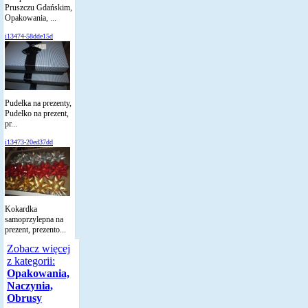
Pruszczu Gdańskim,
Opakowania, ...
i13474-58dde15d
Pudełka na prezenty,
Pudełko na prezent,
pr...
i13473-20ed37dd
Kokardka
samoprzylepna na
prezent, prezento...
Zobacz więcej
z kategorii:
Opakowania,
Naczynia,
Obrusy