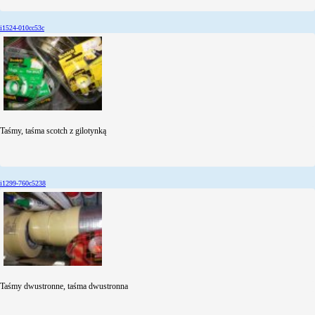
i1524-010cc53c
Taśmy, taśma scotch z gilotynką
i1299-760c5238
Taśmy dwustronne, taśma dwustronna