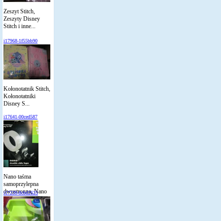
Zeszyt Stitch,
Zeszyty Disney
Stitch i inne...
i17968-1f55bb90
Kołonotatnik Stitch,
Kołonotatniki
Disney S...
i17641-00ced587
Nano taśma
samoprzylepna
dwustronna, Nano
i17239-8cbd2625
t...