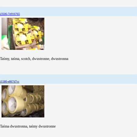
i3506-7e916765
Taśmy, taśma, scotch, dwustronne, dwustronna
i1580-e867d7cc
Taśma dwustronna, taśmy dwustronne